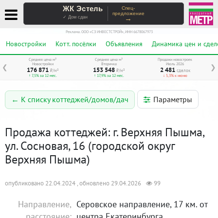
ЖК Эстель
Спец-
предложение
→
✓ Дом сдан
Реклама. ООО «СЗ ИНВЕСТСТРОЙ», ИНН 6678067973
Новостройки
Котт. посёлки
Объявления
Динамика цен и сдел
Средняя цена м²
Средняя цена м²
Продажи новостроек
Новостройки
Вторичка
Июль 2026
❮
❯
176 871
153 548
2 481
₽/м²
₽/м²
сделок
↑ 7,5% за 12 мес.
↑ 17,9% за 12 мес.
↓ 5,3% к июню
Параметры
← К списку коттеджей/домов/дач
Продажа коттеджей: г. Верхняя Пышма,
ул. Сосновая, 16 (городской округ
Верхняя Пышма)
опубликовано 22.04.2024 , обновлено 29.04.2026
99
Направление,
Серовское направление, 17 км. от
расстояние:
центра Екатеринбурга