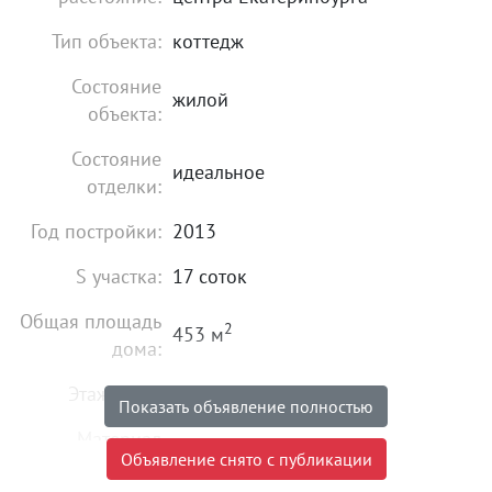
Тип объекта:
коттедж
Состояние
жилой
объекта:
Состояние
идеальное
отделки:
Год постройки:
2013
S участка:
17 соток
Общая площадь
2
453 м
дома:
Этажность:
3
Показать объявление полностью
Материал
кирпично-монолитный
Объявление снято с публикации
постройки: