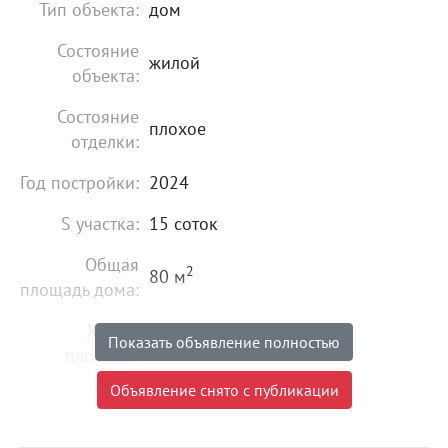
Тип объекта:
дом
Состояние
жилой
объекта:
Состояние
плохое
отделки:
Год постройки:
2024
S участка:
15 соток
Общая
2
80 м
площадь дома:
Жилая
2
60 м
Показать объявление полностью
площадь:
Объявление снято с публикации
Этажность:
2
Материал