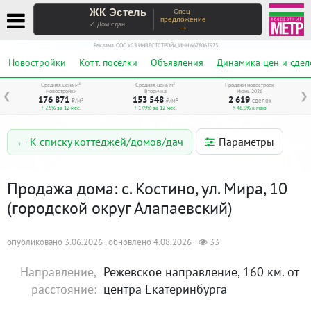
ЖК Эстель
Спец-
предложение
→
✓ Дом сдан
Реклама. ООО «СЗ ИНВЕСТСТРОЙ», ИНН 6678067973
Новостройки
Котт. посёлки
Объявления
Динамика цен и сдел
Средняя цена м²
Средняя цена м²
Продажи новостроек
Новостройки
Вторичка
Июнь 2026
❮
❯
176 871
153 548
2 619
₽/м²
₽/м²
сделок
↑ 7,5% за 12 мес.
↑ 17,9% за 12 мес.
↑ 46,9% к маю
Параметры
← К списку коттеджей/домов/дач
Продажа дома: с. Костино, ул. Мира, 10
(городской округ Алапаевский)
опубликовано 3.06.2026 , обновлено 4.08.2026
33
Направление,
Режевское направление, 160 км. от
расстояние:
центра Екатеринбурга