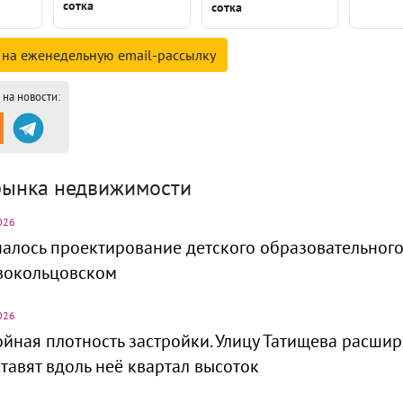
сотка
сотка
 на
еженедельную email-
рассылку
на новости:
рынка недвижимости
026
алось проектирование детского образовательного
вокольцовском
026
йная плотность застройки. Улицу Татищева расшир
тавят вдоль неё квартал высоток