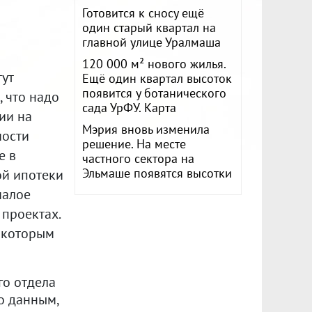
Готовится к сносу ещё
один старый квартал на
главной улице Уралмаша
120 000 м² нового жилья.
тут
Ещё один квартал высоток
появится у ботанического
, что надо
сада УрФУ. Карта
ии на
Мэрия вновь изменила
мости
решение. На месте
е в
частного сектора на
Эльмаше появятся высотки
ой ипотеки
малое
 проектах.
а которым
го отдела
о данным,