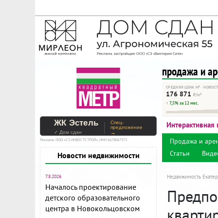
На Метре реклама - тольк
Помогайте независимому ре
продажа и а
СРЕДНЯЯ ЦЕНА М² · НОВОС
176 871
₽/м²
↑ 7,5% за 12 мес.
ЖК Эстель
Спец-
Интерактивная 
предложение
✓ Дом сдан
→
Продажа и аре
Реклама. ООО «СЗ ИНВЕСТСТРОЙ», ИНН 6678067973
Статьи
Виде
Новости недвижимости
7.8.2026
Недвижимость Екатер
Началось проектирование
Предпо
детского образовательного
центра в Новокольцовском
кварти