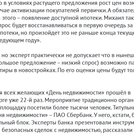
то в условиях растущего предложения рост цен во
учае активизации покупателей первички. А обязат
 этого – появление доступной ипотеки. Михаил так
прос будет восстанавливаться в первую очередь за
отеки, но произойдет это не раньше конца текуще
ледующем году».
 но эксперт практически не допускает что в ныне
большое предложение – низкий спрос) возможно п
тиры в новостройках. По его оценки цены будут то
я всех желающих «День недвижимости» прошёл в
рге уже 22-й раз. Мероприятие традиционно орган
 площадку посетили более тысячи человек. Титуль
я недвижимости» – ПАО Сбербанк. У него, кстати, 
льный блок. Эксперты банка презентовали инстру
 безопасных сделок с недвижимостью, рассказали