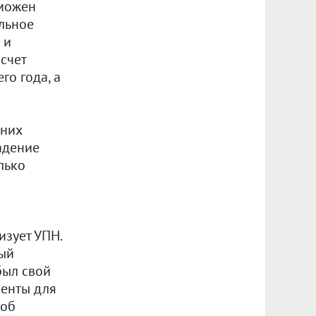
зможен
ельное
 и
 счет
го года, а
шних
адение
лько
изует УПН.
ный
был свой
менты для
 об