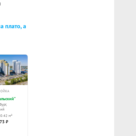
я
 плато, а
РОЙКА
альский"
ург,
кий
30.42 м²
73 ₽