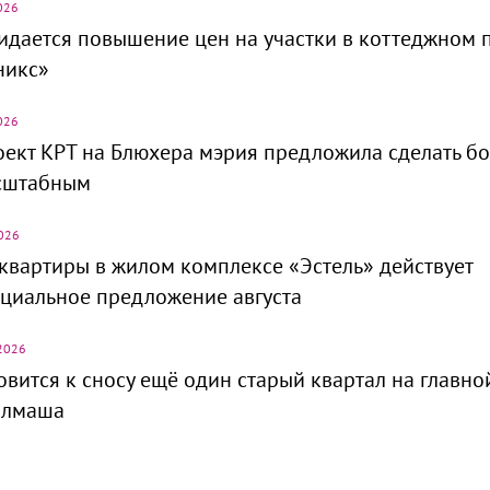
026
дается повышение цен на участки в коттеджном 
никс»
026
ект КРТ на Блюхера мэрия предложила сделать б
сштабным
026
квартиры в жилом комплексе «Эстель» действует
циальное предложение августа
2026
овится к сносу ещё один старый квартал на главно
алмаша