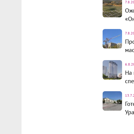
7.8.2
Ожи
«О
7.8.2
Про
ма
6.8.2
На 
спе
13.7.
Гот
Ур