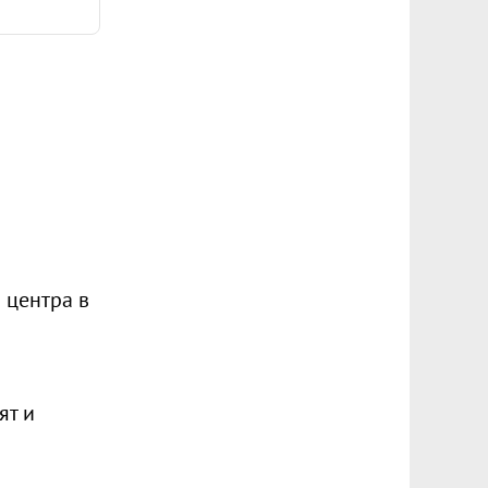
 центра в
ят и