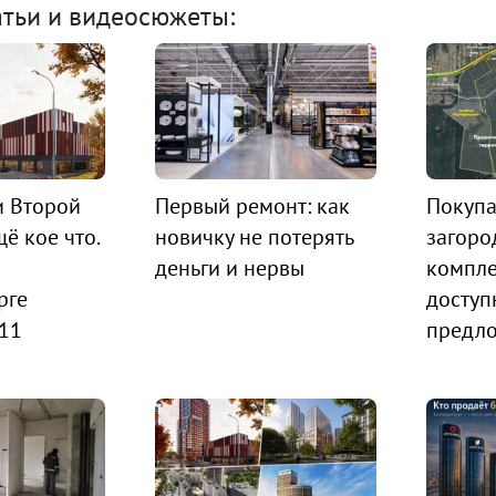
атьи и видеосюжеты:
и Второй
Первый ремонт: как
Покупа
ё кое что.
новичку не потерять
загоро
деньги и нервы
компле
рге
доступ
 11
предл