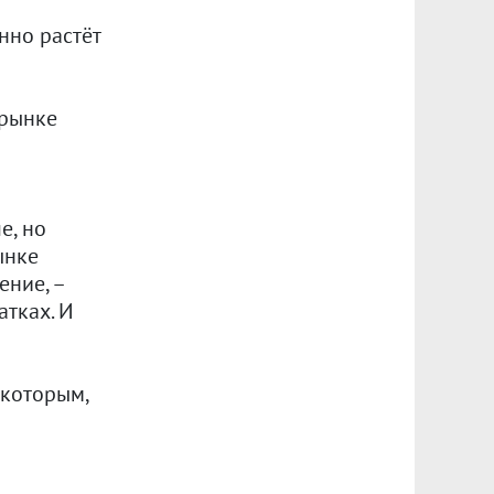
янно растёт
 рынке
е, но
ынке
ение, –
атках. И
 которым,