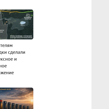
телям
дки сделали
ксное и
ное
ожение