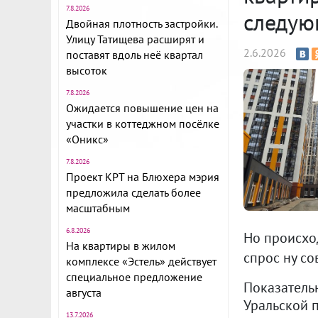
7.8.2026
следую
Двойная плотность застройки.
Улицу Татищева расширят и
2.6.2026
поставят вдоль неё квартал
высоток
7.8.2026
Ожидается повышение цен на
участки в коттеджном посёлке
«Оникс»
7.8.2026
Проект КРТ на Блюхера мэрия
предложила сделать более
масштабным
6.8.2026
Но происхо
На квартиры в жилом
спрос ну со
комплексе «Эстель» действует
специальное предложение
Показатель
августа
Уральской 
13.7.2026