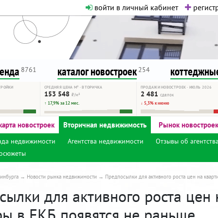
войти в личный кабинет
регистр
о нормальная. Никакого шок-конте
сурсу, как он помогает вам. Удач
ренда
каталог новостроек
коттеджные
8761
254
ТРОЙКИ
СРЕДНЯЯ ЦЕНА М² · ВТОРИЧКА
ПРОДАЖИ НОВОСТРОЕК · ИЮЛЬ 2026
153 548
2 481
₽/м²
сделок
↑ 17,9% за 12 мес.
↓ 5,3% к июню
карта новостроек
Вторичная недвижимость
Рынок новострое
нда недвижимости
Агентства недвижимости
Отзывы об агентств
осюжеты
инбурга
Новости рынка недвижимости
Предпосылки для активного роста цен на кварт
сылки для активного роста цен 
ры в ЕКБ появятся не раньше