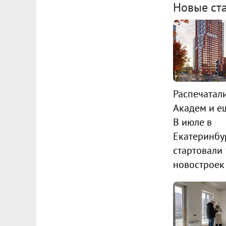
Новые ст
Распечатал
Академ и ещ
В июле в
Екатеринбу
стартовали
новостроек