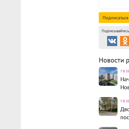
Подписаться
Подписывайтесь 
Новости 
7.8.2
Нач
Но
7.8.2
Дво
пос