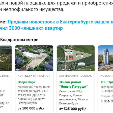
ах и новой площадке для продажи и приобретени
 и непрофильного имущества.
еме:
Продажи новостроек в Екатеринбурге вышли на
чил 3000 «лишних» квартир
 Квадратном метре
СЁЛОК
КОТТЕДЖНЫЙ ПОСЁЛОК
КОТТЕДЖНЫЙ ПОСЁЛОК
НОВОСТ
Озеро парк
Жилой район
ЖК "Ур
"Новые Патруши"
Московский тракт, 48 км
Екатеринб
и с.
от Екатеринбурга, 5 км
Пионерс
Сысертский МО, с.
 от
от г. Ревда (ориентир
Патруши, Южное
Студии: 
п.Починок), 60 км от
направление, 29 км от
5 036 9
кту, 42
Екатеринбурга
Екатеринбурга
рга
от 100 000 руб./
от 325 000 руб./