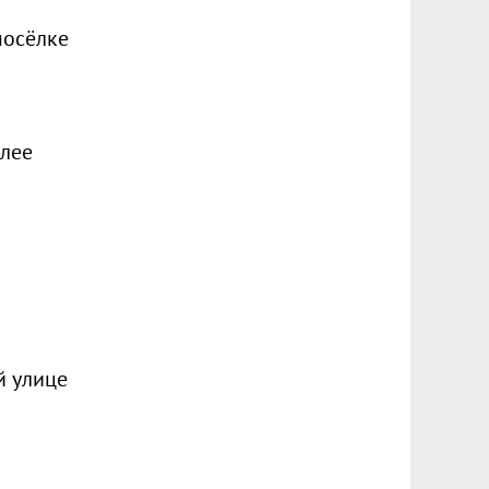
посёлке
олее
й улице