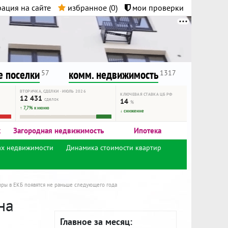
ация на сайте
избранное (
0
)
мои проверки
нта.
и!
 поселки
комм. недвижимость
57
1317
ВТОРИЧКА, СДЕЛКИ · ИЮЛЬ 2026
КЛЮЧЕВАЯ СТАВКА ЦБ РФ
12 431
сделок
14
%
↑ 7,7% к июню
↓ снижение
к
Загородная недвижимость
Ипотека
ах недвижимости
Динамика стоимости квартир
иры в ЕКБ появятся не раньше следующего года
на
Главное за месяц: