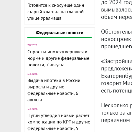
до 2024 го
Готовится к сносу ещё один
вымывалось 
старый квартал на главной
объём нере
улице Уралмаша
Обстоятель
Федеральные новости
новостроек 
прошедшего
7.8.2026
Спрос на ипотеку вернулся к
норме и другие федеральные
«Застройщи
новости, 7 августа
предложение
Екатеринбу
6.8.2026
Выдача ипотеки в России
говорит Мих
выросла и другие
есть потенц
федеральные новости, 6
августа
Несколько 
5.8.2026
только за а
Путин утвердил новый расчет
первичном 
компенсации по КРТ и другие
федеральные новости, 5