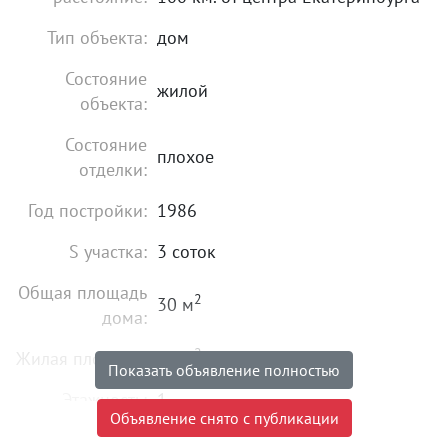
Тип объекта:
дом
Состояние
жилой
объекта:
Состояние
плохое
отделки:
Год постройки:
1986
S участка:
3 соток
Общая площадь
2
30 м
дома:
2
Жилая площадь:
18 м
Показать объявление полностью
Этажность:
1
Объявление снято с публикации
Материал