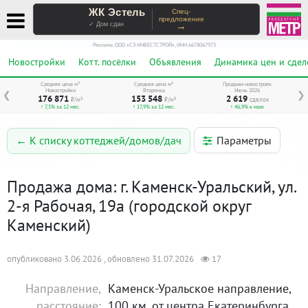
ЖК Эстель
Спец-
предложение
→
✓ Дом сдан
Реклама. ООО «СЗ ИНВЕСТСТРОЙ», ИНН 6678067973
Новостройки
Котт. посёлки
Объявления
Динамика цен и сдел
Средняя цена м²
Средняя цена м²
Продажи новостроек
Новостройки
Вторичка
Июнь 2026
❮
❯
176 871
153 548
2 619
₽/м²
₽/м²
сделок
↑ 7,5% за 12 мес.
↑ 17,9% за 12 мес.
↑ 46,9% к маю
Параметры
← К списку коттеджей/домов/дач
Продажа дома: г. Каменск-Уральский, ул.
2-я Рабочая, 19а (городской округ
Каменский)
опубликовано 3.06.2026 , обновлено 31.07.2026
17
Направление,
Каменск-Уральское направление,
расстояние:
100 км. от центра Екатеринбурга