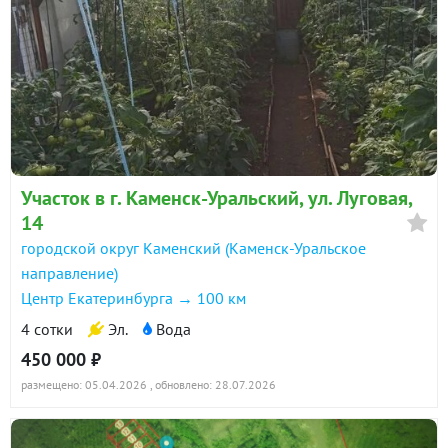
Участок в г. Каменск-Уральский, ул. Луговая,
14
городской округ Каменский (Каменск-Уральское
направление)
Центр Екатеринбурга → 100 км
4 сотки
Эл.
Вода
450 000 ₽
размещено: 05.04.2026
, обновлено: 28.07.2026