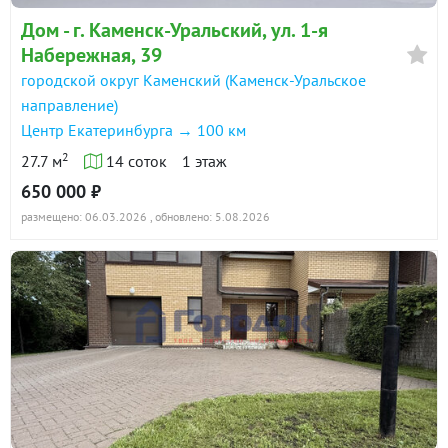
Дом - г. Каменск-Уральский, ул. 1-я
Набережная, 39
городской округ Каменский (Каменск-Уральское
направление)
Центр Екатеринбурга → 100 км
2
27.7 м
14 соток
1 этаж
650 000 ₽
размещено: 06.03.2026
, обновлено: 5.08.2026