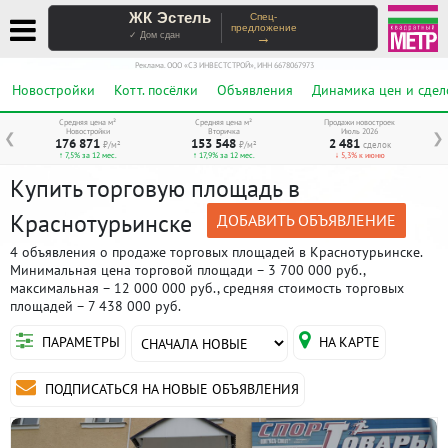
ЖК Эстель
Спец-
предложение
→
✓ Дом сдан
Реклама. ООО «СЗ ИНВЕСТСТРОЙ», ИНН 6678067973
Новостройки
Котт. посёлки
Объявления
Динамика цен и сдел
Средняя цена м²
Средняя цена м²
Продажи новостроек
Новостройки
Вторичка
Июль 2026
❮
❯
176 871
153 548
2 481
₽/м²
₽/м²
сделок
↑ 7,5% за 12 мес.
↑ 17,9% за 12 мес.
↓ 5,3% к июню
Купить торговую площадь в
Краснотурьинске
ДОБАВИТЬ ОБЪЯВЛЕНИЕ
4 объявления о продаже торговых площадей в Краснотурьинске.
Минимальная цена торговой площади – 3 700 000 руб.,
максимальная – 12 000 000 руб., средняя стоимость торговых
площадей – 7 438 000 руб.
ПАРАМЕТРЫ
НА КАРТЕ
ПОДПИСАТЬСЯ НА НОВЫЕ ОБЪЯВЛЕНИЯ