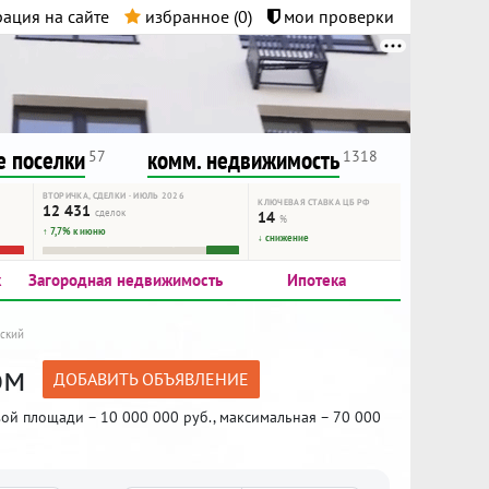
ация на сайте
избранное (
0
)
мои проверки
нта.
и!
 поселки
комм. недвижимость
57
1318
ВТОРИЧКА, СДЕЛКИ · ИЮЛЬ 2026
КЛЮЧЕВАЯ СТАВКА ЦБ РФ
12 431
сделок
14
%
↑ 7,7% к июню
↓ снижение
к
Загородная недвижимость
Ипотека
вский
ом
ДОБАВИТЬ ОБЪЯВЛЕНИЕ
ой площади – 10 000 000 руб., максимальная – 70 000