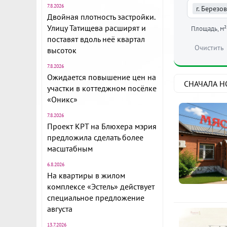
7.8.2026
г. Березо
Двойная плотность застройки.
Улицу Татищева расширят и
Площадь, м²
поставят вдоль неё квартал
Очистить
высоток
7.8.2026
Ожидается повышение цен на
участки в коттеджном посёлке
«Оникс»
7.8.2026
Проект КРТ на Блюхера мэрия
предложила сделать более
масштабным
6.8.2026
На квартиры в жилом
комплексе «Эстель» действует
специальное предложение
августа
13.7.2026