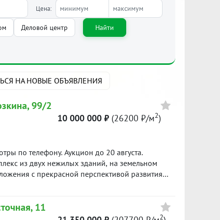
Цена:
Найти
ом
Деловой центр
ЬСЯ НА НОВЫЕ ОБЪЯВЛЕНИЯ
озкина, 99/2
2
10 000 000 ₽
(26200 ₽/м
)
ы по телефону. Аукцион до 20 августа.
плекс из двух нежилых зданий, на земельном
оложения с прекрасной перспективой развития
нных пунктов. Вид разрешённого использования:
сти – мясного цеха и магазина.Первое здание
точная, 11
ние (мясной цех) площадь: 246,4 м2.Здания
ые входы с улицы и со двора, используются как
2
21 350 000 ₽
(207700 ₽/м
)