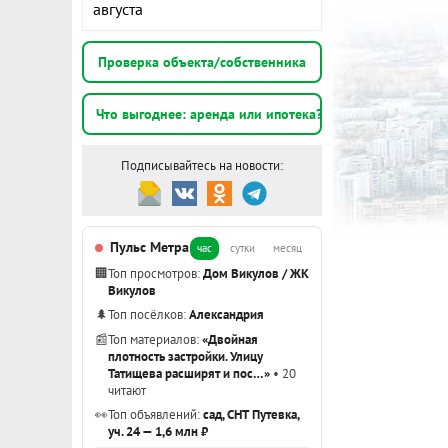
августа
Проверка объекта/собственника
Что выгоднее: аренда или ипотека?
Подписывайтесь на новости:
Пульс Метра
час
сутки
месяц
🏢
Топ просмотров:
Дом Викулов / ЖК
Викулов
🌲
Топ посёлков:
Александрия
📰
Топ материалов:
«Двойная
плотность застройки. Улицу
Татищева расширят и пос…»
• 20
читают
👀
Топ объявлений:
сад, СНТ Путевка,
уч. 24 — 1,6 млн ₽