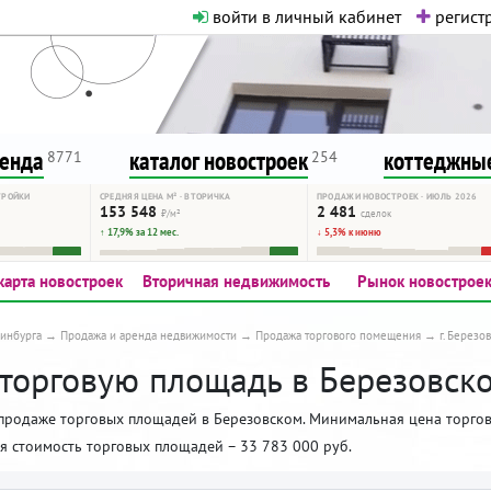
войти в личный кабинет
регистр
о нормальная. Никакого шок-конте
сурсу, как он помогает вам. Удач
ренда
каталог новостроек
коттеджные
8771
254
ТРОЙКИ
СРЕДНЯЯ ЦЕНА М² · ВТОРИЧКА
ПРОДАЖИ НОВОСТРОЕК · ИЮЛЬ 2026
153 548
2 481
₽/м²
сделок
↑ 17,9% за 12 мес.
↓ 5,3% к июню
карта новостроек
Вторичная недвижимость
Рынок новострое
инбурга
Продажа и аренда недвижимости
Продажа торгового помещения
г. Березо
 торговую площадь в Березовск
продаже торговых площадей в Березовском. Минимальная цена торгов
яя стоимость торговых площадей – 33 783 000 руб.