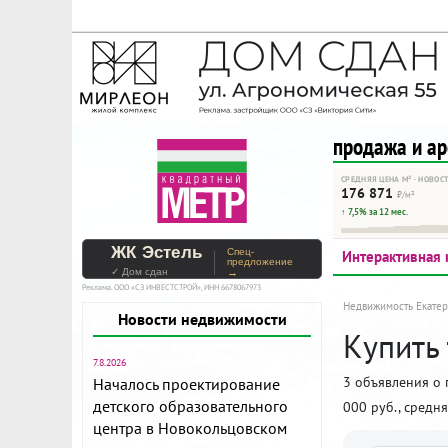
На Метре реклама - тольк
Помогайте независимому ре
продажа и а
СРЕДНЯЯ ЦЕНА М² · НОВОС
176 871
₽/м²
↑ 7,5% за 12 мес.
ЖК Эстель
Спец-
Интерактивная 
предложение
✓ Дом сдан
→
Реклама. ООО «СЗ ИНВЕСТСТРОЙ», ИНН 6678067973
Недвижимость Екатер
Новости недвижимости
Купить
7.8.2026
3 объявления о 
Началось проектирование
детского образовательного
000 руб., средн
центра в Новокольцовском