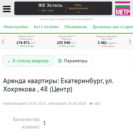
ЖК Эстель
Спец-
предложение
→
✓ Дом сдан
Реклама. ООО «СЗ ИНВЕСТСТРОЙ», ИНН 6678067973
Новостройки
Котт. посёлки
Объявления
Динамика цен и сдел
Средняя цена м²
Средняя цена м²
Продажи новостроек
Новостройки
Вторичка
Июль 2026
❮
❯
176 871
153 548
2 481
₽/м²
₽/м²
сделок
↑ 7,5% за 12 мес.
↑ 17,9% за 12 мес.
↓ 5,3% к июню
Параметры
← К списку квартир
Аренда квартиры: Екатеринбург, ул.
Хохрякова , 48 (Центр)
опубликовано 10.05.2016 , обновлено 26.06.2026
560
Количество
1
комнат: