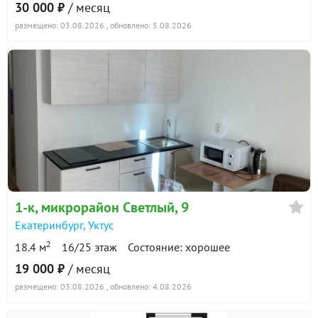
30 000 ₽
/ месяц
##6041524##
размещено: 03.08.2026
, обновлено: 5.08.2026
1-к
, микрорайон Светлый, 9
Екатеринбург
,
Уктус
2
18.4 м
16/25 этаж
Состояние: хорошее
19 000 ₽
/ месяц
размещено: 03.08.2026
, обновлено: 4.08.2026