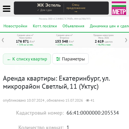
ЖК Эстель
Спец-
предложение
→
✓ Дом сдан
Реклама. ООО «СЗ ИНВЕСТСТРОЙ», ИНН 6678067973
Новостройки
Котт. посёлки
Объявления
Динамика цен и сдел
Средняя цена м²
Средняя цена м²
Продажи новостроек
Новостройки
Вторичка
Июнь 2026
❮
❯
176 871
153 548
2 619
₽/м²
₽/м²
сделок
↑ 7,5% за 12 мес.
↑ 17,9% за 12 мес.
↑ 46,9% к маю
Параметры
← К списку квартир
Аренда квартиры: Екатеринбург, ул.
микрорайон Светлый, 11 (Уктус)
опубликовано 10.07.2024 , обновлено 15.07.2026
41
Кадастровый номер:
66:41:0000000:205534
Количество комнат:
1