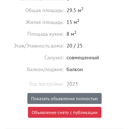
2
Общая площадь:
29.5 м
2
Жилая площадь:
15 м
2
Площадь кухни:
8 м
Этаж/Этажность дома:
20 / 25
Санузел:
совмещенный
Балкон/лоджия:
балкон
Год постройки:
2023
Мебель:
есть
Показать объявление полностью
32 730
₽
Объявление снято с публикации
Цена:
Объявление снято с публикации