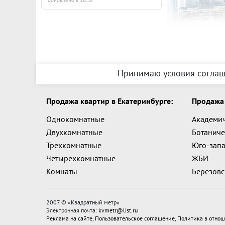
обновлено в 16:38
коммунальны
вносится деп
12 5000 руб.
организую п
ID объекта в
Принимаю условия соглаш
Продажа квартир в Екатеринбурге:
Продажа 
Однокомнатные
Академи
Двухкомнатные
Ботаниче
Трехкомнатные
Юго-зап
Четырехкомнатные
ЖБИ
Комнаты
Березов
2007 © «
Квадратный метр
»
Электронная почта:
kvmetr@list.ru
Реклама на сайте
,
Пользовательское соглашение
,
Политика в отнош