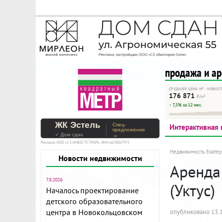
На Метре реклама - тольк
Помогайте независимому ре
продажа и а
СРЕДНЯЯ ЦЕНА М² · НОВОС
176 871
₽/м²
↑ 7,5% за 12 мес.
ЖК Эстель
Спец-
Интерактивная 
предложение
✓ Дом сдан
→
Реклама. ООО «СЗ ИНВЕСТСТРОЙ», ИНН 6678067973
Недвижимость Екатер
Новости недвижимости
Аренда 
7.8.2026
(Уктус)
Началось проектирование
детского образовательного
центра в Новокольцовском
опубликовано 13.1