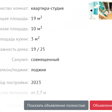
чество комнат:
квартира-студия
2
щая площадь:
19 м
2
илая площадь:
10 м
2
лощадь кухни:
3 м
тажность дома:
19 / 25
Санузел:
совмещенный
алкон/лоджия:
лоджия
Год постройки:
2023
сота потолков:
от 2,7 м
Состояние:
хорошее
Показать объявление полностью
Объявлени