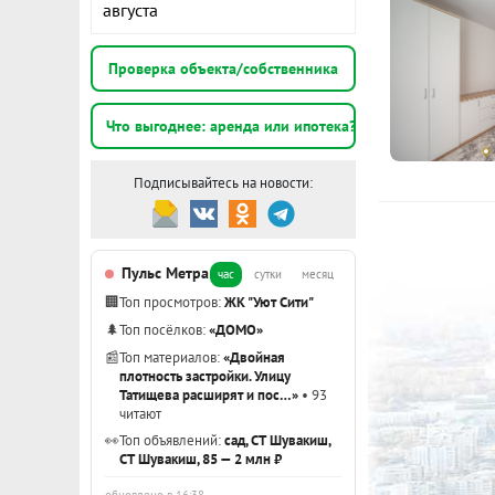
августа
Остановка о
1
э
До метро 15-
Проверка объекта/собственника
многофункци
1
площадки. Ст
Что выгоднее: аренда или ипотека?
э
Общая площа
Подписывайтесь на новости:
Нижне-Исетс
Показать вс
лоджия.
В квартире е
Пульс Метра
час
сутки
месяц
техника (ку
🏢
Топ просмотров:
ЖК "Уют Сити"
панелью и хо
🌲
Топ посёлков:
«ДОМО»
спальная кро
📰
Топ материалов:
«Двойная
плотность застройки. Улицу
машина). Са
Татищева расширят и пос…»
• 93
стиральной 
читают
тумбой, зер
👀
Топ объявлений:
сад, СТ Шувакиш,
СТ Шувакиш, 85 — 2 млн ₽
Условия опла