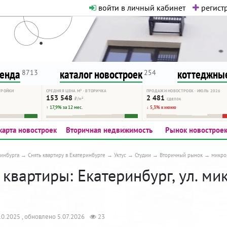
войти в личный кабинет
регистр
о нормальная. Никакого шок-конте
сурсу, как он помогает вам. Удач
ренда
каталог новостроек
коттеджные
8713
254
ТРОЙКИ
СРЕДНЯЯ ЦЕНА М² · ВТОРИЧКА
ПРОДАЖИ НОВОСТРОЕК · ИЮЛЬ 2026
153 548
2 481
₽/м²
сделок
↑ 17,9% за 12 мес.
↓ 5,3% к июню
карта новостроек
Вторичная недвижимость
Рынок новострое
инбурга
Снять квартиру в Екатеринбурге
Уктус
Студии
Вторичный рынок
микро
квартиры: Екатеринбург, ул. ми
0.2025 , обновлено 5.07.2026
23