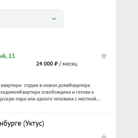
ый, 11
24 000 ₽
/ месяц
1 101 ₽/м²
 квартира- студия в новом домеКвартира
25
I пол. 2026
бходимоеКвартира освобождена и готова к
сскую пара или одного человека с местной
длительный срокзвоните прямо сейчас для
Цена
ремя ID объекта в нашей базе: 4761
30 000
нбурге
(
Уктус
)
1000 ₽/м²