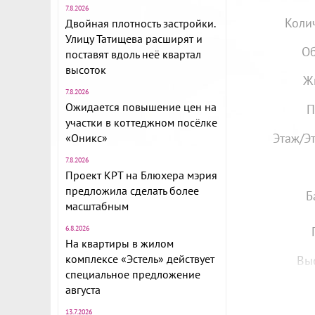
7.8.2026
Коли
Двойная плотность застройки.
Улицу Татищева расширят и
Об
поставят вдоль неё квартал
высоток
Ж
7.8.2026
Ожидается повышение цен на
П
участки в коттеджном посёлке
Этаж/Э
«Оникс»
7.8.2026
Проект КРТ на Блюхера мэрия
предложила сделать более
Б
масштабным
6.8.2026
На квартиры в жилом
комплексе «Эстель» действует
Вы
специальное предложение
августа
13.7.2026