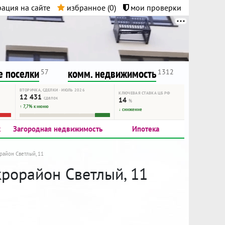
ация на сайте
избранное (
0
)
мои проверки
нта.
и!
 поселки
комм. недвижимость
57
1312
ВТОРИЧКА, СДЕЛКИ · ИЮЛЬ 2026
КЛЮЧЕВАЯ СТАВКА ЦБ РФ
12 431
сделок
14
%
↑ 7,7% к июню
↓ снижение
к
Загородная недвижимость
Ипотека
район Светлый, 11
крорайон Светлый, 11