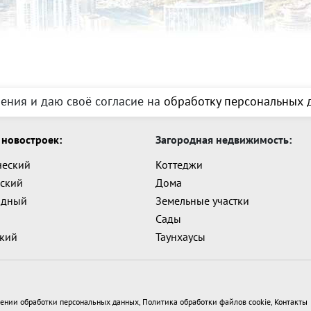
е платежи. 2. При подписании договора
озит 25 000 руб и оплачивается комиссия
 Звоните, расскажу подробности,
росмотр.
 нашей базе: 11807
ения и даю своё согласие на
обработку персональных д
новостроек:
Загородная недвижимость:
ческий
Коттеджи
ский
Дома
адный
Земельные участки
Сады
ский
Таунхаусы
ении обработки персональных данных
,
Политика обработки файлов cookie
,
Контакты