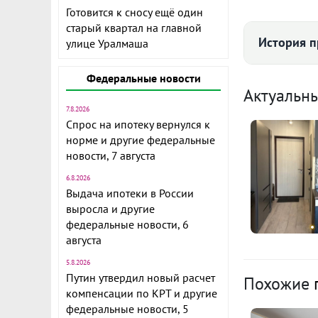
Готовится к сносу ещё один
старый квартал на главной
История п
улице Уралмаша
Федеральные новости
Средняя цена
Актуальн
7.8.2026
Комис
Спрос на ипотеку вернулся к
норме и другие федеральные
Коммунал
новости, 7 августа
893
Сдается в до
6.8.2026
Выдача ипотеки в России
экологически
I по
выросла и другие
Светлый. Ми
федеральные новости, 6
Лесоводов. 
августа
К
Есть необход
5.8.2026
Путин утвердил новый расчет
1
сады, проду
Похожие
компенсации по КРТ и другие
э
сетевые суп
федеральные новости, 5
новая школа