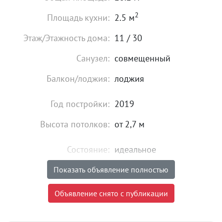
2
Площадь кухни:
2.5 м
Этаж/Этажность дома:
11 / 30
Санузел:
совмещенный
Балкон/лоджия:
лоджия
Год постройки:
2019
Высота потолков:
от 2,7 м
Состояние:
идеальное
Мебель:
есть
Показать объявление полностью
26 000
₽
Объявление снято с публикации
Цена:
Объявление снято с публикации