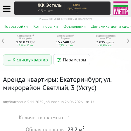
ЖК Эстель
Спец-
предложение
→
✓ Дом сдан
Реклама. ООО «СЗ ИНВЕСТСТРОЙ», ИНН 6678067973
Новостройки
Котт. посёлки
Объявления
Динамика цен и сдел
Средняя цена м²
Средняя цена м²
Продажи новостроек
Новостройки
Вторичка
Июнь 2026
❮
❯
176 871
153 548
2 619
₽/м²
₽/м²
сделок
↑ 7,5% за 12 мес.
↑ 17,9% за 12 мес.
↑ 46,9% к маю
Параметры
← К списку квартир
Аренда квартиры: Екатеринбург, ул.
микрорайон Светлый, 3 (Уктус)
опубликовано 5.11.2025 , обновлено 26.06.2026
14
Количество комнат:
1
2
Общая площадь:
28.2 м