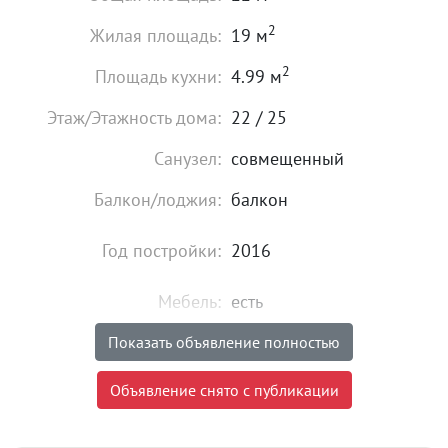
2
Жилая площадь:
19 м
2
Площадь кухни:
4.99 м
Этаж/Этажность дома:
22 / 25
Санузел:
совмещенный
Балкон/лоджия:
балкон
Год постройки:
2016
Мебель:
есть
Показать объявление полностью
15 000
₽
Цена:
Объявление снято с публикации
Объявление снято с публикации
Комиссия риэлтора:
без комиссии