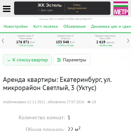
ЖК Эстель
Спец-
предложение
→
✓ Дом сдан
Реклама. ООО «СЗ ИНВЕСТСТРОЙ», ИНН 6678067973
Новостройки
Котт. посёлки
Объявления
Динамика цен и сдел
Средняя цена м²
Средняя цена м²
Продажи новостроек
Новостройки
Вторичка
Июнь 2026
❮
❯
176 871
153 548
2 619
₽/м²
₽/м²
сделок
↑ 7,5% за 12 мес.
↑ 17,9% за 12 мес.
↑ 46,9% к маю
Параметры
← К списку квартир
Аренда квартиры: Екатеринбург, ул.
микрорайон Светлый, 3 (Уктус)
опубликовано 12.11.2021 , обновлено 27.07.2026
18
Количество комнат:
1
2
Общая площадь:
22 м