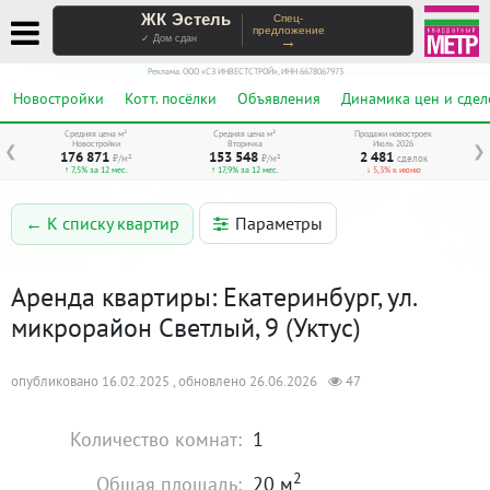
ЖК Эстель
Спец-
предложение
→
✓ Дом сдан
Реклама. ООО «СЗ ИНВЕСТСТРОЙ», ИНН 6678067973
Новостройки
Котт. посёлки
Объявления
Динамика цен и сдел
Средняя цена м²
Средняя цена м²
Продажи новостроек
Новостройки
Вторичка
Июль 2026
❮
❯
176 871
153 548
2 481
₽/м²
₽/м²
сделок
↑ 7,5% за 12 мес.
↑ 17,9% за 12 мес.
↓ 5,3% к июню
Параметры
← К списку квартир
Аренда квартиры: Екатеринбург, ул.
микрорайон Светлый, 9 (Уктус)
опубликовано 16.02.2025 , обновлено 26.06.2026
47
Количество комнат:
1
2
Общая площадь:
20 м