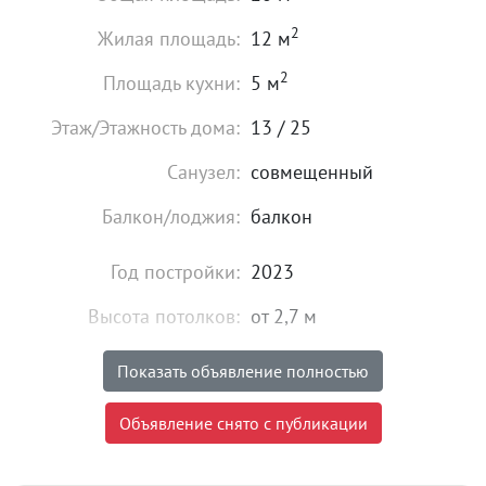
2
Жилая площадь:
12 м
2
Площадь кухни:
5 м
Этаж/Этажность дома:
13 / 25
Санузел:
совмещенный
Балкон/лоджия:
балкон
Год постройки:
2023
Высота потолков:
от 2,7 м
Состояние:
хорошее
Показать объявление полностью
Мебель:
есть
Объявление снято с публикации
22 000
₽
Цена: