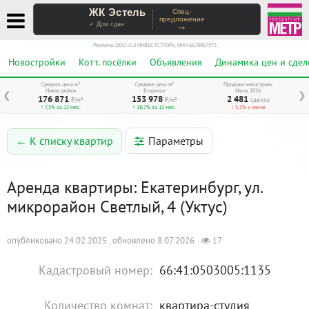
ЖК Эстель
Спец-
предложение
→
✓ Дом сдан
Реклама. ООО «СЗ ИНВЕСТСТРОЙ», ИНН 6678067973
Новостройки
Котт. посёлки
Объявления
Динамика цен и сдел
Средняя цена м²
Средняя цена м²
Продажи новостроек
Новостройки
Вторичка
Июль 2026
❮
❯
176 871
153 978
2 481
₽/м²
₽/м²
сделок
↑ 7,5% за 12 мес.
↑ 18,7% за 12 мес.
↓ 5,3% к июню
Параметры
← К списку квартир
Аренда квартиры: Екатеринбург, ул.
микрорайон Светлый, 4 (Уктус)
опубликовано 24.02.2025 , обновлено 8.07.2026
17
Кадастровый номер:
66:41:0503005:1135
Количество комнат:
квартира-студия