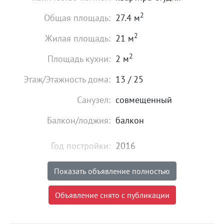
2
Общая площадь:
27.4 м
2
Жилая площадь:
21 м
2
Площадь кухни:
2 м
Этаж/Этажность дома:
13 / 25
Санузел:
совмещенный
Балкон/лоджия:
балкон
Год постройки:
2016
Мебель:
есть
Показать объявление полностью
28 500
₽
Объявление снято с публикации
Цена:
Объявление снято с публикации