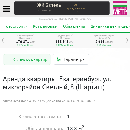
ЖК Эстель
Спец-
предложение
→
✓ Дом сдан
Реклама. ООО «СЗ ИНВЕСТСТРОЙ», ИНН 6678067973
Новостройки
Котт. посёлки
Объявления
Динамика цен и сдел
Средняя цена м²
Средняя цена м²
Продажи новостроек
Новостройки
Вторичка
Июнь 2026
❮
❯
176 871
153 548
2 619
₽/м²
₽/м²
сделок
↑ 7,5% за 12 мес.
↑ 17,9% за 12 мес.
↑ 46,9% к маю
Параметры
← К списку квартир
Аренда квартиры: Екатеринбург, ул.
микрорайон Светлый, 8 (Шарташ)
опубликовано 14.05.2025 , обновлено 26.06.2026
25
Количество комнат:
1
2
Общая площадь:
18.8 м