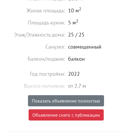
2
Жилая площадь:
10 м
2
Площадь кухни:
5 м
Этаж/Этажность дома:
25 / 25
Санузел:
совмещенный
Балкон/лоджия:
балкон
Год постройки:
2022
Высота потолков:
от 2,7 м
Состояние:
хорошее
Показать объявление полностью
Мебель:
есть
Объявление снято с публикации
21 000
₽
Цена: