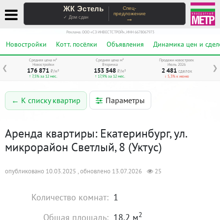
ЖК Эстель
Спец-
предложение
→
✓ Дом сдан
Реклама. ООО «СЗ ИНВЕСТСТРОЙ», ИНН 6678067973
Новостройки
Котт. посёлки
Объявления
Динамика цен и сдел
Средняя цена м²
Средняя цена м²
Продажи новостроек
Новостройки
Вторичка
Июль 2026
❮
❯
176 871
153 548
2 481
₽/м²
₽/м²
сделок
↑ 7,5% за 12 мес.
↑ 17,9% за 12 мес.
↓ 5,3% к июню
Параметры
← К списку квартир
Аренда квартиры: Екатеринбург, ул.
микрорайон Светлый, 8 (Уктус)
опубликовано 10.03.2025 , обновлено 13.07.2026
25
Количество комнат:
1
2
Общая площадь:
18.2 м