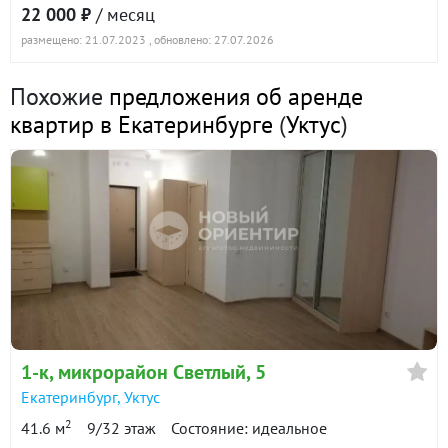
22 000 ₽
/ месяц
размещено: 21.07.2023
, обновлено: 27.07.2026
1-к квартира · 45.1 м² · 3/32 этаж
18 ноября 2025
Похожие
предложения об аренде
35 000
90 дн.
квартир в Екатеринбурге
(
Уктус
)
в аренде
800 ₽/м²
1-к квартира · 20 м² · 18/25 этаж
13 октября 2025
21 000
90 дн.
в аренде
1100 ₽/м²
Показать всю историю: 30 предложений →
1-к
, микрорайон Светлый, 5
Екатеринбург
,
Уктус
2
41.6 м
9/32 этаж
Состояние: идеальное