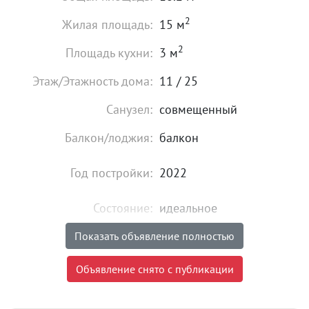
2
Жилая площадь:
15 м
2
Площадь кухни:
3 м
Этаж/Этажность дома:
11 / 25
Санузел:
совмещенный
Балкон/лоджия:
балкон
Год постройки:
2022
Состояние:
идеальное
Мебель:
есть
Показать объявление полностью
23 000
₽
Объявление снято с публикации
Цена:
Объявление снято с публикации