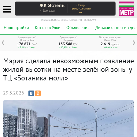
ЖК Эстель
Спец-
предложение
→
✓ Дом сдан
Реклама. ООО «СЗ ИНВЕСТСТРОЙ», ИНН 6678067973
Новостройки
Котт. посёлки
Объявления
Динамика цен и сдел
Средняя цена м²
Средняя цена м²
Продажи новостроек
Новостройки
Вторичка
Июнь 2026
❮
❯
176 871
153 548
2 619
₽/м²
₽/м²
сделок
↑ 7,5% за 12 мес.
↑ 17,9% за 12 мес.
↑ 46,9% к маю
Мэрия сделала невозможным появление
жилой высотки на месте зелёной зоны у
ТЦ «Ботаника молл»
29.5.2026