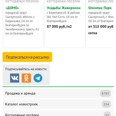
КОТТЕДЖНЫЙ ПОСЁЛОК
КОТТЕДЖНЫЙ ПОСЁЛОК
КОТТЕДЖНЫЙ ПОС
«ДОМО»
Усадьбы Жаворонки
Олимпик Парк
городской округ
г. Березовский. В районе
городской округ
Сысертский, вблизи с.
ЖК Уют-Сити, 19 км от
Сысертский, с. Фоми
Кадниково, 24 км от
Екатеринбурга
50 км от Екатеринб
Екатеринбурга по
87 000 руб./м2
от 315 000 руб. 
Челябинскому тракту, 42
сотка
км от Екатеринбурга
Подписаться на
рассылку
Подписывайтесь на новости:
Продажа и аренда
8783
Каталог новостроек
254
Коттеджные посёлки
57