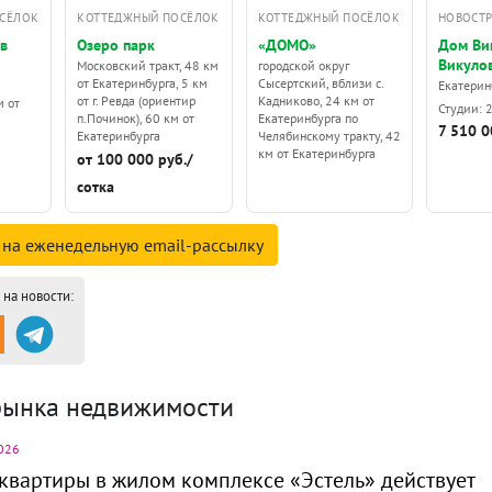
СЁЛОК
КОТТЕДЖНЫЙ ПОСЁЛОК
КОТТЕДЖНЫЙ ПОСЁЛОК
НОВОСТ
ов
Озеро парк
«ДОМО»
Дом Ви
Викуло
Московский тракт, 48 км
городской округ
от Екатеринбурга, 5 км
Сысертский, вблизи с.
Екатерин
от г. Ревда (ориентир
Кадниково, 24 км от
м от
Студии: 
п.Починок), 60 км от
Екатеринбурга по
7 510 0
Екатеринбурга
Челябинскому тракту, 42
км от Екатеринбурга
от 100 000 руб./
сотка
 на
еженедельную email-
рассылку
на новости:
рынка недвижимости
026
квартиры в жилом комплексе «Эстель» действует