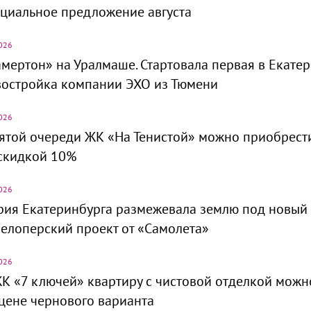
циальное предложение августа
026
мертон» на Уралмаше. Стартовала первая в Екате
востройка компании ЭХО из Тюмени
026
ятой очереди ЖК «На Тенистой» можно приобрест
скидкой 10%
026
рия Екатеринбурга размежевала землю под новый
елоперский проект от «Самолета»
026
К «7 ключей» квартиру с чистовой отделкой можн
цене чернового варианта