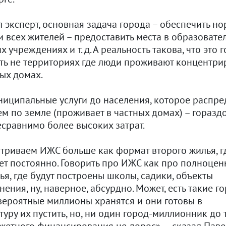
 эксперт, основная задача города – обеспечить н
 всех жителей – предоставить места в образовате
 учреждениях и т. д. А реальность такова, что это 
ть не территориях где люди проживают концентри
ых домах.
ниципальные услуги до населения, которое распр
м по земле (проживает в частных домах) – горазд
есравнимо более высоких затрат.
триваем ИЖС больше как формат второго жилья, г
ет постоянно. Говорить про ИЖС как про полноце
я, где будут построены школы, садики, объекты
ения, ну, наверное, абсурдно. Может, есть такие го
вероятные миллионы хранятся и они готовы в
уру их пустить, но, ни один город-миллионник до 
жетного финансирования не дорос», – сказал Паве