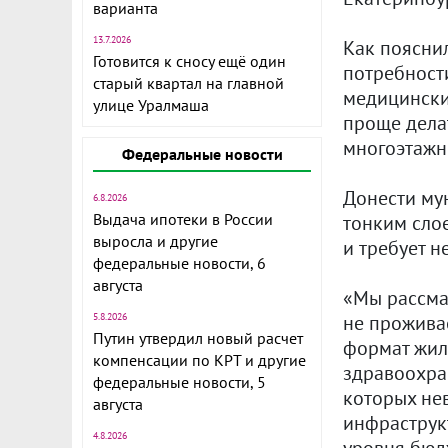
варианта
13.7.2026
Как пояснил
Готовится к сносу ещё один
потребности
старый квартал на главной
медицинских
улице Уралмаша
проще дела
многоэтажн
Федеральные новости
Донести му
6.8.2026
Выдача ипотеки в России
тонким слое
выросла и другие
и требует н
федеральные новости, 6
августа
«Мы рассма
не прожива
5.8.2026
Путин утвердил новый расчет
формат жиль
компенсации по КРТ и другие
здравоохран
федеральные новости, 5
которых не
августа
инфраструкт
4.8.2026
уровня бюд