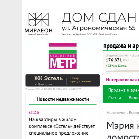
На Метре реклама - тольк
Помогайте независимому ре
продажа и а
СРЕДНЯЯ ЦЕНА М² · НОВОС
176 871
₽/м²
↑ 7,5% за 12 мес.
ЖК Эстель
Спец-
Интерактивная 
предложение
✓ Дом сдан
→
Продажа и аре
Реклама. ООО «СЗ ИНВЕСТСТРОЙ», ИНН 6678067973
Статьи
Виде
Новости недвижимости
6.8.2026
Недвижимость Екатер
На квартиры в жилом
Мэрия 
комплексе «Эстель» действует
специальное предложение
домост