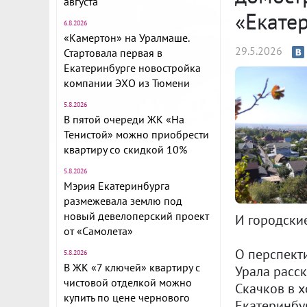
августа
«Екате
6.8.2026
«Камертон» на Уралмаше.
29.5.2026
Стартовала первая в
Екатеринбурге новостройка
компании ЭХО из Тюмени
5.8.2026
В пятой очереди ЖК «На
Тенистой» можно приобрести
квартиру со скидкой 10%
5.8.2026
Мэрия Екатеринбурга
размежевала землю под
новый девелоперский проект
И городские
от «Самолета»
О перспект
5.8.2026
В ЖК «7 ключей» квартиру с
Урала расс
чистовой отделкой можно
Скачков в х
купить по цене чернового
Екатеринбу