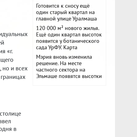
Готовится к сносу ещё
один старый квартал на
главной улице Уралмаша
120 000 м² нового жилья.
идуальных
Ещё один квартал высоток
появится у ботанического
ей
сада УрФУ. Карта
я «г.
Мэрия вновь изменила
бщего
решение. На месте
 но и всех
частного сектора на
Эльмаше появятся высотки
 границах
 столице
авел
одня в