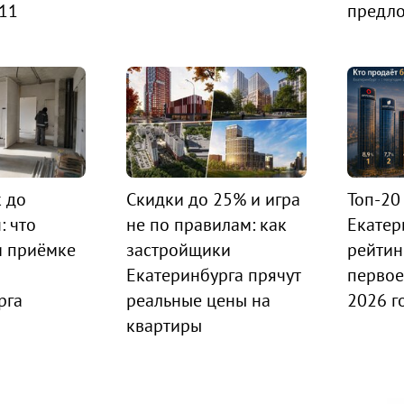
 11
предл
к до
Скидки до 25% и игра
Топ-20
: что
не по правилам: как
Екатер
и приёмке
застройщики
рейтин
Екатеринбурга прячут
первое
рга
реальные цены на
2026 г
квартиры