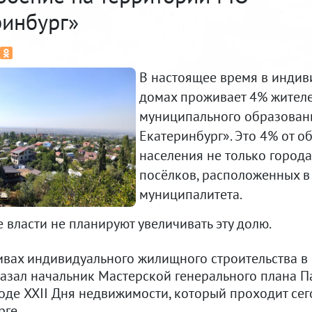
ринбург»
В настоящее время в индив
домах проживает 4% жител
муниципального образовани
Екатеринбург». Это 4% от о
населения не только города,
посёлков, расположенных в
муниципалитета.
 власти не планируют увеличивать эту долю.
ивах индивидуального жилищного строительства в
казал начальник Мастерской генерального плана П
оде XXII Дня недвижимости, который проходит сег
рге.