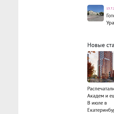
13.7.
Гот
Ур
Новые ст
Распечатал
Академ и ещ
В июле в
Екатеринбу