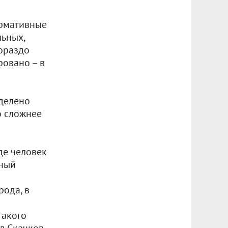
ормативные
льных,
гораздо
ровано – в
еделено
о сложнее
де человек
нный
рода, в
такого
л Скачков.