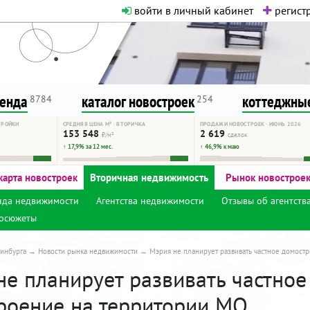
войти в личный кабинет
регистр
о нормальная. Никакого шок-конте
сурсу, как он помогает вам. Удач
ренда
каталог новостроек
коттеджные
8784
254
ТРОЙКИ
СРЕДНЯЯ ЦЕНА М² · ВТОРИЧКА
ПРОДАЖИ НОВОСТРОЕК · ИЮНЬ 2026
153 548
2 619
₽/м²
сделок
↑ 17,9% за 12 мес.
↑ 46,9% к маю
карта новостроек
Вторичная недвижимость
Рынок новострое
нда недвижимости
Агентства недвижимости
Отзывы об агентств
осюжеты
инбурга
Новости рынка недвижимости
Мэрия не планирует развивать частное домост
не планирует развивать частное
роение на территории МО