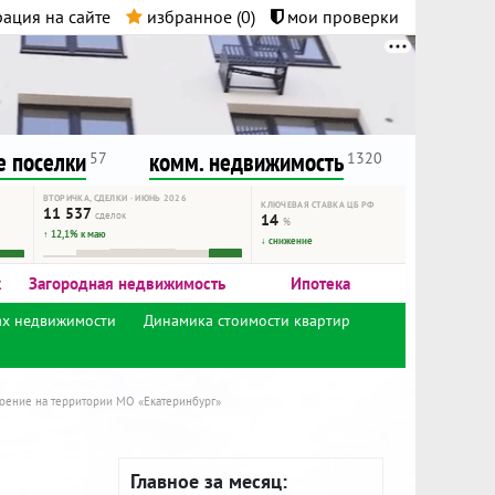
ация на сайте
избранное (
0
)
мои проверки
нта.
и!
 поселки
комм. недвижимость
57
1320
ВТОРИЧКА, СДЕЛКИ · ИЮНЬ 2026
КЛЮЧЕВАЯ СТАВКА ЦБ РФ
11 537
сделок
14
%
↑ 12,1% к маю
↓ снижение
к
Загородная недвижимость
Ипотека
ах недвижимости
Динамика стоимости квартир
роение на территории МО «Екатеринбург»
Главное за месяц: