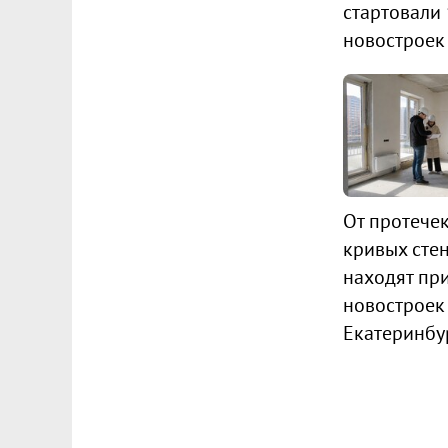
стартовали
новостроек
От протече
кривых стен
находят пр
новостроек
Екатеринбу