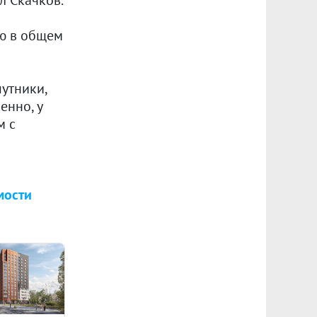
лю в общем
путники,
енно, у
м с
мости