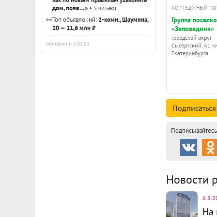
дом, появ…»
• 5 читают
КОТТЕДЖНЫЙ ПО
Группа поселк
👀
Топ объявлений:
2-комн., Шаумяна,
20 — 11,6 млн ₽
«Заповедник»
городской округ
обновлено в 01:51
Сысертский, 41 к
Екатеринбурга
Подписаться
Подписывайтесь 
Новости 
6.8.2
На 