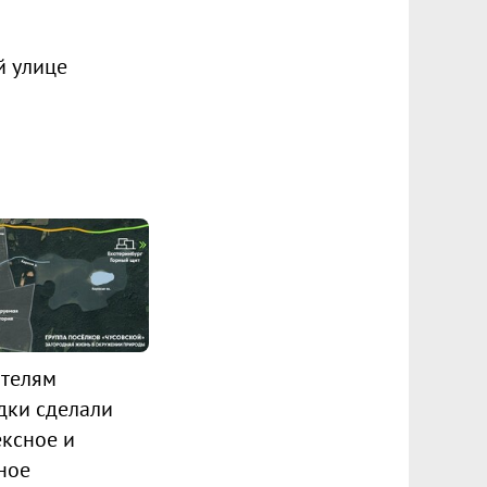
й улице
телям
дки сделали
ксное и
ное