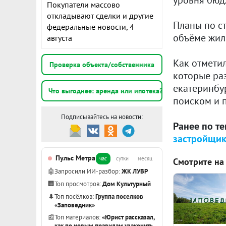
Покупатели массово
откладывают сделки и другие
Планы по ст
федеральные новости, 4
объёме жиль
августа
Как отметил
Проверка объекта/собственника
которые раз
екатеринбу
Что выгоднее: аренда или ипотека?
поиском и 
Подписывайтесь на новости:
Ранее по т
застройщик
Пульс Метра
час
сутки
месяц
Смотрите на
🤖
Запросили ИИ-разбор:
ЖК ЛУВР
🏢
Топ просмотров:
Дом Культурный
🌲
Топ посёлков:
Группа поселков
«Заповедник»
📰
Топ материалов:
«Юрист рассказал,
как по новым правилам узаконить