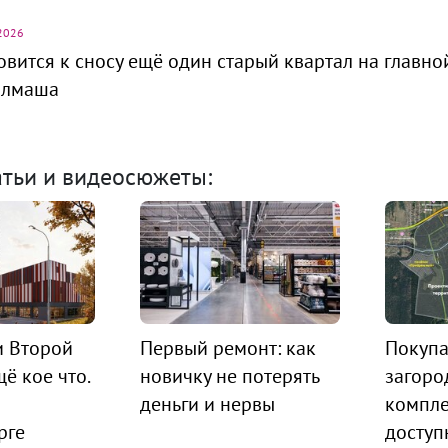
2026
овится к сносу ещё один старый квартал на главно
алмаша
атьи и видеосюжеты:
и Второй
Первый ремонт: как
Покупа
ё кое что.
новичку не потерять
загоро
деньги и нервы
компле
рге
доступ