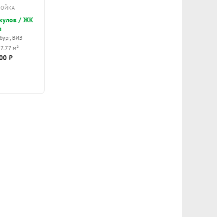
РОЙКА
кулов / ЖК
в
бург, ВИЗ
27.77 м²
00 ₽