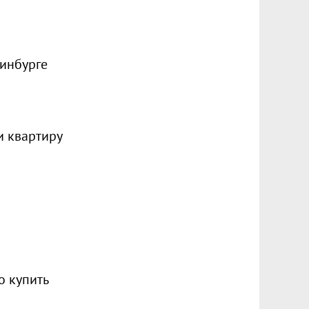
ринбурге
и квартиру
о купить