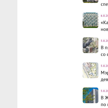
спе
6.8.2
«Ка
но
5.8.2
В п
со 
5.8.2
Мэ
дев
5.8.2
В Ж
по 