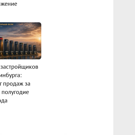
ожение
 застройщиков
инбурга:
г продаж за
 полугодие
ода