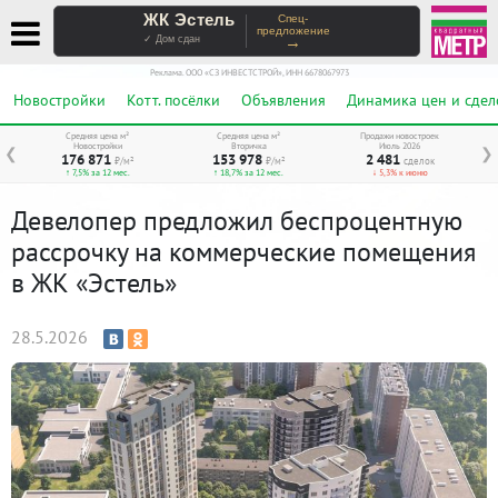
ЖК Эстель
Спец-
предложение
→
✓ Дом сдан
Реклама. ООО «СЗ ИНВЕСТСТРОЙ», ИНН 6678067973
Новостройки
Котт. посёлки
Объявления
Динамика цен и сдел
Средняя цена м²
Средняя цена м²
Продажи новостроек
Новостройки
Вторичка
Июль 2026
❮
❯
176 871
153 978
2 481
₽/м²
₽/м²
сделок
↑ 7,5% за 12 мес.
↑ 18,7% за 12 мес.
↓ 5,3% к июню
Девелопер предложил беспроцентную
рассрочку на коммерческие помещения
в ЖК «Эстель»
28.5.2026