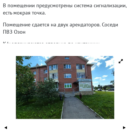
В помещении предусмотрены система сигнализации,
есть мокрая точка.
Помещение сдается на двух арендаторов. Соседи
ПВЗ Озон
К/у оплачиваются отдельно по квитанции.
При заключении договора аренды взимается
депозит в размере месячной арендной платы.
Предоставляются арендные каникулы.
Ждем нового арендатора для сотрудничества на
долгосрочной основе.