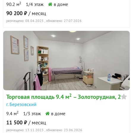
2
90.2 м
1/4 этаж
в доме
г. Березовский, ул. Александровский, 13
90 200 ₽
/ месяц
(городской округ Березовский) · 85.1 м²
размещено: 08.04.2025
, обновлено: 27.07.2026
29 декабря 2024
57 017
90 дн.
в аренде
700 ₽/м²
Показать всю историю: 22 предложения →
2
Торговая площадь 9.4 м
– Золоторудная, 2
г. Березовский
2
9.4 м
1/3 этаж
в доме
11 500 ₽
/ месяц
размещено: 13.11.2023
, обновлено: 23.06.2026