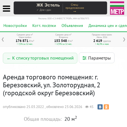
ЖК Эстель
Спец-
предложение
→
✓ Дом сдан
Реклама. ООО «СЗ ИНВЕСТСТРОЙ», ИНН 6678067973
Новостройки
Котт. посёлки
Объявления
Динамика цен и сдел
Средняя цена м²
Средняя цена м²
Продажи новостроек
Новостройки
Вторичка
Июнь 2026
❮
❯
176 871
153 548
2 619
₽/м²
₽/м²
сделок
↑ 7,5% за 12 мес.
↑ 17,9% за 12 мес.
↑ 46,9% к маю
Параметры
← К списку торговых помещений
Аренда торгового помещения: г.
Березовский, ул. Золоторудная, 2
(городской округ Березовский)
опубликовано 25.03.2022 , обновлено 23.06.2026
45
2
Общая площадь:
20 м