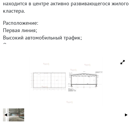
находится в центре активно развивающегося жилого
кластера.
Расположение:
Первая линия;
Высокий автомобильный трафик;
Отличная визуализация с дороги;
Удобный подъезд для легкового и грузового
транспорта;
Быстрый выезд в сторону Екатеринбурга;
Остановка автобуса Лесхоз;
Активно развивающийся район города.
Характеристики:
Отдельно стоящее здание;
Ворота для разгрузки и погрузки;
Высота ворот - 8 м;
Высота складской части до фермы - 10 м;
Высота торговой площади - 4 м;