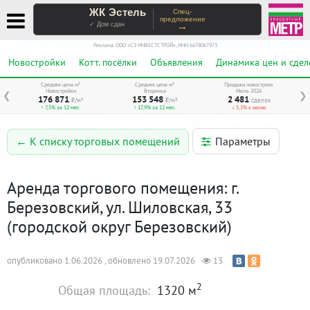
ЖК Эстель
Спец-
предложение
→
✓ Дом сдан
Реклама. ООО «СЗ ИНВЕСТСТРОЙ», ИНН 6678067973
Новостройки
Котт. посёлки
Объявления
Динамика цен и сдел
Средняя цена м²
Средняя цена м²
Продажи новостроек
Новостройки
Вторичка
Июль 2026
❮
❯
176 871
153 548
2 481
₽/м²
₽/м²
сделок
↑ 7,5% за 12 мес.
↑ 17,9% за 12 мес.
↓ 5,3% к июню
Параметры
← К списку торговых помещений
Аренда торгового помещения: г.
Березовский, ул. Шиловская, 33
(городской округ Березовский)
опубликовано 1.06.2026 , обновлено 19.07.2026
13
2
Общая площадь:
1320 м