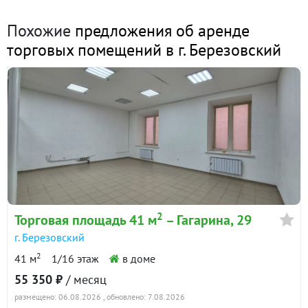
Коттеджный поселок Европа;
Коттеджный поселок Европа-2;
Похожие
предложения об аренде
Коттеджный поселок Азия;
торговых помещений в г. Березовский
Новоберезовский;
Жилой микрорайон Шиловка;
Дачные и загородные массивы.
Преимущества:
Березовский является городом-спутником
Екатеринбурга;
Расстояние до Екатеринбурга около 13 км;
Постоянное развитие жилой застройки;
Рост численности населения района;
2
Торговая площадь 41 м
– Гагарина, 29
Высокий потенциал потребительского спроса;
Дефицит качественных коммерческих площадей в
г. Березовский
данной части города.
2
41 м
1/16 этаж
в доме
55 350 ₽
/ месяц
Подойдет для:
размещено: 06.08.2026
, обновлено: 7.08.2026
Торговой сети;