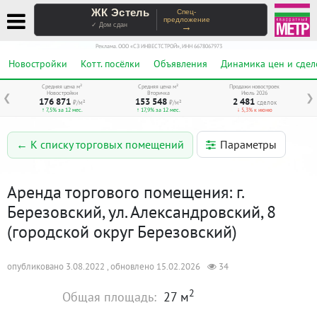
ЖК Эстель
Спец-
предложение
→
✓ Дом сдан
Реклама. ООО «СЗ ИНВЕСТСТРОЙ», ИНН 6678067973
Новостройки
Котт. посёлки
Объявления
Динамика цен и сдел
Средняя цена м²
Средняя цена м²
Продажи новостроек
Новостройки
Вторичка
Июль 2026
❮
❯
176 871
153 548
2 481
₽/м²
₽/м²
сделок
↑ 7,5% за 12 мес.
↑ 17,9% за 12 мес.
↓ 5,3% к июню
Параметры
← К списку торговых помещений
Аренда торгового помещения: г.
Березовский, ул. Александровский, 8
(городской округ Березовский)
опубликовано 3.08.2022 , обновлено 15.02.2026
34
2
Общая площадь:
27 м