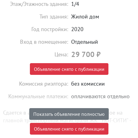
Этаж/Этажность здания:
1/4
Тип здания:
Жилой дом
Год постройки:
2020
Вход в помещение:
Отдельный
29 700
₽
Цена:
Объявление снято с публикации
Комиссия риэлтора:
без комиссии
Коммунальные платежи:
оплачиваются отдельно
Сдается в аренду помещение расположенное на
Показать объявление полностью
главной транспортной магистрали ЖК "УЮТ-СИТИ" -
проспекте Александровском
Объявление снято с публикации