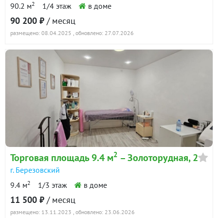
2
90.2 м
1/4 этаж
в доме
г. Березовский, ул. Александровский, 13
90 200 ₽
/ месяц
(городской округ Березовский) · 85.1 м²
размещено: 08.04.2025
, обновлено: 27.07.2026
29 декабря 2024
57 017
90 дн.
в аренде
700 ₽/м²
Показать всю историю: 21 предложение →
2
Торговая площадь 9.4 м
– Золоторудная, 2
г. Березовский
2
9.4 м
1/3 этаж
в доме
11 500 ₽
/ месяц
размещено: 13.11.2023
, обновлено: 23.06.2026