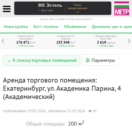
ЖК Эстель
Спец-
предложение
→
✓ Дом сдан
Реклама. ООО «СЗ ИНВЕСТСТРОЙ», ИНН 6678067973
Новостройки
Котт. посёлки
Объявления
Динамика цен и сдел
Средняя цена м²
Средняя цена м²
Продажи новостроек
Новостройки
Вторичка
Июнь 2026
❮
❯
176 871
153 548
2 619
₽/м²
₽/м²
сделок
↑ 7,5% за 12 мес.
↑ 17,9% за 12 мес.
↑ 46,9% к маю
Параметры
← К списку торговых помещений
Аренда торгового помещения:
Екатеринбург, ул. Академика Парина, 4
(Академический)
опубликовано 29.05.2026 , обновлено 25.07.2026
41
2
Общая площадь:
200 м