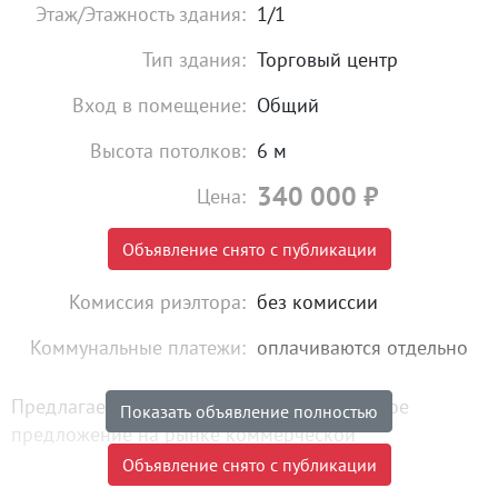
Этаж/Этажность здания:
1/1
Тип здания:
Торговый центр
Вход в помещение:
Общий
Высота потолков:
6 м
340 000
₽
Цена:
Объявление снято с публикации
Комиссия риэлтора:
без комиссии
Коммунальные платежи:
оплачиваются отдельно
Предлагается вашему вниманию уникальное
Показать объявление полностью
предложение на рынке коммерческой
недвижимости: Торговый парк с отдельным входом.
Объявление снято с публикации
Помещение сдается во 2 квартале 2026 года.