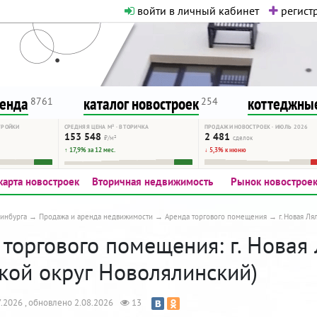
войти в личный кабинет
регистр
о нормальная. Никакого шок-конте
сурсу, как он помогает вам. Удач
ренда
каталог новостроек
коттеджные
8761
254
ТРОЙКИ
СРЕДНЯЯ ЦЕНА М² · ВТОРИЧКА
ПРОДАЖИ НОВОСТРОЕК · ИЮЛЬ 2026
153 548
2 481
₽/м²
сделок
↑ 17,9% за 12 мес.
↓ 5,3% к июню
карта новостроек
Вторичная недвижимость
Рынок новострое
инбурга
Продажа и аренда недвижимости
Аренда торгового помещения
г. Новая Ля
торгового помещения: г. Новая 
ской округ Новолялинский)
.2026 , обновлено 2.08.2026
13