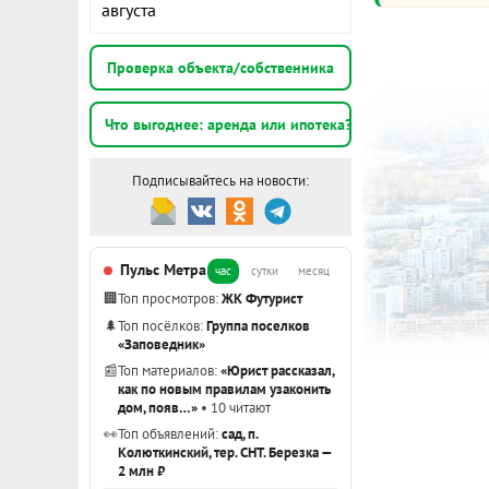
августа
Проверка объекта/собственника
Что выгоднее: аренда или ипотека?
Подписывайтесь на новости:
Пульс Метра
час
сутки
месяц
🏢
Топ просмотров:
ЖК Футурист
🌲
Топ посёлков:
Группа поселков
«Заповедник»
📰
Топ материалов:
«Юрист рассказал,
как по новым правилам узаконить
дом, появ…»
• 10 читают
👀
Топ объявлений:
сад, п.
Колюткинский, тер. СНТ. Березка —
2 млн ₽