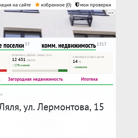
ация на сайте
избранное (
0
)
мои проверки
нта.
и!
 поселки
комм. недвижимость
57
1317
ВТОРИЧКА, СДЕЛКИ · ИЮЛЬ 2026
КЛЮЧЕВАЯ СТАВКА ЦБ РФ
12 431
сделок
14
%
↑ 7,7% к июню
↓ снижение
к
Загородная недвижимость
Ипотека
ля
Ляля, ул. Лермонтова, 15