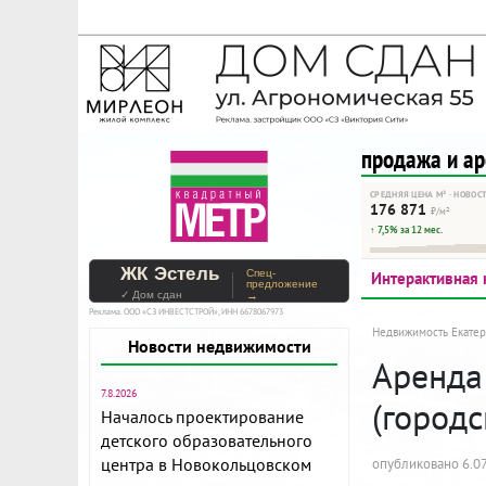
На Метре реклама - тольк
Помогайте независимому ре
продажа и а
СРЕДНЯЯ ЦЕНА М² · НОВОС
176 871
₽/м²
↑ 7,5% за 12 мес.
ЖК Эстель
Спец-
Интерактивная 
предложение
✓ Дом сдан
→
Реклама. ООО «СЗ ИНВЕСТСТРОЙ», ИНН 6678067973
Недвижимость Екатер
Новости недвижимости
Аренда 
7.8.2026
(город
Началось проектирование
детского образовательного
центра в Новокольцовском
опубликовано 6.07