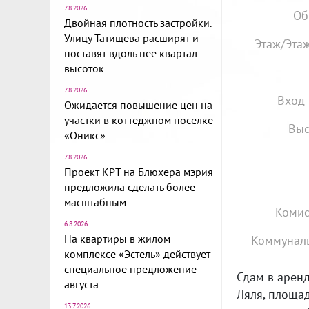
7.8.2026
Об
Двойная плотность застройки.
Улицу Татищева расширят и
Этаж/Этаж
поставят вдоль неё квартал
высоток
7.8.2026
Вход 
Ожидается повышение цен на
участки в коттеджном посёлке
Выс
«Оникс»
7.8.2026
Проект КРТ на Блюхера мэрия
предложила сделать более
масштабным
Комис
6.8.2026
На квартиры в жилом
Коммуналь
комплексе «Эстель» действует
специальное предложение
Сдам в аренд
августа
Ляля, площадь
13.7.2026