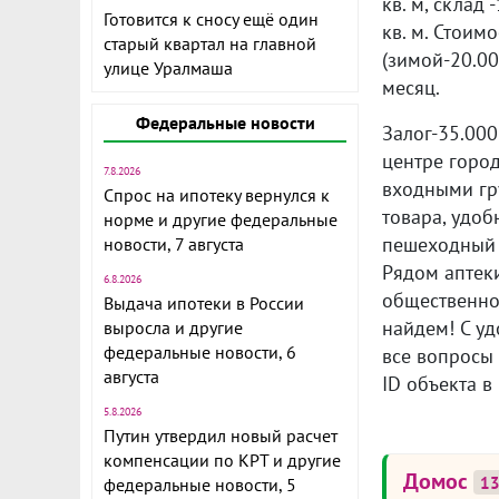
кв. м, склад -
Готовится к сносу ещё один
кв. м. Стоим
старый квартал на главной
(зимой-20.00
улице Уралмаша
месяц.
Федеральные новости
Залог-35.00
центре город
7.8.2026
входными гр
Спрос на ипотеку вернулся к
товара, удоб
норме и другие федеральные
пешеходный 
новости, 7 августа
Рядом аптеки
6.8.2026
общественног
Выдача ипотеки в России
найдем! С уд
выросла и другие
федеральные новости, 6
все вопросы 
августа
ID объекта в
5.8.2026
Путин утвердил новый расчет
компенсации по КРТ и другие
Домос
1
федеральные новости, 5