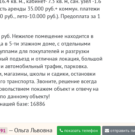
16.4 кв. м., кабинет- 7.3 кв. м, сан. узел -1.6
ость аренды 35.000 руб.+ коммун. платежи
0 руб., лето-10.000 руб.). Предоплата за 1
0 руб. Нежилое помещение находится в
а в 5-ти этажном доме, с отдельными
уппами для покупателей и разгрузки
ный подъезд и отличная локация, большой
и автомобильный трафик, парковка.
, магазины, школы и садики, остановки
о транспорта. Звоните, решение всегда
овольствием покажем объект и отвечу на
по данному объекту!
 нашей базе: 16886
— Ольга Львовна
391
показать телефон
отправить п