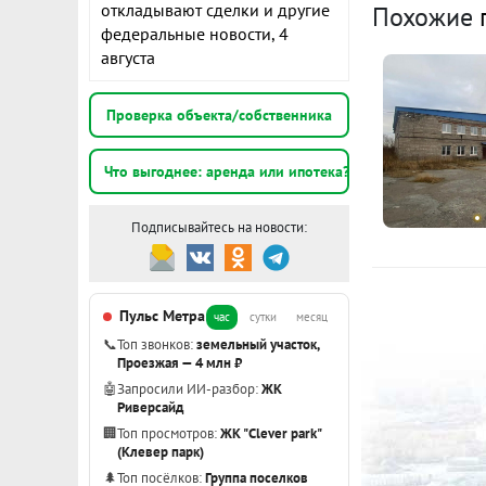
О
откладывают сделки и другие
Похожие
федеральные новости, 4
августа
г
И
(
Проверка объекта/собственника
Н
Что выгоднее: аренда или ипотека?
г
И
Подписывайтесь на новости:
(
Н
Пульс Метра
час
сутки
месяц
📞
Топ звонков:
земельный участок,
Проезжая — 4 млн ₽
🤖
Запросили ИИ-разбор:
ЖК
Риверсайд
🏢
Топ просмотров:
ЖК "Clever park"
(Клевер парк)
🌲
Топ посёлков:
Группа поселков