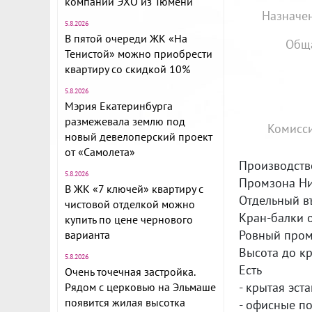
компании ЭХО из Тюмени
Назначен
5.8.2026
В пятой очереди ЖК «На
Обща
Тенистой» можно приобрести
квартиру со скидкой 10%
5.8.2026
Мэрия Екатеринбурга
размежевала землю под
Комисси
новый девелоперский проект
от «Самолета»
Производств
5.8.2026
Промзона Ни
В ЖК «7 ключей» квартиру с
Отдельный в
чистовой отделкой можно
Кран-балки 
купить по цене чернового
Ровный про
варианта
Высота до к
5.8.2026
Есть
Очень точечная застройка.
- крытая эст
Рядом с церковью на Эльмаше
появится жилая высотка
- офисные п