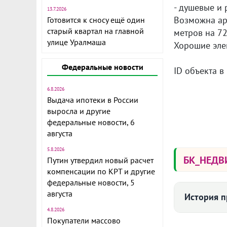
- душевые и 
13.7.2026
Возможна аре
Готовится к сносу ещё один
старый квартал на главной
метров на 72
улице Уралмаша
Хорошие эле
Федеральные новости
ID объекта в
6.8.2026
Выдача ипотеки в России
выросла и другие
федеральные новости, 6
августа
5.8.2026
БК_НЕД
Путин утвердил новый расчет
компенсации по КРТ и другие
федеральные новости, 5
августа
История 
4.8.2026
Покупатели массово