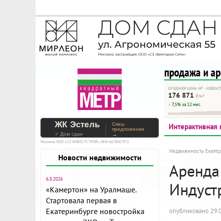
На Метре реклама - тольк
Помогайте независимому ре
продажа и а
СРЕДНЯЯ ЦЕНА М² · НОВОС
176 871
₽/м²
↑ 7,5% за 12 мес.
ЖК Эстель
Спец-
Интерактивная 
предложение
✓ Дом сдан
→
Реклама. ООО «СЗ ИНВЕСТСТРОЙ», ИНН 6678067973
Недвижимость Екатер
Новости недвижимости
Аренда 
6.8.2026
Индустр
«Камертон» на Уралмаше.
Стартовала первая в
Екатеринбурге новостройка
опубликовано 29.0