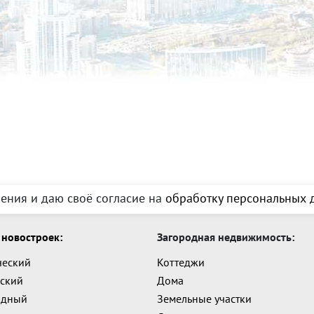
(после выкупа — ваш).Общая площадь зд
корпус (под склад/цех):· Площадь: 1 631.
м (заезд для фур).????️ Малый цех (под м
Административно-бытовой корпус:· Площад
Ремонт крыши (2024), новые пластиковы
техникой, душевые, санузлы, прачечная. 
Инфраструктура:· Закрытая территория, 
Видеонаблюдение и сигнализация по пе
Отопление: Новая газовая котельная (2025
Централизованное водоснабжение.???? 
пользовании):Для быстрого старта в арен
тонн), тельфер.· Лабораторная печь, виб
ения и даю своё согласие на
обработку персональных д
аппараты, станки, электроинструмент.?
бизнес: Нет миллиардов на выкуп сразу?
операционные расходы.✅ Производители 
новостроек:
Загородная недвижимость:
спрос на этом месте. Если пойдет — чере
Зарезервируйте мощностной актив под 5
ческий
Коттеджи
сразу. Платите аренду, пока строите биз
ский
Дома
мощность.✅ Логистические операторы: За
адный
Земельные участки
года получите складской комплекс в соб