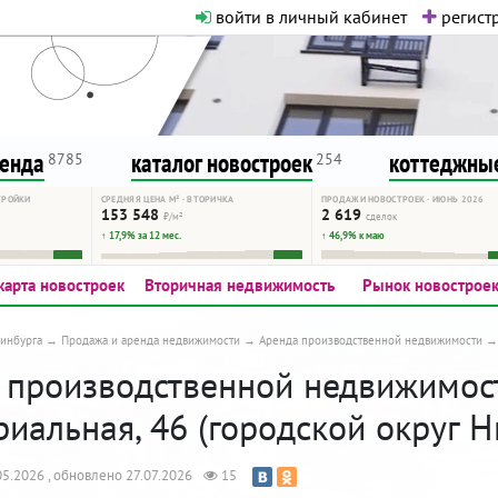
войти в личный кабинет
регистр
о нормальная. Никакого шок-конте
сурсу, как он помогает вам. Удач
ренда
каталог новостроек
коттеджные
8785
254
ТРОЙКИ
СРЕДНЯЯ ЦЕНА М² · ВТОРИЧКА
ПРОДАЖИ НОВОСТРОЕК · ИЮНЬ 2026
153 548
2 619
₽/м²
сделок
↑ 17,9% за 12 мес.
↑ 46,9% к маю
карта новостроек
Вторичная недвижимость
Рынок новострое
инбурга
Продажа и аренда недвижимости
Аренда производственной недвижимости
производственной недвижимости:
иальная, 46 (городской округ Н
5.2026 , обновлено 27.07.2026
15