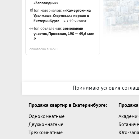
«Заповедник»
📰
Топ материалов:
««Камертон» на
Уралмаше. Стартовала первая в
Екатеринбурге …»
• 19 читают
👀
Топ объявлений:
земельный
участок, Проезжая, 190 — 49,6 млн
₽
обновлено в 16:20
Принимаю условия соглаш
Продажа квартир в Екатеринбурге:
Продажа 
Однокомнатные
Академи
Двухкомнатные
Ботаниче
Трехкомнатные
Юго-зап