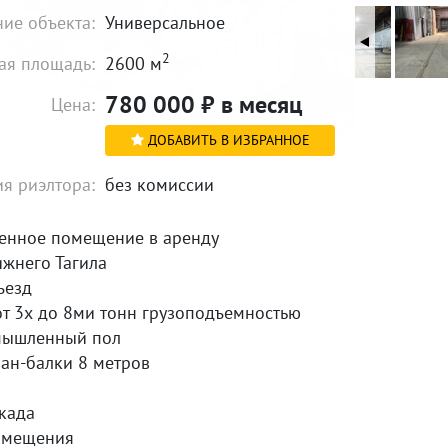
ие объекта:
Универсальное
2
я площадь:
2600 м
780 000
₽
в месяц
Цена:
ДОБАВИТЬ В ИЗБРАННОЕ
я риэлтора:
без комиссии
енное помещение в аренду
жнего Тагила
ъезд
от 3х до 8ми тонн грузоподъемностью
мышленный пол
ран-балки 8 метров
акада
омещения