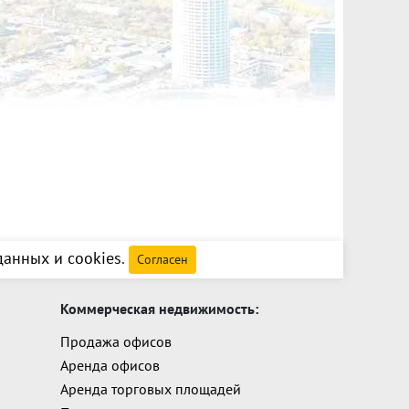
аний: ~2 2492 кв.м.???? Производственный
2 кв.м (под грузовой транспорт).· Высота ворот: 5
астерскую/склад):· Площадь: 138,8 кв.м.????
ь: 479 кв.м (2 этажа, кирпич).· Состояние:
е окна (2024), офисные кабинеты с мебелью и
Полная готовность для персонала.????️
забор, ворота с электрооткрыванием.·
риметру.???? КОММУНИКАЦИИ (все включено):·
 г.) + резервный электрокотел.· Вода:
ОБОРУДОВАНИЕ (часть остается в
ду передается часть оснастки:· Кран-балка (5
ростол.· Вилочный погрузчик.· Сварочные
анных и cookies
.
??? КОМУ ЭТО ВЫГОДНО:✅ Стартапы и средний
Согласен
 Начните с аренды, встройте выкуп в
(ЖБИ, металл, пластик): Проверьте логистику и
Коммерческая недвижимость:
з год-два объект ваш.✅ IT / ЦОД:
0 МВт уже сегодня, не вкладывая всю сумму
Продажа офисов
нес, и выкупите, когда ЦОД выйдет на полную
Аренда офисов
фиксируйте ставку аренды сейчас, а через 3-4
Аренда торговых площадей
ственность по цене аренды.????