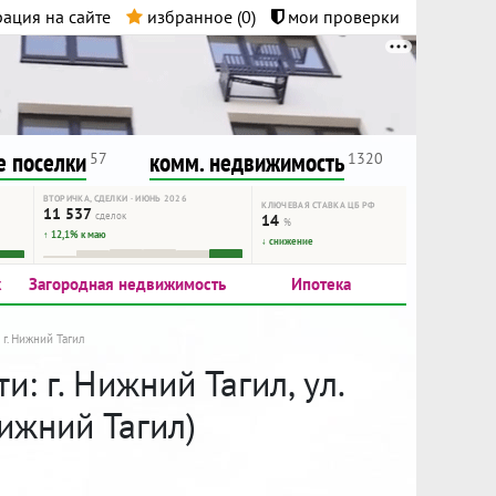
ация на сайте
избранное (
0
)
мои проверки
нта.
и!
 поселки
комм. недвижимость
57
1320
ВТОРИЧКА, СДЕЛКИ · ИЮНЬ 2026
КЛЮЧЕВАЯ СТАВКА ЦБ РФ
11 537
сделок
14
%
↑ 12,1% к маю
↓ снижение
к
Загородная недвижимость
Ипотека
г. Нижний Тагил
 г. Нижний Тагил, ул.
ижний Тагил)