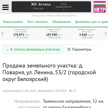
ЖК Эстель
Спец-
предложение
→
✓ Дом сдан
Реклама. ООО «СЗ ИНВЕСТСТРОЙ», ИНН 6678067973
Новостройки
Котт. посёлки
Объявления
Динамика цен и сдел
Средняя цена м²
Средняя цена м²
Продажи новостроек
Новостройки
Вторичка
Июнь 2026
❮
❯
176 871
153 548
2 619
₽/м²
₽/м²
сделок
↑ 7,5% за 12 мес.
↑ 17,9% за 12 мес.
↑ 46,9% к маю
Параметры
← К списку земельных участков
Продажа земельного участка: д.
Поварня, ул. Ленина, 53/2 (городской
округ Белоярский)
опубликовано 1.06.2026 , обновлено 1.08.2026
13
Направление,
Тюменское направление, 32 км.
расстояние:
от центра Екатеринбурга