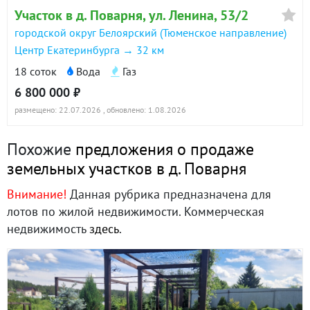
Возможен торг!
Участок в д. Поварня, ул. Ленина, 53/2
д. Поварня, ул. Ленина, 53/2 (городской округ
Показываем по договоренности
городской округ Белоярский (Тюменское направление)
Белоярский) · 0.00 м² · уч. 18
ID объекта в нашей базе: 863
Центр Екатеринбурга → 32 км
24 мая 2026
18 соток
Вода
Газ
88 дн.
7 470 000
6 800 000 ₽
в продаже
размещено: 22.07.2026
, обновлено: 1.08.2026
Показать всю историю: 7 предложений →
Похожие
предложения о продаже
земельных участков в д. Поварня
Внимание!
Данная рубрика предназначена для
лотов по жилой недвижимости. Коммерческая
недвижимость
здесь
.