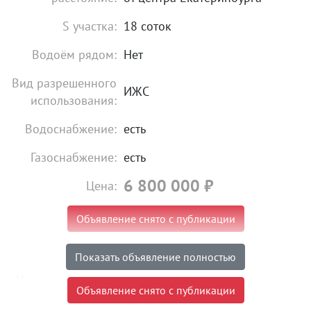
S участка:
18 соток
Водоём рядом:
Нет
Вид разрешенного
ИЖС
использования:
Водоснабжение:
есть
Газоснабжение:
есть
6 800 000
₽
Цена:
Объявление снято с публикации
Торг:
Возможен
Показать объявление полностью
Условия продажи:
«чистая» продажа
Объявление снято с публикации