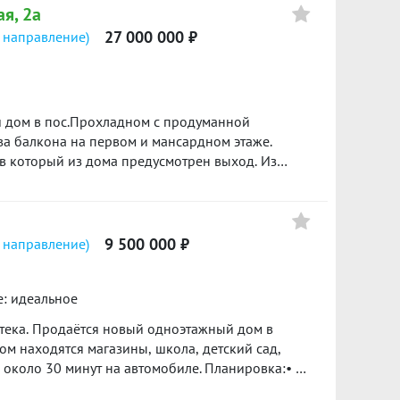
ая, 2а
27 000 000 ₽
 направление)
 дом в пос.Прохладном с продуманной
а балкона на первом и мансардном этаже.
астка имеется гостевой дом площадью 35
 Площадка перед домом выложена плиткой. На
9 500 000 ₽
 направление)
ованием дорогих качественных
ля отдыха. ***Гарантийный сертификат «Защита
дарок***
е: идеальное
ный дом в
ом находятся магазины, школа, детский сад,
 около 30 минут на автомобиле. Планировка:• 3
стиная• Санузел• Котельная• крытая терраса