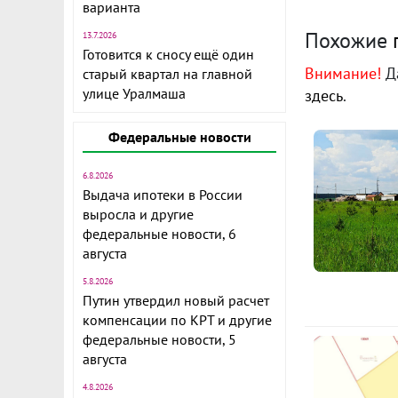
Новый посело
варианта
Рядом ж/д с
Похожие
13.7.2026
планируется 
Готовится к сносу ещё один
площадка
Внимание!
Да
старый квартал на главной
ID объекта в
улице Уралмаша
здесь
.
Федеральные новости
6.8.2026
Выдача ипотеки в России
выросла и другие
федеральные новости, 6
августа
5.8.2026
Путин утвердил новый расчет
компенсации по КРТ и другие
федеральные новости, 5
августа
4.8.2026