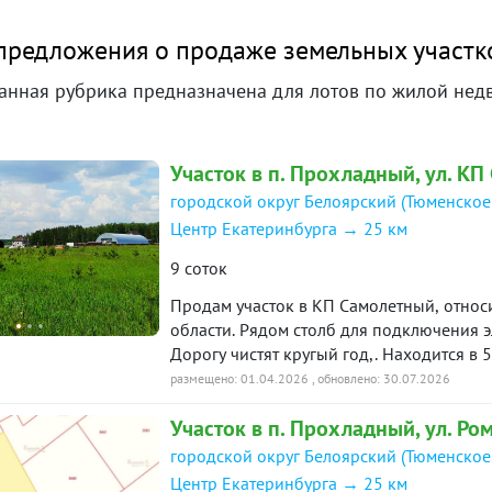
к отстраивается за Чистыми росами-2.
танция. В коттеджном поселке
предложения о продаже земельных участк
свой парк, детский сад, магазин, детская
нная рубрика предназначена для лотов по жилой нед
 нашей базе: 813
Участок в п. Прохладный, ул. К
городской округ Белоярский (Тюменское
Центр Екатеринбурга → 25 км
9 соток
Продам участок в КП Самолетный, относ
области. Рядом столб для подключения э
Дорогу чистят кругый год,. Находится в 
Кольцово, между Арамильским трактом и 
размещено: 01.04.2026
, обновлено: 30.07.2026
грибы, ягоды. В продаже есть еще сосед
Участок в п. Прохладный, ул. Ро
,37 соток66:06:4501018:4076 -9,38 соток
городской округ Белоярский (Тюменское
Центр Екатеринбурга → 25 км