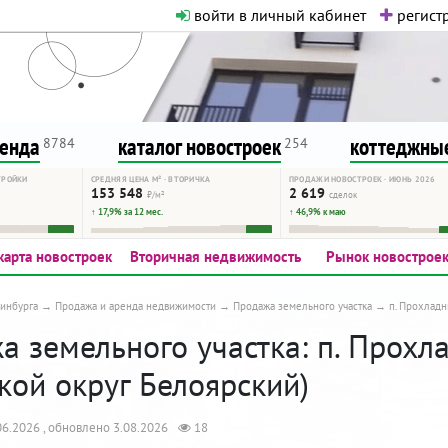
войти в личный кабинет
регистр
о нормальная. Никакого шок-конте
сурсу, как он помогает вам. Удач
ренда
каталог новостроек
коттеджные
8784
254
ТРОЙКИ
СРЕДНЯЯ ЦЕНА М² · ВТОРИЧКА
ПРОДАЖИ НОВОСТРОЕК · ИЮНЬ 2026
153 548
2 619
₽/м²
сделок
↑ 17,9% за 12 мес.
↑ 46,9% к маю
карта новостроек
Вторичная недвижимость
Рынок новострое
инбурга
Продажа и аренда недвижимости
Продажа земельного участка
п. Прохлад
а земельного участка: п. Прохл
кой округ Белоярский)
6.2026 , обновлено 3.08.2026
18