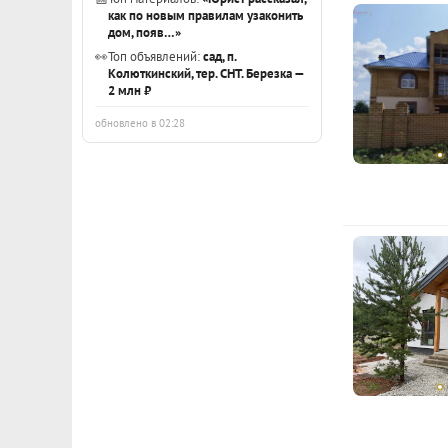
как по новым правилам узаконить
дом, появ…»
👀
Топ объявлений:
сад, п.
Колюткинский, тер. СНТ. Березка —
2 млн ₽
обновлено в 02:28