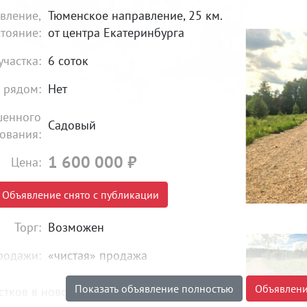
вление,
Тюменское направление, 25 км.
стояние:
от центра Екатеринбурга
участка:
6 соток
 рядом:
Нет
шенного
Садовый
ования:
1 600 000
₽
Цена:
Объявление снято с публикации
Торг:
Возможен
родажи:
«чистая» продажа
Показать объявление полностью
Объявлени
стков в новом коттеджном поселке!