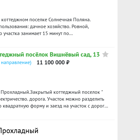
 коттеджном поселке Солнечная Поляна.
ользования: дачное хозяйство. Ровной,
оттеджный посёлок Вишнёвый сад, 13
11 100 000 ₽
 направление)
с Прохладный.Закрытый коттеджный поселок "
ектричество. дорога. Участок можно разделить
ую квадратную форму и заезд на участок с дороги
сстояние от Екатеринбурга 23 км. от Аэропорта
8 км.Рассмотрим варианты обмена на участок под
 вас:пн-пт - с 10 до 20,сб - с 10 до 17,вс -
 Прохладный
: 678