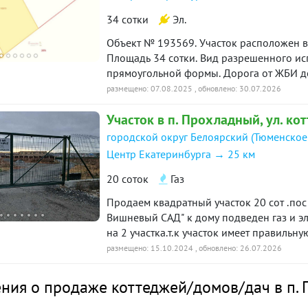
34 сотки
Эл.
Объект № 193569. Участок расположен в
Площадь 34 сотки. Вид разрешенного исп
прямоугольной формы. Дорога от ЖБИ до участка занимает 15 минут по
асфальтированному покрытию.
размещено: 07.08.2025
, обновлено: 30.07.2026
Участок в п. Прохладный, ул. к
городской округ Белоярский (Тюменское
Центр Екатеринбурга → 25 км
20 соток
Газ
Продаем квадратный участок 20 сот .по
Вишневый САД" к дому подведен газ и эл
на 2 участка.т.к участок имеет правильн
можно с двух сторон..Рядом магазины.Ра
размещено: 15.10.2024
, обновлено: 26.07.2026
Кольцово - 8 км. от поселка Белоярка-2
промышленное назначение.Мы работаем для
ния о продаже коттеджей/домов/дач в п.
нерабочий день ID объекта в нашей базе