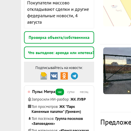
Покупатели массово
откладывают сделки и другие
федеральные новости, 4
августа
Проверка объекта/собственника
Что выгоднее: аренда или ипотека?
Подписывайтесь на новости:
Пульс Метра
час
сутки
месяц
🤖
Запросили ИИ-разбор:
ЖК ЛУВР
🏢
Топ просмотров:
ЖК "Парк
Каменные палатки" (Гринвич)
🌲
Топ посёлков:
Группа поселков
Предложе
«Заповедник»
📰
Топ материалов:
«Юрист рассказал,