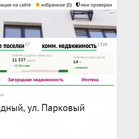
ация на сайте
избранное (
0
)
мои проверки
нта.
и!
 поселки
комм. недвижимость
57
1320
ВТОРИЧКА, СДЕЛКИ · ИЮНЬ 2026
КЛЮЧЕВАЯ СТАВКА ЦБ РФ
11 537
сделок
14
%
↑ 12,1% к маю
↓ снижение
к
Загородная недвижимость
Ипотека
ный
адный, ул. Парковый