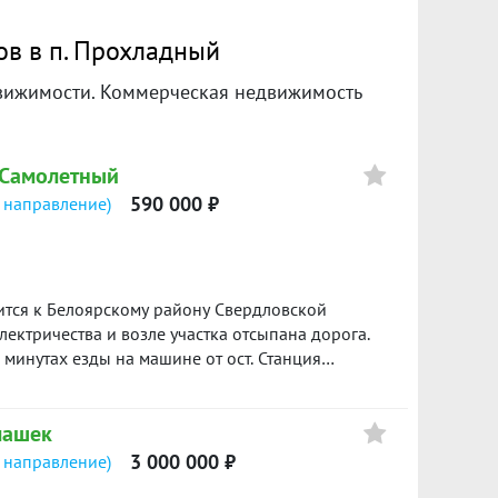
ов в п. Прохладный
вижимости. Коммерческая недвижимость
П Самолетный
590 000 ₽
 направление)
ится к Белоярскому району Свердловской
лектричества и возле участка отсыпана дорога.
5 минутах езды на машине от ост. Станция
дублёром Сибирского тракта. В округе лес:
ний участок площадью. 66:06:4501018:4060 -8
машек
. ID объекта в нашей базе: 18639
3 000 000 ₽
 направление)