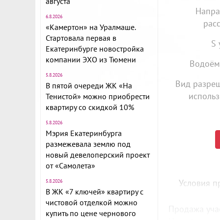
августа
Напра
6.8.2026
рас
«Камертон» на Уралмаше.
Стартовала первая в
S 
Екатеринбурге новостройка
компании ЭХО из Тюмени
Водоём
5.8.2026
Вид разре
В пятой очереди ЖК «На
использ
Тенистой» можно приобрести
квартиру со скидкой 10%
5.8.2026
Мэрия Екатеринбурга
размежевала землю под
новый девелоперский проект
от «Самолета»
Условия п
5.8.2026
В ЖК «7 ключей» квартиру с
чистовой отделкой можно
Продажа уча
купить по цене чернового