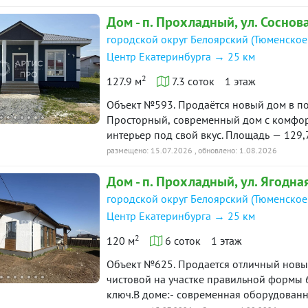
Отделка White Box • Подготовленные по
Дом - п. Прохладный, ул. Соснова
инженерные коммуникации• Тёплый пол 
необходимости возможно выполнение ре
городской округ Белоярский (Тюменское
Свайно-ростверковый фундамент• Стены 
Центр Екатеринбурга → 25 км
мм• Утепление перекрытия кровли — 200
2
Коммуникации:• Электричество 15 кВт• 
127.9 м
7.3 соток
1 этаж
✅ Подходит под семейную ипотеку.✅ Во
Объект №593. Продаётся новый дом в посёлке Прохладный, КП «Ягодный Квартал»
виды сертификатов.✅ Полное сопровожд
Просторный, современный дом с комфо
юридическое сопровождение и проведен
интерьер под свой вкус. Площадь — 129,7
покупателя. Звоните или пишите, чтобы 
помещения: — 3 изолированные спальни 
размещено: 15.07.2026
, обновлено: 1.08.2026
ID объекта в нашей базе: 17235
гостевой санузел Дополнительные преим
Дом - п. Прохладный, ул. Ягодная
переходить к финишному ремонту — участ
или зону отдыха — тихая, аккуратная за
городской округ Белоярский (Тюменское
инфраструктура Прохладного и Косулино
Центр Екатеринбурга → 25 км
объекты в быстрой доступности. Дом под
2
построенное жильё с хорошей площадью
120 м
6 соток
1 этаж
Объект №625. Продается отличный новый дом площадью 120м2 с отделкой под
чистовой на участке правильной формы 6
ключ.В доме:- современная оборудованн