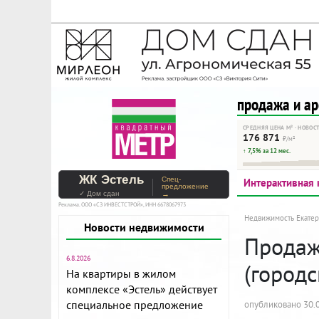
На Метре реклама - тольк
Помогайте независимому ре
продажа и а
СРЕДНЯЯ ЦЕНА М² · НОВОС
176 871
₽/м²
↑ 7,5% за 12 мес.
ЖК Эстель
Спец-
Интерактивная 
предложение
✓ Дом сдан
→
Реклама. ООО «СЗ ИНВЕСТСТРОЙ», ИНН 6678067973
Недвижимость Екатер
Новости недвижимости
Продаж
6.8.2026
(городс
На квартиры в жилом
комплексе «Эстель» действует
специальное предложение
опубликовано 30.0