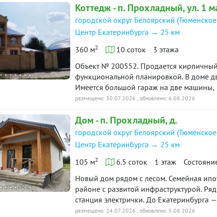
Коттедж - п. Прохладный, ул. 1 м
городской округ Белоярский (Тюменское
Центр Екатеринбурга → 25 км
2
360 м
10 соток
3 этажа
Объект № 200552. Продается кирпичный
функциональной планировкой. В доме дв
Имеется большой гараж на две машины, в который из дома предусмотрен выход. Из
гаража идет вход в котельную и спуск в подвал. Подвальное помещения большое на вся
размещено: 30.07.2026
, обновлено: 6.08.2026
площадь первого этажа, разделено на две части, может быть использовано под
Дом - п. Прохладный, д.
различные нужды. Кроме того на территории уч
кв.м, с отоплением и заведенной водой.
городской округ Белоярский (Тюменское
втором и третьем этаже дома сделан ремонт с использ
Центр Екатеринбурга → 25 км
материалов. За домом имеется беседка д
2
собственности» по данному объекту в по
105 м
6.5 соток
1 этаж
Состояни
Новый дом рядом с лесом. Семейная ипотека. Продаётся новый одноэтаж
районе с развитой инфраструктурой. Ряд
станция электрички. До Екатеринбурга —
спальные комнаты• Просторная кухня-го
размещено: 24.07.2026
, обновлено: 5.08.2026