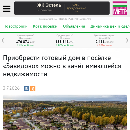
ЖК Эстель
Спец-
предложение
→
✓ Дом сдан
Реклама. ООО «СЗ ИНВЕСТСТРОЙ», ИНН 6678067973
Новостройки
Котт. посёлки
Объявления
Динамика цен и сдел
Средняя цена м²
Средняя цена м²
Продажи новостроек
Новостройки
Вторичка
Июль 2026
❮
❯
176 871
153 548
2 481
₽/м²
₽/м²
сделок
↑ 7,5% за 12 мес.
↑ 17,9% за 12 мес.
↓ 5,3% к июню
Приобрести готовый дом в посёлке
«Завидово» можно в зачёт имеющейся
недвижимости
3.7.2026