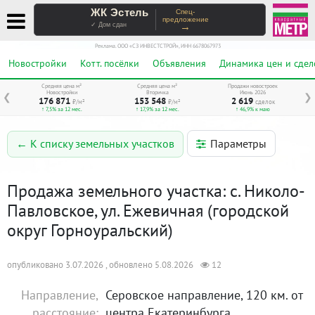
ЖК Эстель
Спец-
предложение
→
✓ Дом сдан
Реклама. ООО «СЗ ИНВЕСТСТРОЙ», ИНН 6678067973
Новостройки
Котт. посёлки
Объявления
Динамика цен и сдел
Средняя цена м²
Средняя цена м²
Продажи новостроек
Новостройки
Вторичка
Июнь 2026
❮
❯
176 871
153 548
2 619
₽/м²
₽/м²
сделок
↑ 7,5% за 12 мес.
↑ 17,9% за 12 мес.
↑ 46,9% к маю
Параметры
← К списку земельных участков
Продажа земельного участка: с. Николо-
Павловское, ул. Ежевичная (городской
округ Горноуральский)
опубликовано 3.07.2026 , обновлено 5.08.2026
12
Направление,
Серовское направление, 120 км. от
расстояние:
центра Екатеринбурга