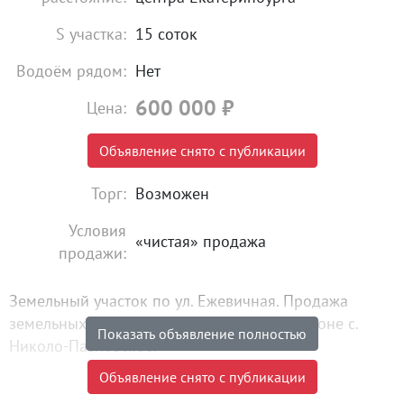
S участка:
15 соток
Водоём рядом:
Нет
600 000
₽
Цена:
Объявление снято с публикации
Торг:
Возможен
Условия
«чистая» продажа
продажи:
Земельный участок по ул. Ежевичная. Продажа
земельных участков в развивающемся районе с.
Показать объявление полностью
Николо-Павловское.
Категория земель в данный момент ЗНП (земли
Объявление снято с публикации
населённых пунктов).