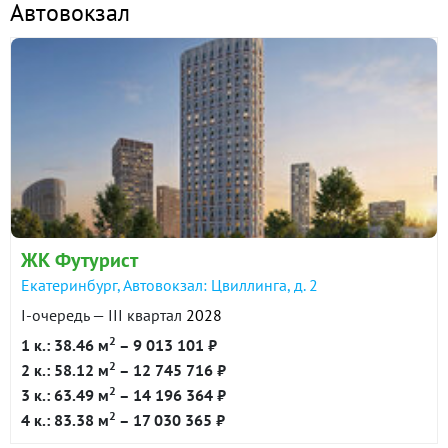
Автовокзал
ЖК Футурист
Екатеринбург, Автовокзал: Цвиллинга, д. 2
I-очередь — III квартал
2028
2
1 к.: 38.46 м
– 9 013 101 ₽
2
2 к.: 58.12 м
– 12 745 716 ₽
2
3 к.: 63.49 м
– 14 196 364 ₽
2
4 к.: 83.38 м
– 17 030 365 ₽