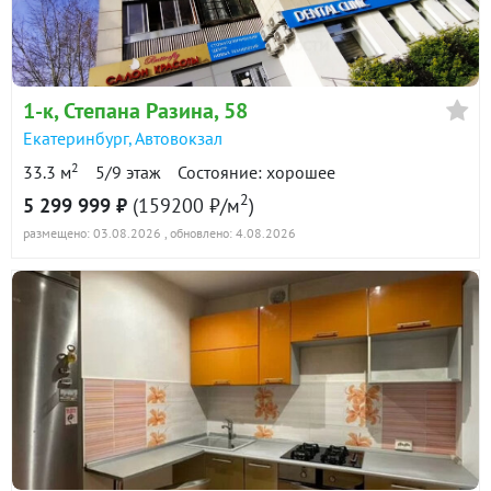
в продаже
150700 ₽/м²
Показать всю историю: 30 предложений →
1-к
, Степана Разина, 58
Екатеринбург
,
Автовокзал
2
33.3 м
5/9 этаж
Состояние: хорошее
2
5 299 999 ₽
(159200 ₽/м
)
размещено: 03.08.2026
, обновлено: 4.08.2026