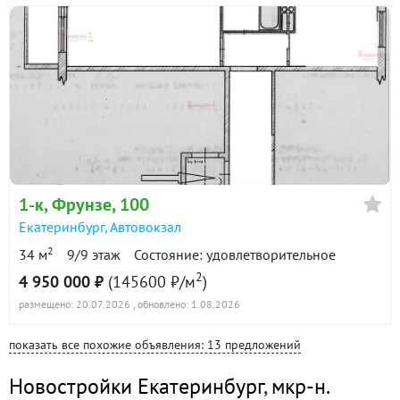
1-к
, Фрунзе, 100
Екатеринбург
,
Автовокзал
2
34 м
9/9 этаж
Состояние: удовлетворительное
2
4 950 000 ₽
(145600 ₽/м
)
размещено: 20.07.2026
, обновлено: 1.08.2026
показать все похожие объявления: 13 предложений
Новостройки Екатеринбург
,
мкр-н.