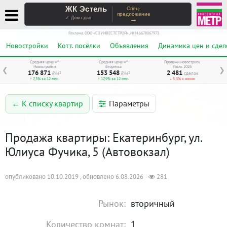
ЖК Эстель
Спец-
предложение
→
✓ Дом сдан
Реклама. ООО «СЗ ИНВЕСТСТРОЙ», ИНН 6678067973
Новостройки
Котт. посёлки
Объявления
Динамика цен и сдел
Средняя цена м²
Средняя цена м²
Продажи новостроек
Новостройки
Вторичка
Июль 2026
❮
❯
176 871
153 548
2 481
₽/м²
₽/м²
сделок
↑ 7,5% за 12 мес.
↑ 17,9% за 12 мес.
↓ 5,3% к июню
Параметры
← К списку квартир
Продажа квартиры: Екатеринбург, ул.
Юлиуса Фучика, 5 (Автовокзал)
опубликовано 10.10.2019 , обновлено 6.08.2026
281
Рынок:
вторичный
Количество комнат:
1