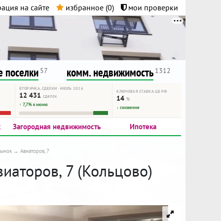
ация на сайте
избранное (
0
)
мои проверки
нта.
и!
 поселки
комм. недвижимость
57
1312
ВТОРИЧКА, СДЕЛКИ · ИЮЛЬ 2026
КЛЮЧЕВАЯ СТАВКА ЦБ РФ
12 431
сделок
14
%
↑ 7,7% к июню
↓ снижение
к
Загородная недвижимость
Ипотека
рынок
Авиаторов, 7
виаторов, 7 (Кольцово)