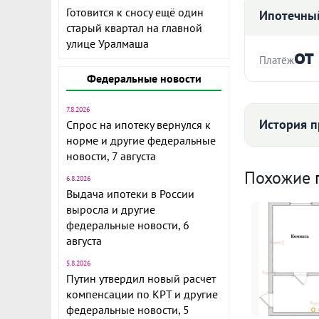
Готовится к сносу ещё один
Ипотечный
старый квартал на главной
улице Уралмаша
от
Платёж
Федеральные новости
Стоимость ква
7.8.2026
История п
Спрос на ипотеку вернулся к
норме и другие федеральные
новости, 7 августа
Срок
К
Похожие
6.8.2026
Выдача ипотеки в России
1
выросла и другие
э
федеральные новости, 6
августа
Ежемесячны
5.8.2026
Расчёт по анну
2
Путин утвердил новый расчет
компенсации по КРТ и другие
федеральные новости, 5