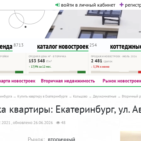
войти в личный кабинет
регистр
о нормальная. Никакого шок-конте
сурсу, как он помогает вам. Удач
ренда
каталог новостроек
коттеджные
8713
254
ТРОЙКИ
СРЕДНЯЯ ЦЕНА М² · ВТОРИЧКА
ПРОДАЖИ НОВОСТРОЕК · ИЮЛЬ 2026
153 548
2 481
₽/м²
сделок
↑ 17,9% за 12 мес.
↓ 5,3% к июню
карта новостроек
Вторичная недвижимость
Рынок новострое
инбурга
Купить квартиру в Екатеринбурге
Кольцово
Двухкомнатные
Вторичный 
 квартиры: Екатеринбург, ул. А
.2021 , обновлено 26.06.2026
48
Рынок:
вторичный