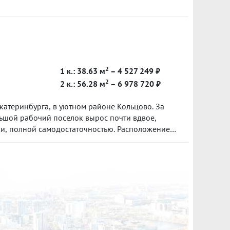
 Во дворе есть свое парковочное место,
к с озером, общественный транспорт,
более 5 лет. Чистая продажа. Только за
к гарантийный сертификат "Защита
2
1 к.: 38.63 м
– 4 527 249 ₽
2
2 к.: 56.28 м
– 6 978 720 ₽
катеринбурга, в уютном районе Кольцово. За
льшой рабочий поселок вырос почти вдвое,
ки, полной самодостаточностью. Расположение
тсутствием заводского смога, шума и выхлопных