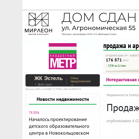
На Метре реклама - тольк
Помогайте независимому ре
продажа и а
СРЕДНЯЯ ЦЕНА М² · НОВОС
176 871
₽/м²
↑ 7,5% за 12 мес.
ЖК Эстель
Спец-
Интерактивная 
предложение
✓ Дом сдан
→
Реклама. ООО «СЗ ИНВЕСТСТРОЙ», ИНН 6678067973
Недвижимость Екатер
Новости недвижимости
Продажа
7.8.2026
Началось проектирование
опубликовано 4.02
детского образовательного
центра в Новокольцовском