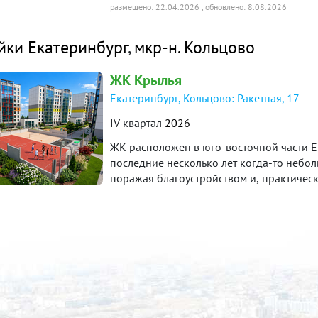
шкафы, диваны. Установлена сейф-дверь.
размещено: 22.04.2026
, обновлено: 8.08.2026
небольшая детская площадка. Рядом пар
продуктовые магазины. В собственнности 
йки Екатеринбург
,
мкр-н. Кольцово
наличный расчет. От агентства в подаро
собственности" ***Гарантийный сертификат «Защита собственности» по данному объекту
ЖК Крылья
в подарок***
Екатеринбург, Кольцово: Ракетная, 17
IV квартал
2026
ЖК расположен в юго-восточной части Е
последние несколько лет когда-то небо
поражая благоустройством и, практичес
выгодно отличается от других районов о
газов.