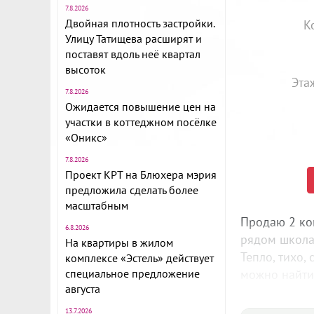
7.8.2026
Двойная плотность застройки.
К
Улицу Татищева расширят и
поставят вдоль неё квартал
высоток
Эта
7.8.2026
Ожидается повышение цен на
участки в коттеджном посёлке
«Оникс»
7.8.2026
Проект КРТ на Блюхера мэрия
предложила сделать более
масштабным
Продаю 2 ком
6.8.2026
рядом школа 
На квартиры в жилом
Тепло, тихо,
комплексе «Эстель» действует
специальное предложение
можно найти 
августа
Записывайте
ID объекта в
13.7.2026