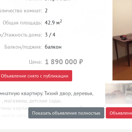
оличество комнат:
2
2
Общая площадь:
42.9 м
ж/Этажность дома:
3 / 4
Балкон/лоджия:
балкон
1 890 000
₽
Цена:
Объявление снято с публикации
натную квартиру. Тихий двор, деревья,
, магазины, детские сады.
 стены кирпич, никто не прописан. Всегда
Показать объявление полностью
Объявлени
место авто.
сь на просмотры
 нашей базе: 10616