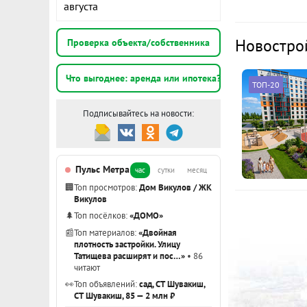
августа
Новостро
Проверка объекта/собственника
Что выгоднее: аренда или ипотека?
ТОП-20
Подписывайтесь на новости:
Пульс Метра
час
сутки
месяц
🏢
Топ просмотров:
Дом Викулов / ЖК
Викулов
🌲
Топ посёлков:
«ДОМО»
📰
Топ материалов:
«Двойная
плотность застройки. Улицу
Татищева расширят и пос…»
• 86
читают
👀
Топ объявлений:
сад, СТ Шувакиш,
СТ Шувакиш, 85 — 2 млн ₽