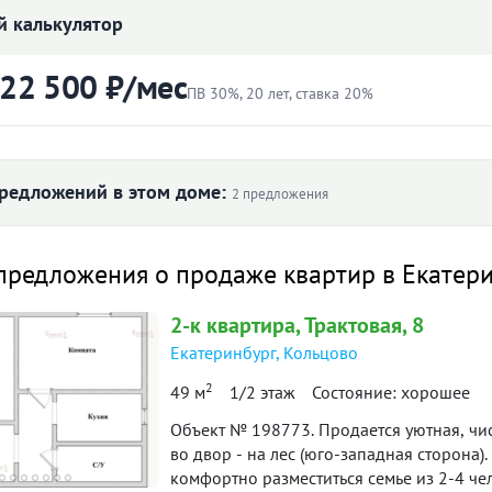
 калькулятор
 22 500 ₽/мес
ПВ 30%, 20 лет, ставка 20%
ртиры
Первоначальный взнос
₽
редложений в этом доме:
2 предложения
Ставка
вартира
Снято с публикации
Срок
предложения о продаже квартир в Екатер
лет
-к квартира · 30.6 м² · 3/4
90 дн.
2-к
квартира
, Трактовая, 8
6 июня 2026
таж
в продаже
Екатеринбург
,
Кольцово
22 500 ₽
й платёж
2
49 м
1/2 этаж
Состояние: хорошее
61 дн.
итетной формуле и является ориентировочным. Точную ставку и условия уточняйте в 
-к квартира · 42 м² · 2/4 этаж
24 июля 2013
Объект № 198773. Продается уютная, чис
в продаже
во двор - на лес (юго-западная сторона
комфортно разместиться семье из 2-4 чел