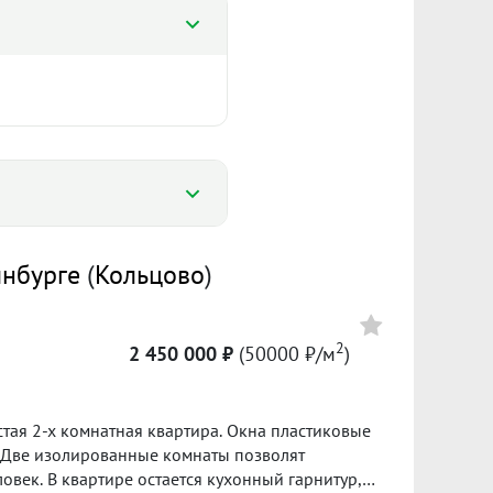
%
Цена
инбурге
(
Кольцово
)
%
2 900 000
2
94800 ₽/м²
2 450 000 ₽
(50000 ₽/м
)
Сумма кредита 1 323 000 ₽
2 650 000
банке.
тая 2-х комнатная квартира. Окна пластиковые
63100 ₽/м²
). Две изолированные комнаты позволят
овек. В квартире остается кухонный гарнитур,