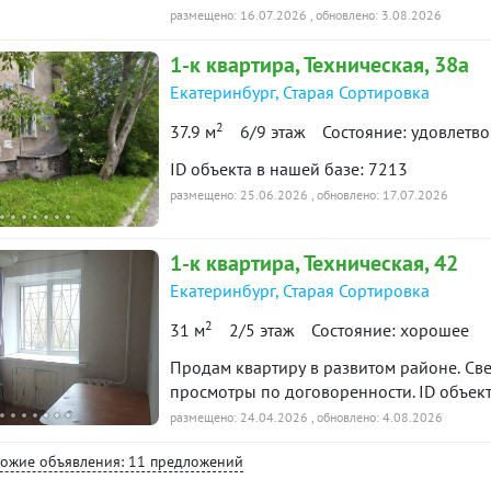
квартире сделан косметический ремонт. 
размещено: 16.07.2026
, обновлено: 3.08.2026
Санузел в плитке, есть стиральная маши
1-к
квартира
, Техническая, 38а
вешалкой. В комнате огромный шкаф-куп
техника остается новым владельцам. До
Екатеринбург
,
Старая Сортировка
близости Таганский ряд, магазины, аптек
2
37.9 м
6/9 этаж
Состояние: удовлетв
Очень много общественного транспорта, 
районы города очень быстрый. Звоните,
ID объекта в нашей базе: 7213
для вас время. ID объекта в нашей баз
размещено: 25.06.2026
, обновлено: 17.07.2026
1-к
квартира
, Техническая, 42
Екатеринбург
,
Старая Сортировка
2
31 м
2/5 этаж
Состояние: хорошее
Продам квартиру в развитом районе. Све
просмотры по договоренности. ID объект
размещено: 24.04.2026
, обновлено: 4.08.2026
хожие объявления: 11 предложений