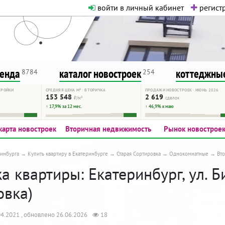
войти в личный кабинет
регистр
о нормальная. Никакого шок-конте
сурсу, как он помогает вам. Удач
ренда
каталог новостроек
коттеджные
8784
254
ТРОЙКИ
СРЕДНЯЯ ЦЕНА М² · ВТОРИЧКА
ПРОДАЖИ НОВОСТРОЕК · ИЮНЬ 2026
153 548
2 619
₽/м²
сделок
↑ 17,9% за 12 мес.
↑ 46,9% к маю
карта новостроек
Вторичная недвижимость
Рынок новострое
инбурга
Купить квартиру в Екатеринбурге
Старая Сортировка
Однокомнатные
Вт
 квартиры: Екатеринбург, ул. Б
овка)
4.2021 , обновлено 26.06.2026
18