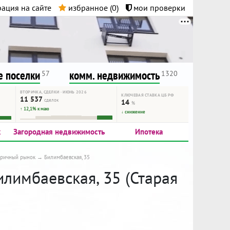
ация на сайте
избранное (
0
)
мои проверки
нта.
и!
 поселки
комм. недвижимость
57
1320
ВТОРИЧКА, СДЕЛКИ · ИЮНЬ 2026
КЛЮЧЕВАЯ СТАВКА ЦБ РФ
11 537
сделок
14
%
↑ 12,1% к маю
↓ снижение
к
Загородная недвижимость
Ипотека
оричный рынок
Билимбаевская, 35
илимбаевская, 35 (Старая