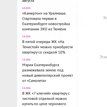
августа
6.8.2026
«Камертон» на Уралмаше.
К
Стартовала первая в
Екатеринбурге новостройка
компании ЭХО из Тюмени
5.8.2026
В пятой очереди ЖК «На
Тенистой» можно приобрести
квартиру со скидкой 10%
Эта
5.8.2026
Мэрия Екатеринбурга
размежевала землю под
новый девелоперский проект
от «Самолета»
5.8.2026
В ЖК «7 ключей» квартиру с
чистовой отделкой можно
купить по цене чернового