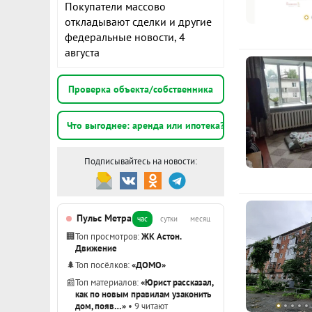
Покупатели массово
откладывают сделки и другие
К
федеральные новости, 4
августа
2
э
Проверка объекта/собственника
2
Что выгоднее: аренда или ипотека?
э
Подписывайтесь на новости:
1
э
Пульс Метра
час
сутки
месяц
Показать вс
🏢
Топ просмотров:
ЖК Астон.
Движение
🌲
Топ посёлков:
«ДОМО»
📰
Топ материалов:
«Юрист рассказал,
как по новым правилам узаконить
дом, появ…»
• 9 читают