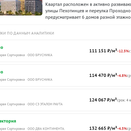
Квартал расположен в активно развиваю
улицы Пехотинцев и переулка Проходной
предусматривает 6 домов разной этажнос
аллеями в окружении зелени. Сама улиц
виде большой торгово-прогулочной зон
ЙКИ ПО ДАННЫМ АНАЛИТИКИ
пространствами, скверами и кафе, местам
по
111 151 ₽/м²
-12.5%
с
тарая Сортировка · ООО БРУСНИКА
по
114 470 ₽/м²
-4.8%
ср
тарая Сортировка · ООО БРУСНИКА
124 067 ₽/м²
срок: 4 
тарая Сортировка · ООО СЗ ЭТАЛОН РАУТА
ектория
132 665 ₽/м²
-4.5%
ср
тарая Сортировка · ООО ДВА КОНТИНЕНТА.