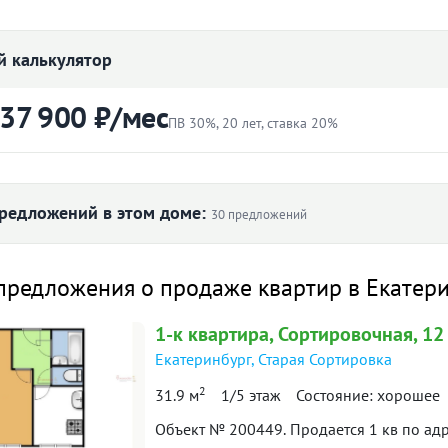
Объявление снято с публикации
 калькулятор
овременная однокомнатная квартира. Дом
 37 900 ₽/мес
стройки, просторная кухня-гостиная,
ПВ 30%, 20 лет, ставка 20%
ната, ниша под гардеробную, лоджия,
или в 2021 году. В квартире остается
ртиры
Первоначальный взнос
рнитур.
₽
редложений в этом доме:
30 предложений
ытый двор. Видеонаблюдение в подъезде,
ерритории двора. Квартира без
Ставка
 ₽/м² по дому
, один собственник, документы готовы к
предложения о продаже квартир в Екатер
лет
 нашей базе: 7287
1-к
квартира
, Сортировочная, 12
10
105 590
Екатеринбург
,
Старая Сортировка
37 900 ₽
й платёж
93 517
90 909
2
31.9 м
1/5 этаж
Состояние: хорошее
691
итетной формуле и является ориентировочным. Точную ставку и условия уточняйте в 
Объект № 200449. Продается 1 кв по адр
л. 2022
I пол. 2023
II пол. 2023
II пол. 2024
I по