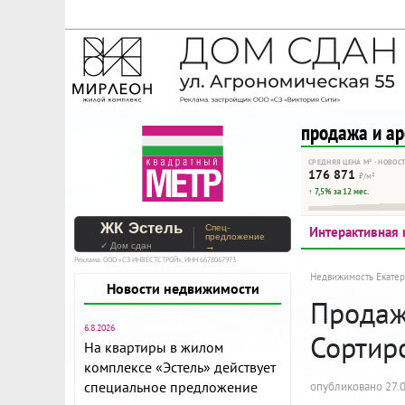
На Метре реклама - тольк
Помогайте независимому ре
продажа и а
СРЕДНЯЯ ЦЕНА М² · НОВОС
176 871
₽/м²
↑ 7,5% за 12 мес.
ЖК Эстель
Спец-
Интерактивная 
предложение
✓ Дом сдан
→
Реклама. ООО «СЗ ИНВЕСТСТРОЙ», ИНН 6678067973
Недвижимость Екатер
Новости недвижимости
Продажа
6.8.2026
Сортир
На квартиры в жилом
комплексе «Эстель» действует
специальное предложение
опубликовано 27.0