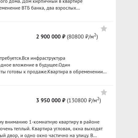
ого дома. Дом кирпичный в квартире
ременение ВТБ банка, два взрослых
транспорта в шаговой доступности,
Цена
твенности» по данному объекту в подарок***
5 300 000
2
2 900 000 ₽
(80800 ₽/м
)
102500 ₽/м²
8 000 000
 требуется.Вся инфраструктура
119400 ₽/м²
одное вложение в будущее.Один
ты готовы к продаже.Квартира в обременении
5 900 000
122400 ₽/м²
2
3 950 000 ₽
(130800 ₽/м
)
у вниманию 1-комнатную квартиру в районе
очень теплый. Квартира угловая, окна выходят
ный двор, и одно окно частично на улицу. В