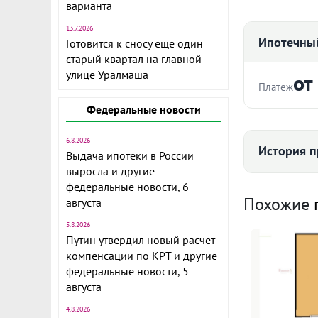
варианта
13.7.2026
Ипотечный
Готовится к сносу ещё один
старый квартал на главной
Продается с
улице Уралмаша
от
2009 года по
Платёж
большая ком
Федеральные новости
ремонт обнов
Стоимость ква
кухонный га
6.8.2026
История п
Выдача ипотеки в России
Уютный закр
выросла и другие
лифте и на т
Срок
федеральные новости, 6
Средняя цена
обременений
Похожие
августа
сделке.
5.8.2026
ID объекта в
Путин утвердил новый расчет
компенсации по КРТ и другие
Ежемесячны
федеральные новости, 5
82 
августа
Расчёт по анну
4.8.2026
I по