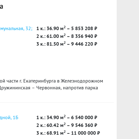
а
2
ммунальная, 32;
1 к.: 36.90 м
– 5 853 208 ₽
2
2 к.: 61.00 м
– 8 356 940 ₽
2
3 к.: 81.50 м
– 9 446 220 ₽
й части г. Екатеринбурга в Железнодорожном
 Дружининская – Червонная, напротив парка
2
дной, 1Б
1 к.: 34.90 м
– 6 540 000 ₽
2
2 к.: 60.42 м
– 9 546 360 ₽
2
3 к.: 68.91 м
– 11 000 000 ₽