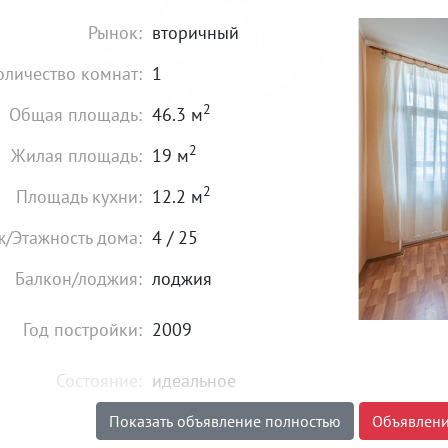
Рынок:
вторичный
оличество комнат:
1
2
Общая площадь:
46.3 м
2
Жилая площадь:
19 м
2
Площадь кухни:
12.2 м
ж/Этажность дома:
4 / 25
Балкон/лоджия:
лоджия
Год постройки:
2009
Состояние:
идеальное
Показать объявление полностью
Объявлени
3 190 000
₽
Цена: