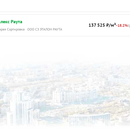
лекс Раута
137 525 ₽/м²
-18.2%
с
тарая Сортировка · ООО СЗ ЭТАЛОН РАУТА