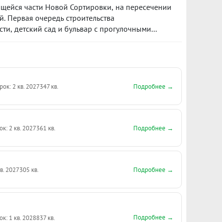
щейся части Новой Сортировки, на пересечении
. Первая очередь строительства
ти, детский сад и бульвар с прогулочными
а Пехотинцев получит логичное продолжение в
ы с актуальными общественными
и для отдыха и детских игр.
Подробнее →
рок: 2 кв. 2027
347 кв.
Подробнее →
ок: 2 кв. 2027
361 кв.
Подробнее →
кв. 2027
305 кв.
Подробнее →
ок: 1 кв. 2028
837 кв.