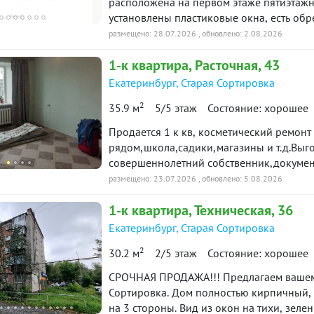
расположена на первом этаже пятиэтажн
установлены пластиковые окна, есть об
вартира
собственника. Остановка общественного 
Снято с публикации
Срок
размещено: 28.07.2026
, обновлено: 2.08.2026
***Гарантийный сертификат «Защита собс
1-к
квартира
, Расточная, 43
-к квартира · 51.7 м² · 10/26
90 дн.
22 июня 2026
Екатеринбург
,
Старая Сортировка
таж
в продаже
2
35.9 м
5/5 этаж
Состояние: хорошее
-к квартира · 67 м² · 5/25
90 дн.
Продается 1 к кв, косметический ремонт
2 июля 2026
таж
в продаже
рядом,школа,садики,магазины и т.д.Выг
совершеннолетний собственник,докумен
Росбанка. ID объекта в нашей базе: 7572
размещено: 23.07.2026
, обновлено: 5.08.2026
-к квартира · 48.2 м² · 19/25
90 дн.
17 июня 2025
таж
в продаже
1-к
квартира
, Техническая, 36
Екатеринбург
,
Старая Сортировка
ю историю: 30 предложений →
2
30.2 м
2/5 этаж
Состояние: хорошее
СРОЧНАЯ ПРОДАЖА!!! Предлагаем вашем
Сортировка. Дом полностью кирпичный, 
на 3 стороны. Вид из окон на тихи, зеле