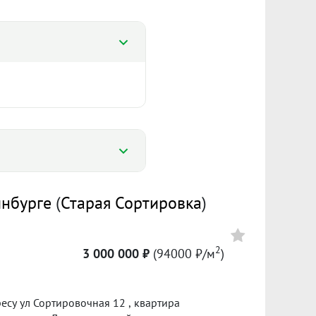
%
инбурге
(
Старая Сортировка
)
%
110 959 ₽/м²
6 732
2
3 000 000 ₽
(94000 ₽/м
)
Сумма кредита 2 233 000 ₽
банке.
есу ул Сортировочная 12 , квартира
л. 2025
I пол. 2026