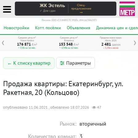
ЖК Эстель
Спец-
предложение
→
✓ Дом сдан
Реклама. ООО «СЗ ИНВЕСТСТРОЙ», ИНН 6678067973
Новостройки
Котт. посёлки
Объявления
Динамика цен и сдел
Средняя цена м²
Средняя цена м²
Продажи новостроек
Новостройки
Вторичка
Июль 2026
❮
❯
176 871
153 548
2 481
₽/м²
₽/м²
сделок
↑ 7,5% за 12 мес.
↑ 17,9% за 12 мес.
↓ 5,3% к июню
Параметры
← К списку квартир
Продажа квартиры: Екатеринбург, ул.
Ракетная, 20 (Кольцово)
опубликовано 11.06.2021 , обновлено 18.07.2026
47
Рынок:
вторичный
Количество комнат:
3