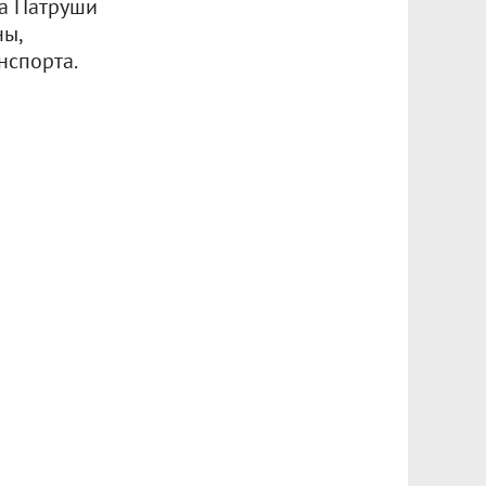
ла Патруши
ны,
нспорта.