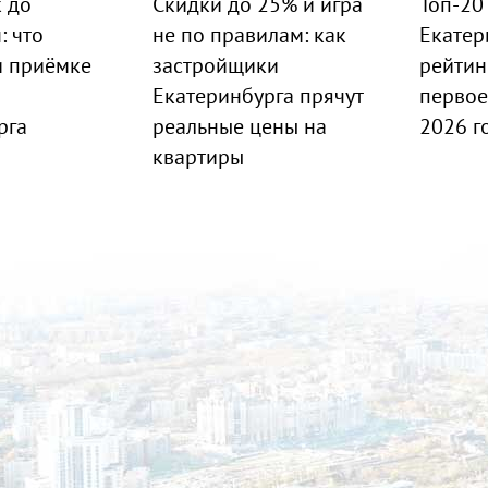
к до
Скидки до 25% и игра
Топ-20
: что
не по правилам: как
Екатер
и приёмке
застройщики
рейтин
Екатеринбурга прячут
первое
рга
реальные цены на
2026 г
квартиры