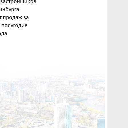
 застройщиков
инбурга:
г продаж за
 полугодие
ода