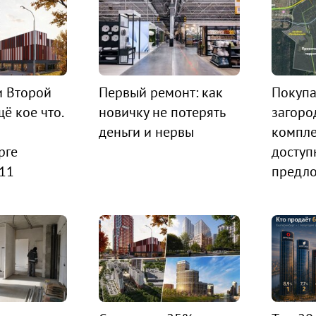
и Второй
Первый ремонт: как
Покупа
ё кое что.
новичку не потерять
загоро
деньги и нервы
компле
рге
доступ
 11
предл