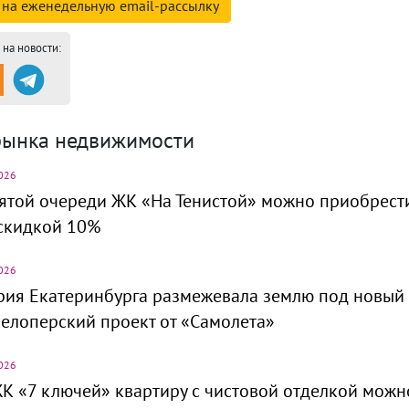
 на
еженедельную email-
рассылку
на новости:
рынка недвижимости
026
ятой очереди ЖК «На Тенистой» можно приобрест
скидкой 10%
026
рия Екатеринбурга размежевала землю под новый
елоперский проект от «Самолета»
026
К «7 ключей» квартиру с чистовой отделкой можн