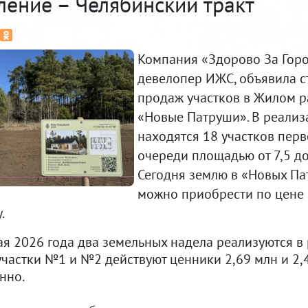
ление – Челябинский тракт
Компания «Здорово За Гор
девелопер ИЖС, объявила с
продаж участков в Жилом 
«Новые Патруши». В реализ
находятся 18 участков пер
очереди площадью от 7,5 до 
Сегодня землю в «Новых П
можно приобрести по цене о
.
ая 2026 года два земельных надела реализуются в
участки №1 и №2 действуют ценники 2,69 млн и 2,4
нно.