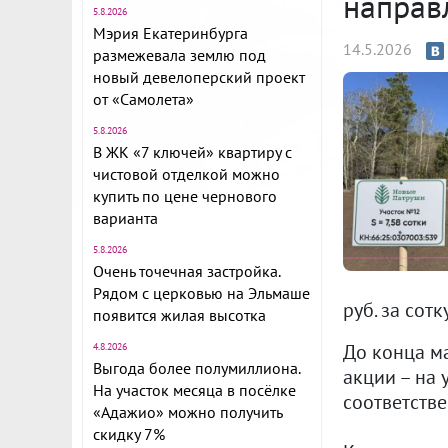
направ
5.8.2026
Мэрия Екатеринбурга
14.5.2026
размежевала землю под
новый девелоперский проект
от «Самолета»
5.8.2026
В ЖК «7 ключей» квартиру с
чистовой отделкой можно
купить по цене чернового
варианта
5.8.2026
Очень точечная застройка.
Рядом с церковью на Эльмаше
руб. за сотку
появится жилая высотка
До конца м
4.8.2026
Выгода более полумиллиона.
акции – на 
На участок месяца в посёлке
соответстве
«Адажио» можно получить
скидку 7%