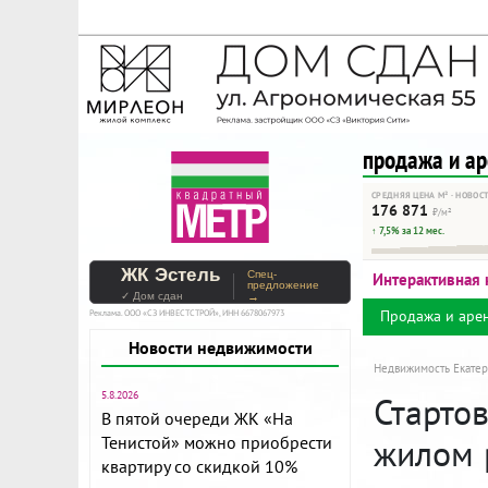
На Метре реклама - тольк
Помогайте независимому ре
продажа и а
СРЕДНЯЯ ЦЕНА М² · НОВОС
176 871
₽/м²
↑ 7,5% за 12 мес.
ЖК Эстель
Спец-
Интерактивная 
предложение
✓ Дом сдан
→
Продажа и аре
Реклама. ООО «СЗ ИНВЕСТСТРОЙ», ИНН 6678067973
Новости недвижимости
Недвижимость Екатер
5.8.2026
Старто
В пятой очереди ЖК «На
жилом 
Тенистой» можно приобрести
квартиру со скидкой 10%