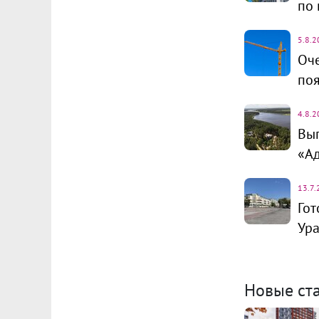
по 
5.8.2
Оче
поя
4.8.2
Выг
«Ад
13.7.
Гот
Ур
Новые ст