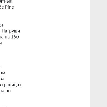
иятный
бе Pine
от
е Патруши
та на 150
и
с
вом
ва
в границах
на по