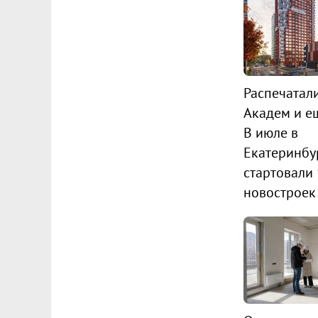
Распечатал
Академ и ещ
В июле в
Екатеринбу
стартовали
новостроек