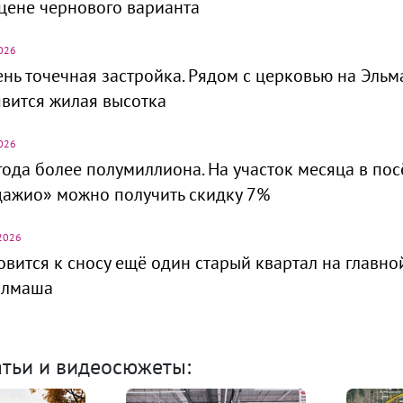
цене чернового варианта
026
нь точечная застройка. Рядом с церковью на Эль
вится жилая высотка
026
ода более полумиллиона. На участок месяца в пос
ажио» можно получить скидку 7%
2026
овится к сносу ещё один старый квартал на главно
алмаша
атьи и видеосюжеты: