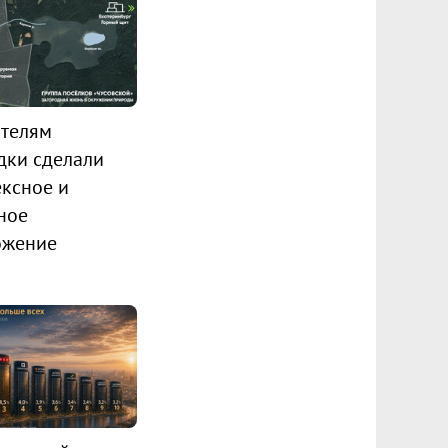
телям
дки сделали
ксное и
ное
ожение