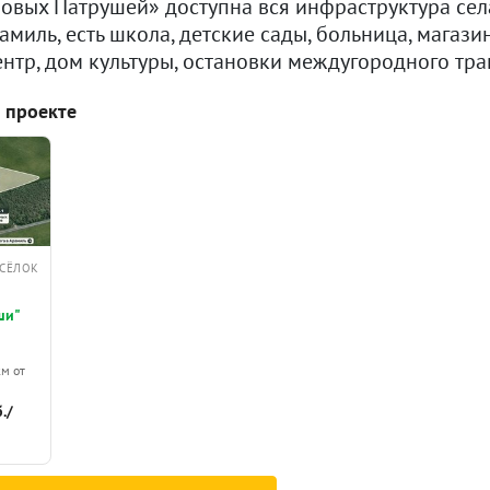
овых Патрушей» доступна вся инфраструктура се
амиль, есть школа, детские сады, больница, магази
нтр, дом культуры, остановки междугородного тра
 проекте
СЁЛОК
ши"
км от
./