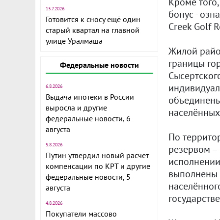
Кроме того,
13.7.2026
бонус - озн
Готовится к сносу ещё один
Creek Golf R
старый квартал на главной
улице Уралмаша
Жилой райо
границы гор
Федеральные новости
Сысертского
индивидуаль
6.8.2026
Выдача ипотеки в России
объединены
выросла и другие
населённых
федеральные новости, 6
августа
По террито
5.8.2026
резервом – 
Путин утвердил новый расчет
исполнении
компенсации по КРТ и другие
выполнены в
федеральные новости, 5
населённог
августа
государств
4.8.2026
Покупатели массово