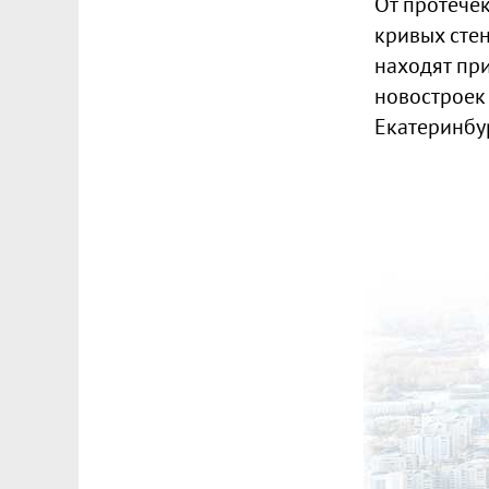
От протече
кривых стен
находят пр
новостроек
Екатеринбу