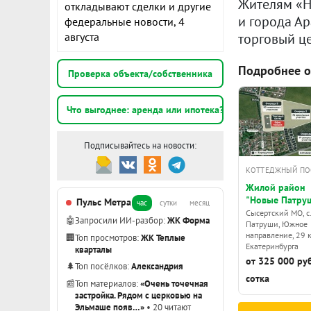
Жителям «Н
откладывают сделки и другие
и города Ар
федеральные новости, 4
торговый це
августа
Подробнее о
Проверка объекта/собственника
Что выгоднее: аренда или ипотека?
Подписывайтесь на новости:
КОТТЕДЖНЫЙ ПО
Жилой район
"Новые Патру
Пульс Метра
час
сутки
месяц
Сысертский МО, с.
🤖
Запросили ИИ-разбор:
ЖК Форма
Патруши, Южное
направление, 29 
🏢
Топ просмотров:
ЖК Теплые
Екатеринбурга
кварталы
от 325 000 руб
🌲
Топ посёлков:
Александрия
сотка
📰
Топ материалов:
«Очень точечная
застройка. Рядом с церковью на
Эльмаше появ…»
• 20 читают