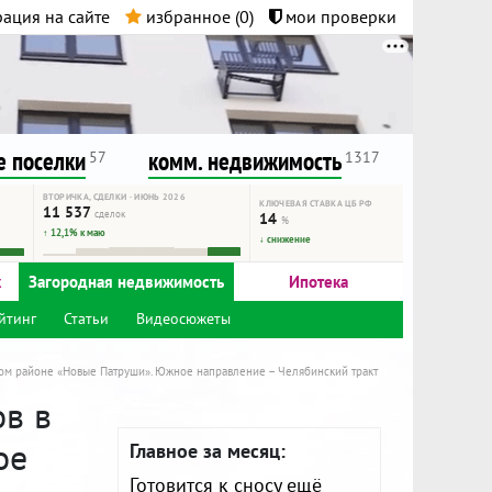
ация на сайте
избранное (
0
)
мои проверки
нта.
и!
 поселки
комм. недвижимость
57
1317
ВТОРИЧКА, СДЕЛКИ · ИЮНЬ 2026
КЛЮЧЕВАЯ СТАВКА ЦБ РФ
11 537
сделок
14
%
↑ 12,1% к маю
↓ снижение
к
Загородная недвижимость
Ипотека
йтинг
Статьи
Видеосюжеты
лом районе «Новые Патруши». Южное направление – Челябинский тракт
ов в
ое
Главное за месяц:
Готовится к сносу ещё