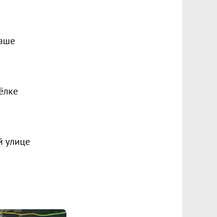
маше
ёлке
й улице