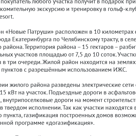
 покупатель любого участка получит в подарок пр
акомительную экскурсию и тренировку в гольф-клу
esort.
н «Новые Патруши» расположен в 10 километрах 
ода Екатеринбурга по Челябинскому тракту, в сел
 района. Территория района – 15 гектаров – разби
ных участков площадью от 7,5 до 10 соток. Участк
 в три очереди. Жилой район находится на землях
 пунктов с разрешённым использованием ИЖС.
рии жилого района разведены электрические сети 
15 кВт на участок. Подъездные дороги в асфальто
, внутрипоселковые дороги на момент строительст
 твердом исполнении. Так как участки находятся 
о пункта, газификация построенных домов возмож
енной программе «догазификация».