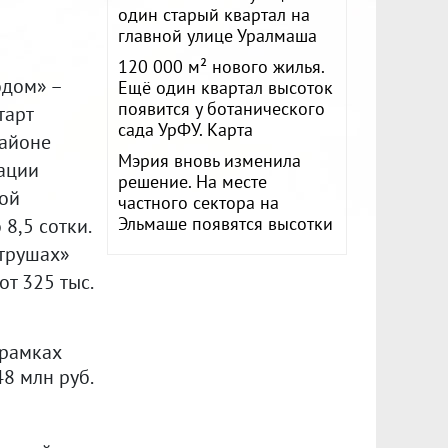
один старый квартал на
главной улице Уралмаша
120 000 м² нового жилья.
одом» –
Ещё один квартал высоток
появится у ботанического
тарт
сада УрФУ. Карта
районе
Мэрия вновь изменила
ации
решение. На месте
вой
частного сектора на
Эльмаше появятся высотки
8,5 сотки.
атрушах»
т 325 тыс.
 рамках
8 млн руб.