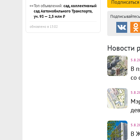
Подписаться
👀
Топ объявлений:
сад, коллективный
сад Автомобильного Транспорта,
Подписывайтесь 
уч. 93 — 2,5 млн ₽
обновлено в 13:02
Новости 
5.8.2
В п
со 
5.8.2
Мэ
дев
5.8.2
В Ж