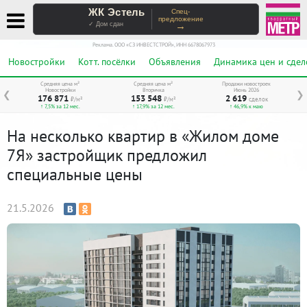
ЖК Эстель
Спец-
предложение
→
✓ Дом сдан
Реклама. ООО «СЗ ИНВЕСТСТРОЙ», ИНН 6678067973
Новостройки
Котт. посёлки
Объявления
Динамика цен и сдел
Средняя цена м²
Средняя цена м²
Продажи новостроек
Новостройки
Вторичка
Июнь 2026
❮
❯
176 871
153 548
2 619
₽/м²
₽/м²
сделок
↑ 7,5% за 12 мес.
↑ 17,9% за 12 мес.
↑ 46,9% к маю
На несколько квартир в «Жилом доме
7Я» застройщик предложил
специальные цены
21.5.2026