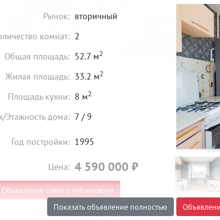
Рынок:
вторичный
оличество комнат:
2
2
Общая площадь:
52.7 м
2
Жилая площадь:
33.2 м
2
Площадь кухни:
8 м
ж/Этажность дома:
7 / 9
Год постройки:
1995
4 590 000
₽
Цена:
Объявление снято с публикации
Показать объявление полностью
Объявлени
Ипотека:
Не подходит