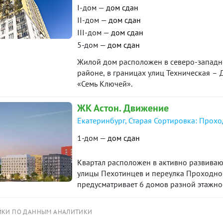
I-дом —
дом сдан
II-дом —
дом сдан
III-дом —
дом сдан
5-дом —
дом сдан
Жилой дом расположен в северо-западно
районе, в границах улиц Техническая –
«Семь Ключей».
ЖК Астон. Движение
Екатеринбург, Старая Сортировка: Прохо
1-дом —
дом сдан
Квартал расположен в активно развиваю
улицы Пехотинцев и переулка Проходной
предусматривает 6 домов разной этажнос
аллеями в окружении зелени. Сама улиц
виде большой торгово-прогулочной зон
ЙКИ ПО ДАННЫМ АНАЛИТИКИ
пространствами, скверами и кафе, местам