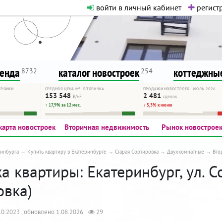
войти в личный кабинет
регистр
о нормальная. Никакого шок-конте
сурсу, как он помогает вам. Удач
ренда
каталог новостроек
коттеджные
8732
254
ТРОЙКИ
СРЕДНЯЯ ЦЕНА М² · ВТОРИЧКА
ПРОДАЖИ НОВОСТРОЕК · ИЮЛЬ 2026
153 548
2 481
₽/м²
сделок
↑ 17,9% за 12 мес.
↓ 5,3% к июню
карта новостроек
Вторичная недвижимость
Рынок новострое
инбурга
Купить квартиру в Екатеринбурге
Старая Сортировка
Двухкомнатные
Вто
 квартиры: Екатеринбург, ул. С
овка)
0.2023 , обновлено 1.08.2026
29