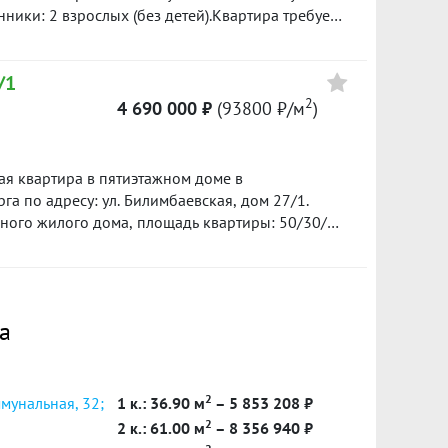
нники: 2 взрослых (без детей).Квартира требует
 ремонт на свой вкус. Инфраструктура развита:
уждаема. Реальным покупателям — реальный
/1
в нашей базе: 7454
2
4 690 000 ₽
(93800 ₽/м
)
ая квартира в пятиэтажном доме в
а по адресу: ул. Билимбаевская, дом 27/1.
жного жилого дома, площадь квартиры: 50/30/8
. Через дорогу во дворе расположена школа
щенностью от шума транспорта. Район с
а
шеходной доступности располагаются остановки
отовы. 1 собственник. Возможна продажа по
ием Материнского капитала. Показ по
2
ммунальная, 32;
1 к.: 36.90 м
– 5 853 208 ₽
 Ваших звонков.
2
2 к.: 61.00 м
– 8 356 940 ₽