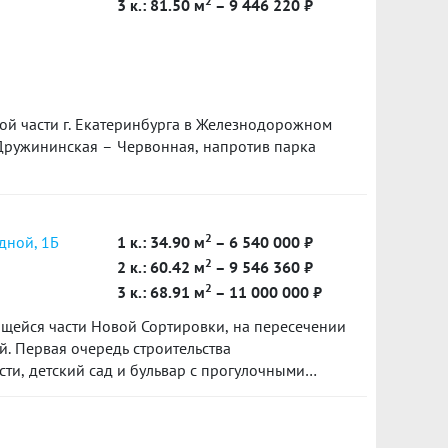
2
3 к.: 81.50 м
– 9 446 220 ₽
й части г. Екатеринбурга в Железнодорожном
 Дружининская – Червонная, напротив парка
2
дной, 1Б
1 к.: 34.90 м
– 6 540 000 ₽
2
2 к.: 60.42 м
– 9 546 360 ₽
2
3 к.: 68.91 м
– 11 000 000 ₽
щейся части Новой Сортировки, на пересечении
. Первая очередь строительства
ти, детский сад и бульвар с прогулочными
а Пехотинцев получит логичное продолжение в
ы с актуальными общественными
и для отдыха и детских игр.