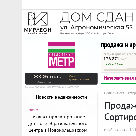
На Метре реклама - тольк
Помогайте независимому ре
продажа и а
СРЕДНЯЯ ЦЕНА М² · НОВОС
176 871
₽/м²
↑ 7,5% за 12 мес.
ЖК Эстель
Спец-
Интерактивная 
предложение
✓ Дом сдан
→
Реклама. ООО «СЗ ИНВЕСТСТРОЙ», ИНН 6678067973
Недвижимость Екатер
Новости недвижимости
Продажа
7.8.2026
Сортир
Началось проектирование
детского образовательного
центра в Новокольцовском
опубликовано 16.1