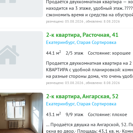
Продаётся двухкомнатная квартира — хо
находится на 3 этаже, удобный этаж. ???
сэкономить время и средства на обустро
сделке — процесс пройдёт оперативно. 
размещено: 05.08.2026
, обновлено: 8.08.2026
всё необходимое в шаговой доступности: рядом несколько школ — в частности, школа
2-к
квартира
, Расточная, 41
134 и школа № 83; детские сады — удобн
— для повседневных покупок; аптеки — в
Екатеринбург
,
Старая Сортировка
общественного транспорта — легко добр
2
44.1 м
2/5 этаж
Состояние: хорошее
медицинские центры — для заботы о здо
приятные локации для отдыха с семьёй. ???? Во дворе есть места для парковки
Продается двухкомнатная квартира на 2 
автомобиля. Квартира подойдёт тем, кто
КВАРТИРА с удобной планировкой: комн
пространства: здесь можно реализовать 
на разные стороны дома, что очень удоб
или пишите — с радостью отвечу на все 
Установлены приборы учета ХВС, ГВС, эл
размещено: 03.08.2026
, обновлено: 8.08.2026
базе: 7731
Звукоизоляция хорошая. На этаже мало квартир. РАЙОН: Желе
2-к
квартира
, Ангарская, 52
Сортировка. До центра легко добраться 
ЕКАД и Серовский тракт. Район развит –
Екатеринбург
,
Старая Сортировка
много магазинов, три детских сада и школа, магазины, кафе. Район спокойный, з
2
43.1 м
9/9 этаж
Состояние: плохое
ЮРИДИЧЕСКАЯ ЧИСТОТА: Обременений нет
10648
... Продаётся двушка на Ангарской, 52. 
окна во двор.· Площадь: 43,1 кв. м.· Комн