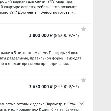
роший вариант для семьи! ???? Квартира
? В квартире остаётся мебель — это позволит
йство. ???? Документы полностью готовы к
???? Район со сложившейся инфраструктурой —
 №
о для семей с детьми; магазины и супермаркеты
сё нужное всегда под рукой; остановки
2
3 800 000 ₽
(86200 ₽/м
)
аться в любую часть города; поликлиники и
ровье; зелёные зоны и места для прогулок —
этаже в 5-ти этажном доме. Площадь 44 кв.м.
 хочет вложить силы в создание своего
аты раздельные, правильной формы, выходят
собственные идеи по обустройству. ???? Звоните
но в жаркое время для проветривания.
вопросы и организую показ! ID объекта в нашей
ектроэнергии. ДОМ: панельный, очень теплый.
знодорожный,
на машине за 15-20 минут. Удобный выезд на
 очень хорошая инфраструктура. Рядом с домом
2
3 650 000 ₽
(84700 ₽/м
)
еленый.
. Документы готовы. ID объекта в нашей базе:
Полностью готовы к сделке.Параметры:· Этаж: 9/9,
аты: изолированные.· Кухня: 6 кв. м.· Санузел: