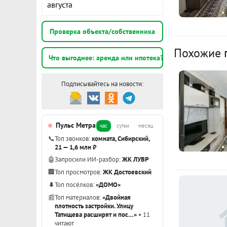
августа
В непосредс
К
общественног
Проверка объекта/собственника
собственным
Похожие
территории 
3
Что выгоднее: аренда или ипотека?
расположена
Проживание 
Подписывайтесь на новости:
3
19.12.2023 !
э
Квартира вы
обмена.
Пульс Метра
час
сутки
месяц
3
Обременений
📞
Топ звонков:
комната, Сибирский,
э
21 — 1,6 млн ₽
Получить до
🤖
Запросили ИИ-разбор:
ЖК ЛУВР
записаться 
Показать вс
🏢
Топ просмотров:
ЖК Достоевский
пятницу с 10
🌲
Топ посёлков:
«ДОМО»
полный паке
📰
Топ материалов:
«Двойная
плотность застройки. Улицу
Татищева расширят и пос…»
• 11
читают