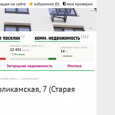
ация на сайте
избранное (
0
)
мои проверки
нта.
и!
 поселки
комм. недвижимость
57
1312
ВТОРИЧКА, СДЕЛКИ · ИЮЛЬ 2026
КЛЮЧЕВАЯ СТАВКА ЦБ РФ
12 431
сделок
14
%
↑ 7,7% к июню
↓ снижение
к
Загородная недвижимость
Ипотека
ричный рынок
Соликамская, 7
оликамская, 7 (Старая