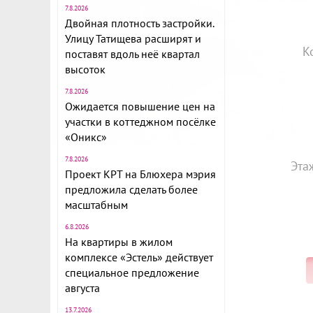
7.8.2026
Двойная плотность застройки.
Улицу Татищева расширят и
К
поставят вдоль неё квартал
высоток
7.8.2026
Ожидается повышение цен на
участки в коттеджном посёлке
«Оникс»
7.8.2026
Эта
Проект КРТ на Блюхера мэрия
предложила сделать более
масштабным
6.8.2026
На квартиры в жилом
комплексе «Эстель» действует
специальное предложение
августа
13.7.2026