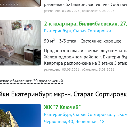
раздельный.· Балкон: застеклён.· Собстве
ремонта — отличная возможность сделать
размещено: 03.08.2026
, обновлено: 3.08.2026
школы, сады, магазины рядом.Цена обс
2-к
квартира
, Билимбаевская, 27
торг. Звоните, договоримся! ID объекта 
Екатеринбург
,
Старая Сортировка
2
50 м
3/5 этаж
Состояние: хорошее
Продается теплая и светлая двухкомнатн
Железнодорожном районе г. Екатеринбург
Квартира расположена на 3 этаже 5 эта
кв.м.. Санузел раздельный, балкон, входная сейф-дверь. Окна на разные стороны. Во
размещено: 05.05.2026
, обновлено: 5.08.2026
дворе зелень, организованная парковка
хожие объявления: 20 предложений
122. В то же время, расположившись в глубине тихого квартала в отдалении от проезжей
части, дом обеспечен естественной защи
йки Екатеринбург
,
мкр-н. Старая Сортировк
развитой инфраструктурой: рядом детские сады, школы, остановки общественного
транспорта, магазины, парки, ТРЦ. В пе
ЖК "7 Ключей"
общественного транспорта. Документы г
Ипотечной программе или с использован
Екатеринбург, Старая Сортировка: ул. Ко
предварительной договоренности. Ждем
Червонная, 40; Червонная, 18