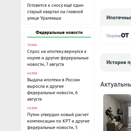
Готовится к сносу ещё один
Проживание 
старый квартал на главной
Ипотечный
улице Уралмаша
19.12.2023 .
В продаже с
от
Федеральные новости
квартира.
Платёж
В квартире 
7.8.2026
остается вс
Стоимость ква
Спрос на ипотеку вернулся к
и смесителем
норме и другие федеральные
История п
сантехничес
новости, 7 августа
исправными 
6.8.2026
Срок
санузлах; с
Выдача ипотеки в России
Средняя цена
Актуальн
прибором уче
выросла и другие
выключателя
федеральные новости, 6
августа
дверью и ме
дверными, о
5.8.2026
Ежемесячны
Развитая ин
Путин утвердил новый расчет
59 
Расчёт по анну
компенсации по КРТ и другие
доступности
федеральные новости, 5
комфортного
I по