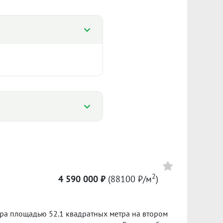
%
%
88 694 ₽/м²
2
4 590 000 ₽
(88100 ₽/м
)
Сумма кредита 3 213 000 ₽
7 131
банке.
ра площадью 52.1 квадратных метра на втором
ол. 2021
II пол. 2023