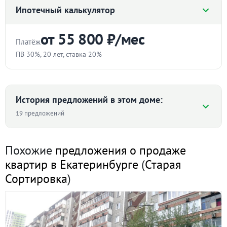
Ипотечный калькулятор
от 55 800 ₽/мес
Платёж
ПВ 30%, 20 лет, ставка 20%
Стоимость квартиры
₽
История предложений в этом доме:
19 предложений
Первоначальный взнос
Средняя цена ₽/м² по дому
%
Похожие
предложения о продаже
квартир в Екатеринбурге
(
Старая
Срок
92 692
Сортировка
)
82 024 ₽/м²
лет
75 309
68 925
64 648
61 415
Ставка