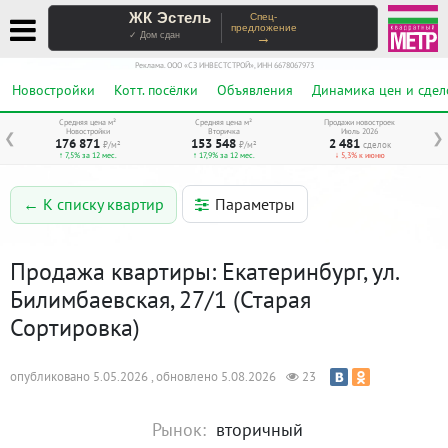
ЖК Эстель
Спец-
предложение
→
✓ Дом сдан
Реклама. ООО «СЗ ИНВЕСТСТРОЙ», ИНН 6678067973
Новостройки
Котт. посёлки
Объявления
Динамика цен и сдел
Средняя цена м²
Средняя цена м²
Продажи новостроек
Новостройки
Вторичка
Июль 2026
❮
❯
176 871
153 548
2 481
₽/м²
₽/м²
сделок
↑ 7,5% за 12 мес.
↑ 17,9% за 12 мес.
↓ 5,3% к июню
Параметры
← К списку квартир
Продажа квартиры: Екатеринбург, ул.
Билимбаевская, 27/1 (Старая
Сортировка)
опубликовано 5.05.2026 , обновлено 5.08.2026
23
Рынок:
вторичный