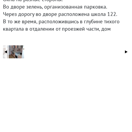
Во дворе зелень, организованная парковка.
Через дорогу во дворе расположена школа 122.
В то же время, расположившись в глубине тихого
квартала в отдалении от проезжей части, дом
обеспечен естественной защищенностью от шума
транспорта.
Район с развитой инфраструктурой: рядом детские
сады, школы, остановки общественного транспорта,
магазины, парки, ТРЦ.
В пешеходной доступности располагаются
остановки общественного транспорта.
Документы готовы. 1 собственник.
Возможна продажа по Ипотечной программе или с
использованием Материнского капитала.
Показ по предварительной договоренности.
Ждем Ваших звонков.