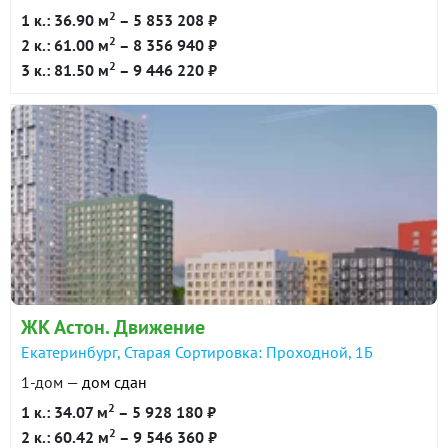
2
1 к.: 36.90 м
– 5 853 208 ₽
2
2 к.: 61.00 м
– 8 356 940 ₽
2
3 к.: 81.50 м
– 9 446 220 ₽
ЖК Астон. Движение
Екатеринбург, Старая Сортировка: Проходной, 1Б
1-дом —
дом сдан
2
1 к.: 34.07 м
– 5 928 180 ₽
2
2 к.: 60.42 м
– 9 546 360 ₽