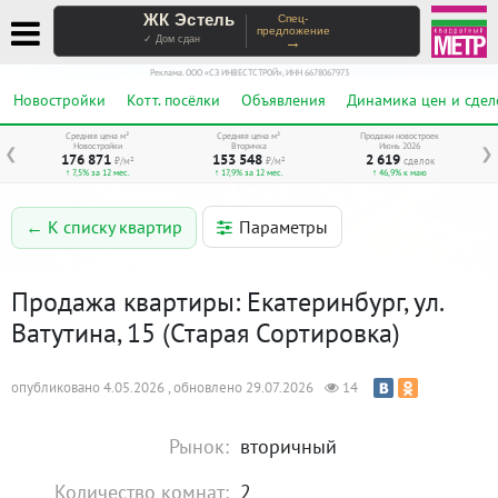
ЖК Эстель
Спец-
предложение
→
✓ Дом сдан
Реклама. ООО «СЗ ИНВЕСТСТРОЙ», ИНН 6678067973
Новостройки
Котт. посёлки
Объявления
Динамика цен и сдел
Средняя цена м²
Средняя цена м²
Продажи новостроек
Новостройки
Вторичка
Июнь 2026
❮
❯
176 871
153 548
2 619
₽/м²
₽/м²
сделок
↑ 7,5% за 12 мес.
↑ 17,9% за 12 мес.
↑ 46,9% к маю
Параметры
← К списку квартир
Продажа квартиры: Екатеринбург, ул.
Ватутина, 15 (Старая Сортировка)
опубликовано 4.05.2026 , обновлено 29.07.2026
14
Рынок:
вторичный
Количество комнат:
2