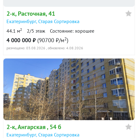
Показать всю историю: 16 предложений →
2-к
, Расточная, 41
Екатеринбург
,
Старая Сортировка
2
44.1 м
2/5 этаж
Состояние: хорошее
2
4 000 000 ₽
(90700 ₽/м
)
размещено: 03.08.2026
, обновлено: 4.08.2026
2-к
, Ангарская , 54 б
Екатеринбург
,
Старая Сортировка