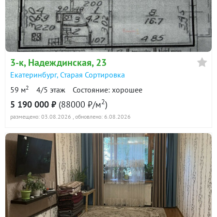
в продаже
103600 ₽/м²
Показать всю историю: 15 предложений →
3-к
, Надеждинская, 23
Екатеринбург
,
Старая Сортировка
2
59 м
4/5 этаж
Состояние: хорошее
2
5 190 000 ₽
(88000 ₽/м
)
размещено: 03.08.2026
, обновлено: 6.08.2026