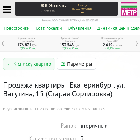
ЖК Эстель
Спец-
предложение
→
✓ Дом сдан
Реклама. ООО «СЗ ИНВЕСТСТРОЙ», ИНН 6678067973
Новостройки
Котт. посёлки
Объявления
Динамика цен и сдел
Средняя цена м²
Средняя цена м²
Продажи новостроек
Новостройки
Вторичка
Июнь 2026
❮
❯
176 871
153 548
2 619
₽/м²
₽/м²
сделок
↑ 7,5% за 12 мес.
↑ 17,9% за 12 мес.
↑ 46,9% к маю
Параметры
← К списку квартир
Продажа квартиры: Екатеринбург, ул.
Ватутина, 15 (Старая Сортировка)
опубликовано 16.11.2019 , обновлено 27.07.2026
173
Рынок:
вторичный
Количество комнат:
3