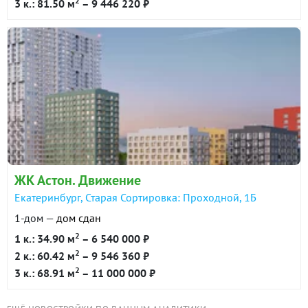
2
3 к.: 81.50 м
– 9 446 220 ₽
ЖК Астон. Движение
Екатеринбург, Старая Сортировка: Проходной, 1Б
1-дом —
дом сдан
2
1 к.: 34.90 м
– 6 540 000 ₽
2
2 к.: 60.42 м
– 9 546 360 ₽
2
3 к.: 68.91 м
– 11 000 000 ₽