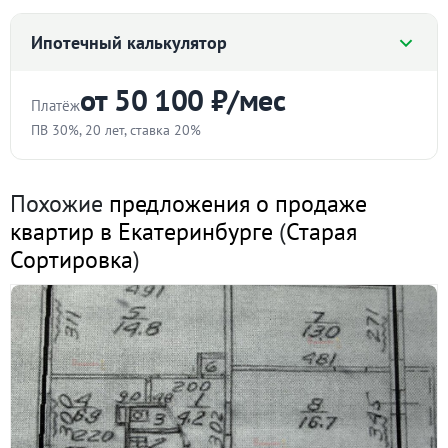
Ипотечный калькулятор
от 50 100 ₽/мес
Платёж
ПВ 30%, 20 лет, ставка 20%
Стоимость квартиры
Похожие
предложения о продаже
₽
квартир в Екатеринбурге
(
Старая
Сортировка
)
Первоначальный взнос
%
Срок
лет