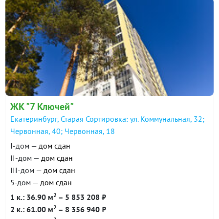
ЖК "7 Ключей"
Екатеринбург, Старая Сортировка: ул. Коммунальная, 32;
Червонная, 40; Червонная, 18
I-дом —
дом сдан
II-дом —
дом сдан
III-дом —
дом сдан
5-дом —
дом сдан
2
1 к.: 36.90 м
– 5 853 208 ₽
2
2 к.: 61.00 м
– 8 356 940 ₽