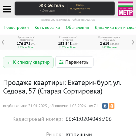
ЖК Эстель
Спец-
предложение
→
✓ Дом сдан
Реклама. ООО «СЗ ИНВЕСТСТРОЙ», ИНН 6678067973
Новостройки
Котт. посёлки
Объявления
Динамика цен и сдел
Средняя цена м²
Средняя цена м²
Продажи новостроек
Новостройки
Вторичка
Июнь 2026
❮
❯
176 871
153 548
2 619
₽/м²
₽/м²
сделок
↑ 7,5% за 12 мес.
↑ 17,9% за 12 мес.
↑ 46,9% к маю
Параметры
← К списку квартир
Продажа квартиры: Екатеринбург, ул.
Седова, 57 (Старая Сортировка)
опубликовано 31.01.2025 , обновлено 1.08.2026
71
Кадастровый номер:
66:41:0204043:706
Рынок:
вторичный