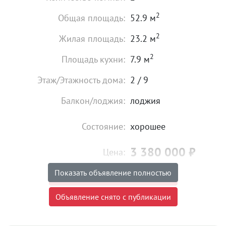
2
Общая площадь:
52.9 м
2
Жилая площадь:
23.2 м
2
Площадь кухни:
7.9 м
Этаж/Этажность дома:
2 / 9
Балкон/лоджия:
лоджия
Состояние:
хорошее
3 380 000
₽
Цена:
Показать объявление полностью
Объявление снято с публикации
Объявление снято с публикации
Торг:
Невозможен
Ипотека:
Не подходит