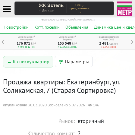
ЖК Эстель
Спец-
предложение
→
✓ Дом сдан
Реклама. ООО «СЗ ИНВЕСТСТРОЙ», ИНН 6678067973
Новостройки
Котт. посёлки
Объявления
Динамика цен и сдел
Средняя цена м²
Средняя цена м²
Продажи новостроек
Новостройки
Вторичка
Июль 2026
❮
❯
176 871
153 548
2 481
₽/м²
₽/м²
сделок
↑ 7,5% за 12 мес.
↑ 17,9% за 12 мес.
↓ 5,3% к июню
Параметры
← К списку квартир
Продажа квартиры: Екатеринбург, ул.
Соликамская, 7 (Старая Сортировка)
опубликовано 30.03.2020 , обновлено 5.07.2026
146
Рынок:
вторичный
Количество комнат:
2