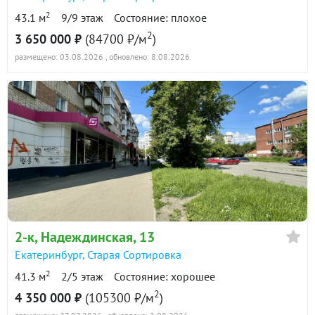
2
43.1 м
9/9 этаж
Состояние: плохое
2
3 650 000 ₽
(84700 ₽/м
)
размещено: 03.08.2026
, обновлено: 8.08.2026
2-к
, Надеждинская, 13
Екатеринбург
,
Старая Сортировка
2
41.3 м
2/5 этаж
Состояние: хорошее
2
4 350 000 ₽
(105300 ₽/м
)