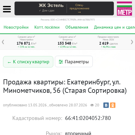
ЖК Эстель
Спец-
предложение
→
✓ Дом сдан
Реклама. ООО «СЗ ИНВЕСТСТРОЙ», ИНН 6678067973
Новостройки
Котт. посёлки
Объявления
Динамика цен и сдел
Средняя цена м²
Средняя цена м²
Продажи новостроек
Новостройки
Вторичка
Июнь 2026
❮
❯
176 871
153 548
2 619
₽/м²
₽/м²
сделок
↑ 7,5% за 12 мес.
↑ 17,9% за 12 мес.
↑ 46,9% к маю
Параметры
← К списку квартир
Продажа квартиры: Екатеринбург, ул.
Минометчиков, 56 (Старая Сортировка)
опубликовано 13.05.2026 , обновлено 28.07.2026
20
Кадастровый номер:
66:41:0204052:780
Рынок:
вторичный