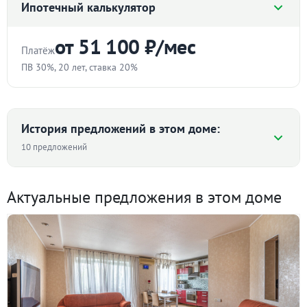
Ипотечный калькулятор
от 51 100 ₽/мес
Платёж
ПВ 30%, 20 лет, ставка 20%
Стоимость квартиры
₽
История предложений в этом доме:
10 предложений
Первоначальный взнос
Средняя цена ₽/м² по дому
%
Актуальные предложения в этом доме
Срок
96 863
90 710 ₽/м²
90 000
лет
67 143
65 323
65 440
Ставка
I пол. 2015
I пол. 2020
II пол. 2021
II пол. 2022
II пол. 2023
I пол. 2026