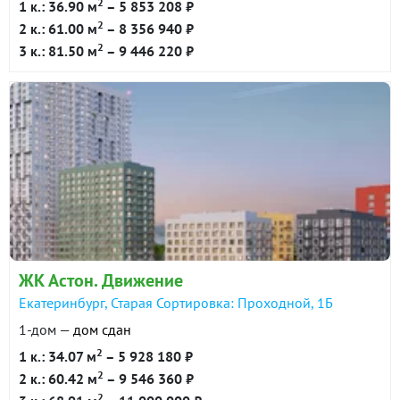
2
1 к.: 36.90 м
– 5 853 208 ₽
2
2 к.: 61.00 м
– 8 356 940 ₽
2
3 к.: 81.50 м
– 9 446 220 ₽
ЖК Астон. Движение
Екатеринбург, Старая Сортировка: Проходной, 1Б
1-дом —
дом сдан
2
1 к.: 34.07 м
– 5 928 180 ₽
2
2 к.: 60.42 м
– 9 546 360 ₽
2