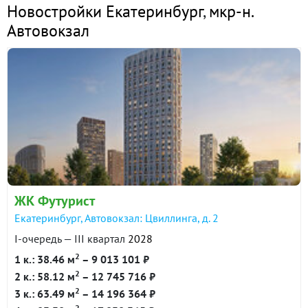
Новостройки Екатеринбург
,
мкр-н.
Автовокзал
ЖК Футурист
Екатеринбург, Автовокзал: Цвиллинга, д. 2
I-очередь — III квартал
2028
2
1 к.: 38.46 м
– 9 013 101 ₽
2
2 к.: 58.12 м
– 12 745 716 ₽
2
3 к.: 63.49 м
– 14 196 364 ₽
2