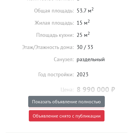
2
Общая площадь:
53.7 м
2
Жилая площадь:
15 м
2
Площадь кухни:
25 м
Этаж/Этажность дома:
30 / 33
Санузел:
раздельный
Год постройки:
2023
8 990 000
₽
Цена:
Показать объявление полностью
Объявление снято с публикации
Объявление снято с публикации
Ипотека:
Не подходит