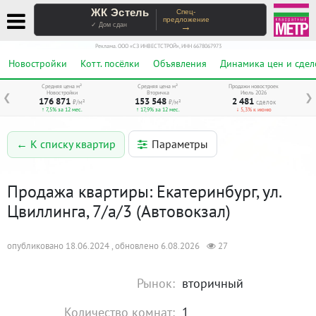
ЖК Эстель
Спец-
предложение
→
✓ Дом сдан
Реклама. ООО «СЗ ИНВЕСТСТРОЙ», ИНН 6678067973
Новостройки
Котт. посёлки
Объявления
Динамика цен и сдел
Средняя цена м²
Средняя цена м²
Продажи новостроек
Новостройки
Вторичка
Июль 2026
❮
❯
176 871
153 548
2 481
₽/м²
₽/м²
сделок
↑ 7,5% за 12 мес.
↑ 17,9% за 12 мес.
↓ 5,3% к июню
Параметры
← К списку квартир
Продажа квартиры: Екатеринбург, ул.
Цвиллинга, 7/а/3 (Автовокзал)
опубликовано 18.06.2024 , обновлено 6.08.2026
27
Рынок:
вторичный
Количество комнат:
1