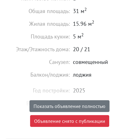
2
Общая площадь:
31 м
2
Жилая площадь:
15.96 м
2
Площадь кухни:
5 м
Этаж/Этажность дома:
20 / 21
Санузел:
совмещенный
Балкон/лоджия:
лоджия
Год постройки:
2025
Высота потолков:
от 2,74 м
Показать объявление полностью
Состояние:
удовлетворительное
Объявление снято с публикации
4 600 000
₽
Цена: