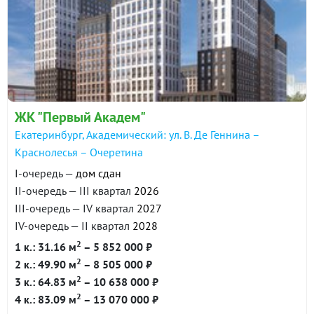
ЖК "Первый Академ"
Екатеринбург, Академический: ул. В. Де Геннина –
Краснолесья – Очеретина
I-очередь —
дом сдан
II-очередь — III квартал
2026
III-очередь — IV квартал
2027
IV-очередь — II квартал
2028
2
1 к.: 31.16 м
– 5 852 000 ₽
2
2 к.: 49.90 м
– 8 505 000 ₽
2
3 к.: 64.83 м
– 10 638 000 ₽
2
4 к.: 83.09 м
– 13 070 000 ₽