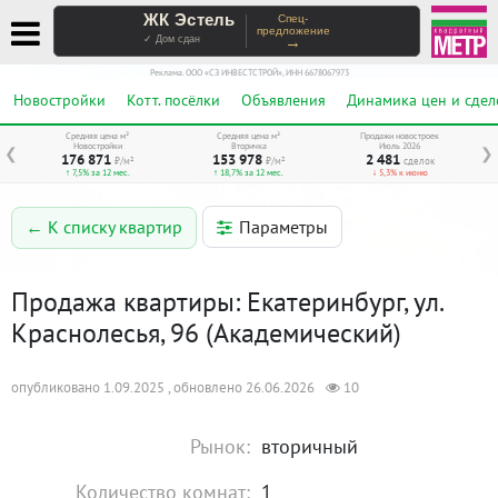
ЖК Эстель
Спец-
предложение
→
✓ Дом сдан
Реклама. ООО «СЗ ИНВЕСТСТРОЙ», ИНН 6678067973
Новостройки
Котт. посёлки
Объявления
Динамика цен и сдел
Средняя цена м²
Средняя цена м²
Продажи новостроек
Новостройки
Вторичка
Июль 2026
❮
❯
176 871
153 978
2 481
₽/м²
₽/м²
сделок
↑ 7,5% за 12 мес.
↑ 18,7% за 12 мес.
↓ 5,3% к июню
Параметры
← К списку квартир
Продажа квартиры: Екатеринбург, ул.
Краснолесья, 96 (Академический)
опубликовано 1.09.2025 , обновлено 26.06.2026
10
Рынок:
вторичный
Количество комнат:
1