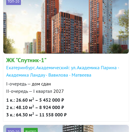
ТОП-20
ЖК "Спутник-1"
Екатеринбург, Академический: ул. Академика Парина -
Академика Ландау - Вавилова - Матвеева
I-очередь —
дом сдан
II-очередь — I квартал
2027
2
1 к.: 26.60 м
– 5 452 000 ₽
2
2 к.: 48.10 м
– 8 924 000 ₽
2
3 к.: 64.30 м
– 11 558 000 ₽
ТОП-20
ВИДЕО