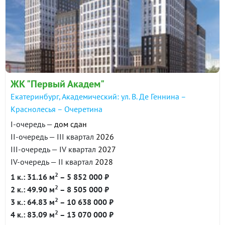
ЖК "Первый Академ"
Екатеринбург, Академический: ул. В. Де Геннина –
Краснолесья – Очеретина
I-очередь —
дом сдан
II-очередь — III квартал
2026
III-очередь — IV квартал
2027
IV-очередь — II квартал
2028
2
1 к.: 31.16 м
– 5 852 000 ₽
2
2 к.: 49.90 м
– 8 505 000 ₽
2
3 к.: 64.83 м
– 10 638 000 ₽
2
4 к.: 83.09 м
– 13 070 000 ₽