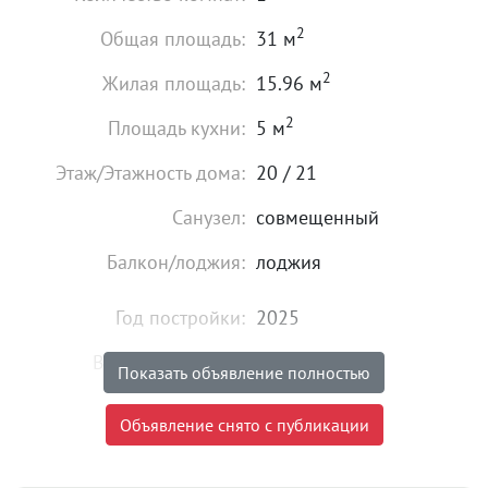
2
Общая площадь:
31 м
2
Жилая площадь:
15.96 м
2
Площадь кухни:
5 м
Этаж/Этажность дома:
20 / 21
Санузел:
совмещенный
Балкон/лоджия:
лоджия
Год постройки:
2025
Высота потолков:
от 2,74 м
Показать объявление полностью
Состояние:
удовлетворительное
Объявление снято с публикации
4 600 000
₽
Цена: