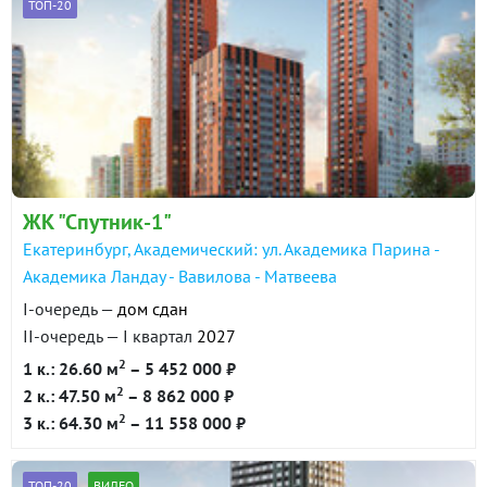
ТОП-20
ЖК "Спутник-1"
Екатеринбург, Академический: ул. Академика Парина -
Академика Ландау - Вавилова - Матвеева
I-очередь —
дом сдан
II-очередь — I квартал
2027
2
1 к.: 26.60 м
– 5 452 000 ₽
2
2 к.: 47.50 м
– 8 862 000 ₽
2
3 к.: 64.30 м
– 11 558 000 ₽
ТОП-20
ВИДЕО