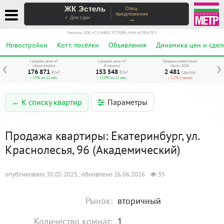
ЖК Эстель
Спец-
предложение
→
✓ Дом сдан
Реклама. ООО «СЗ ИНВЕСТСТРОЙ», ИНН 6678067973
Новостройки
Котт. посёлки
Объявления
Динамика цен и сдел
Средняя цена м²
Средняя цена м²
Продажи новостроек
Новостройки
Вторичка
Июль 2026
❮
❯
176 871
153 548
2 481
₽/м²
₽/м²
сделок
↑ 7,5% за 12 мес.
↑ 17,9% за 12 мес.
↓ 5,3% к июню
Параметры
← К списку квартир
Продажа квартиры: Екатеринбург, ул.
Краснолесья, 96 (Академический)
опубликовано 30.05.2025 , обновлено 26.06.2026
35
Рынок:
вторичный
Количество комнат:
1