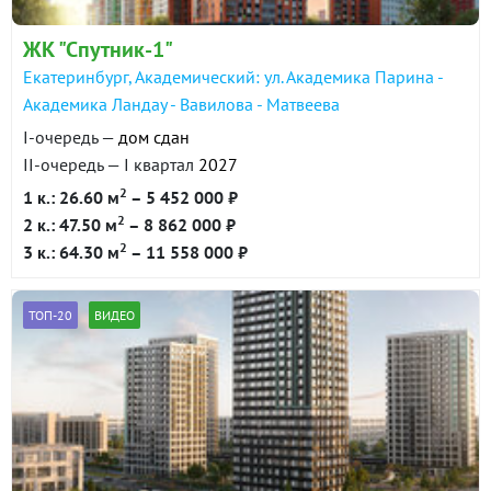
ЖК "Спутник-1"
Екатеринбург, Академический: ул. Академика Парина -
Академика Ландау - Вавилова - Матвеева
I-очередь —
дом сдан
II-очередь — I квартал
2027
2
1 к.: 26.60 м
– 5 452 000 ₽
2
2 к.: 47.50 м
– 8 862 000 ₽
2
3 к.: 64.30 м
– 11 558 000 ₽
ТОП-20
ВИДЕО