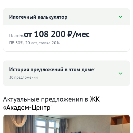
Ипотечный калькулятор
от 108 200 ₽/мес
Платёж
ПВ 30%, 20 лет, ставка 20%
Стоимость квартиры
₽
История предложений в этом доме:
30 предложений
Первоначальный взнос
Средняя цена ₽/м² по дому
%
Актуальные предложения в
ЖК
«Академ-Центр"
Срок
171 574 ₽/м²
лет
149 949
146 350