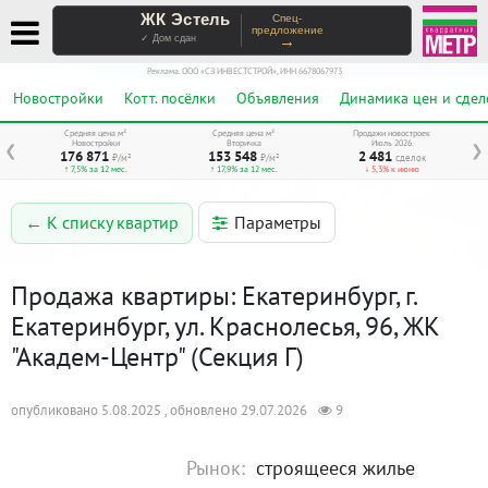
ЖК Эстель
Спец-
предложение
→
✓ Дом сдан
Реклама. ООО «СЗ ИНВЕСТСТРОЙ», ИНН 6678067973
Новостройки
Котт. посёлки
Объявления
Динамика цен и сдел
Средняя цена м²
Средняя цена м²
Продажи новостроек
Новостройки
Вторичка
Июль 2026
❮
❯
176 871
153 548
2 481
₽/м²
₽/м²
сделок
↑ 7,5% за 12 мес.
↑ 17,9% за 12 мес.
↓ 5,3% к июню
Параметры
← К списку квартир
Продажа квартиры: Екатеринбург, г.
Екатеринбург, ул. Краснолесья, 96, ЖК
"Академ-Центр" (Секция Г)
опубликовано 5.08.2025 , обновлено 29.07.2026
9
Рынок:
строящееся жилье