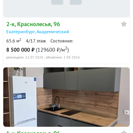
5 400 000
90 дн.
в продаже
180000 ₽/м²
2-к
, Краснолесья, 96
Показать всю историю: 30 предложений →
Екатеринбург
,
Академический
2
65.6 м
4/17 этаж
Состояние:
2
8 500 000 ₽
(129600 ₽/м
)
размещено: 12.07.2026
, обновлено: 2.08.2026