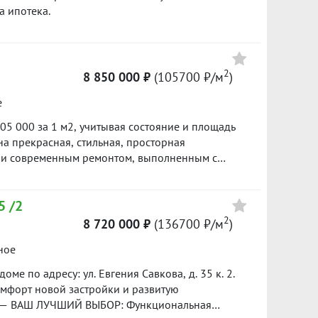
а ипотека.
2
8 850 000 ₽
(105700 ₽/м
)
е
105 000 за 1 м2, учитывая состояние и площадь
 прекрасная, стильная, просторная
м и современным ремонтом, выполненным с
сантехники. Грамотная и комфортная
7 м2 зонирует ее на зону двух спален (18,7 и
5 /2
 совмещенной гостиной 13 м2. Застекленная
асу или зимний сад. Вторая лоджия с выходом
2
8 720 000 ₽
(136700 ₽/м
)
качественная мебель: добротная кухня со
ное
 гарнитур, мебель в прихожей и гардеробные
й энергетикой, над комфортном постарались
ме по адресу: ул. Евгения Савкова, д. 35 к. 2.
вкладывались с душой. В квартире почти не жили.
омфорт новой застройки и развитую
плекс идеально расположен – рядом лес, что
УЧШИЙ ВЫБОР: Функциональная
е жилье и наслаждаться прогулками на свежем