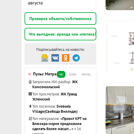
августа
Подробнее 
К
Проверка объекта/собственника
2
Что выгоднее: аренда или ипотека?
Подписывайтесь на новости:
1
э
Пульс Метра
час
сутки
месяц
2
🤖
Запросили ИИ-разбор:
ЖК
э
Комсомольский
🏢
Топ просмотров:
ЖК Гранд
Успенский
Показать вс
🌲
Топ посёлков:
Svoboda
Village(Свобода Виллидж)
📰
Топ материалов:
«Проект КРТ на
Блюхера мэрия предложила
сделать более масшт…»
• 16
читают