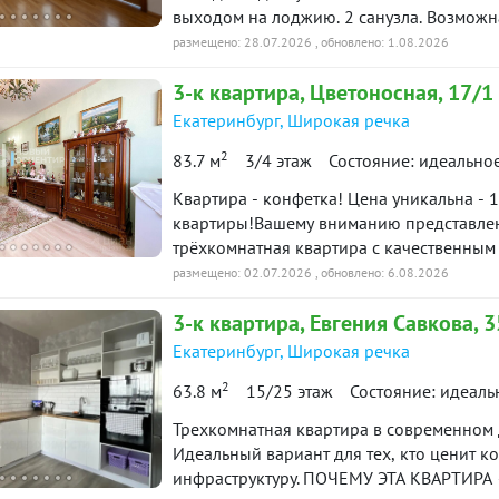
выходом на лоджию. 2 санузла. Возможн
размещено: 28.07.2026
, обновлено: 1.08.2026
3-к
квартира
, Цветоносная, 17/1
Екатеринбург
,
Широкая речка
2
83.7 м
3/4 этаж
Состояние: идеально
Квартира - конфетка! Цена уникальна - 
квартиры!Вашему вниманию представлена
трёхкомнатная квартира с качественны
применением европейских материалов и 
размещено: 02.07.2026
, обновлено: 6.08.2026
планировка квартиры общей площадью 83,
3-к
квартира
, Евгения Савкова, 3
16,1 м2) зону кухни - столовой 8,65 м2,
лоджия 5 м2 отличный вариант под терр
Екатеринбург
,
Широкая речка
из кухни.Новому собственнику остается 
2
63.8 м
15/25 этаж
Состояние: идеаль
встроенной бытовой техникой, спальный
шкафы. Квартира очень уютная и хороше
Трехкомнатная квартира в современном до
хозяева, так как покупатели для себя и 
Идеальный вариант для тех, кто ценит к
Продажа в связи с переездом.Жилой ком
инфраструктуру. ПОЧЕМУ ЭТА КВАРТИРА — ВАШ Л
позволяет рассматривать как загородно