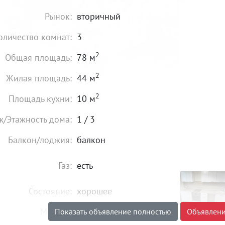
Рынок:
вторичный
оличество комнат:
3
2
Общая площадь:
78 м
2
Жилая площадь:
44 м
2
Площадь кухни:
10 м
ж/Этажность дома:
1 / 3
Балкон/лоджия:
балкон
Газ:
есть
Состояние:
хорошее
Мебель:
есть
Показать объявление полностью
Объявлени