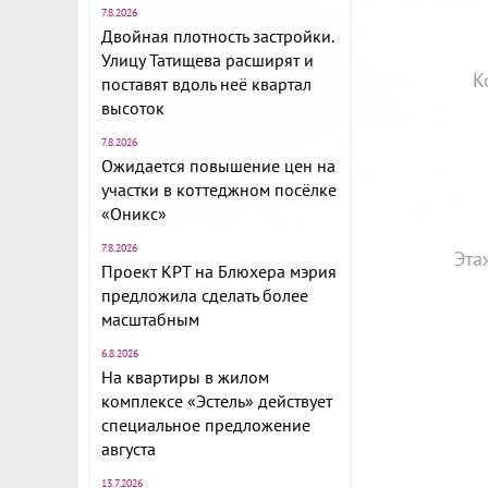
7.8.2026
Двойная плотность застройки.
Улицу Татищева расширят и
К
поставят вдоль неё квартал
высоток
7.8.2026
Ожидается повышение цен на
участки в коттеджном посёлке
«Оникс»
7.8.2026
Эта
Проект КРТ на Блюхера мэрия
предложила сделать более
масштабным
6.8.2026
На квартиры в жилом
комплексе «Эстель» действует
специальное предложение
августа
13.7.2026