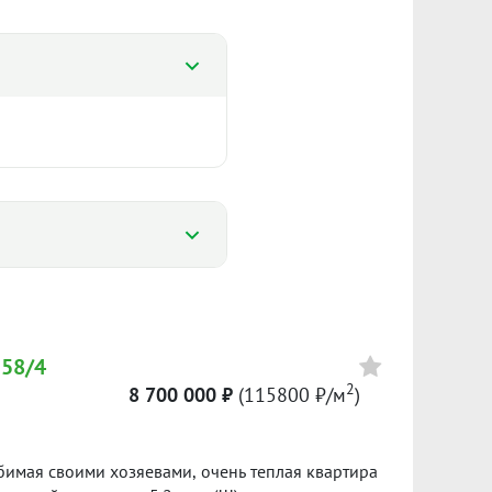
%
%
 58/4
2
8 700 000 ₽
(115800 ₽/м
)
Сумма кредита 4 970 000 ₽
124 042 ₽/м²
банке.
юбимая своими хозяевами, очень теплая квартира
I пол. 2026