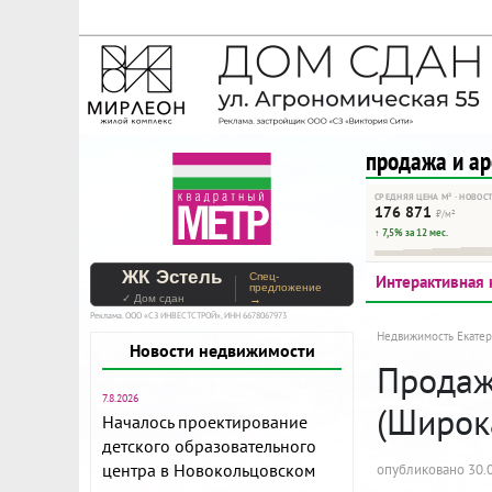
На Метре реклама - тольк
Помогайте независимому ре
продажа и а
СРЕДНЯЯ ЦЕНА М² · НОВОС
176 871
₽/м²
↑ 7,5% за 12 мес.
ЖК Эстель
Спец-
Интерактивная 
предложение
✓ Дом сдан
→
Реклама. ООО «СЗ ИНВЕСТСТРОЙ», ИНН 6678067973
Недвижимость Екатер
Новости недвижимости
Продажа
7.8.2026
(Широк
Началось проектирование
детского образовательного
центра в Новокольцовском
опубликовано 30.0