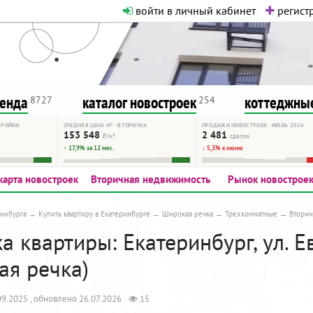
войти в личный кабинет
регистр
о нормальная. Никакого шок-конте
сурсу, как он помогает вам. Удач
ренда
каталог новостроек
коттеджные
8727
254
ТРОЙКИ
СРЕДНЯЯ ЦЕНА М² · ВТОРИЧКА
ПРОДАЖИ НОВОСТРОЕК · ИЮЛЬ 2026
153 548
2 481
₽/м²
сделок
↑ 17,9% за 12 мес.
↓ 5,3% к июню
карта новостроек
Вторичная недвижимость
Рынок новострое
инбурга
Купить квартиру в Екатеринбурге
Широкая речка
Трехкомнатные
Вторич
 квартиры: Екатеринбург, ул. Е
ая речка)
9.2025 , обновлено 26.07.2026
15