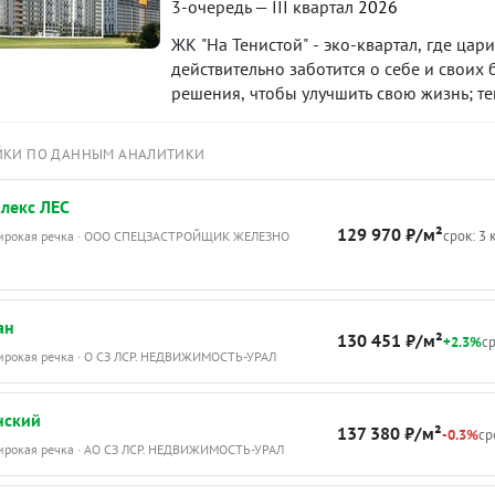
здоровья» прямо у дома.* ???? Детские с
3-очередь — III квартал
2026
непогоду).* ???? Школа в 500 метрах (пе
ЖК "На Тенистой" - эко-квартал, где цар
доступности. Соседей даже не слышно, н
действительно заботится о себе и своих 
а наличие лестницы, делает спальные ко
решения, чтобы улучшить свою жизнь; тем
кипит в просторной гостинной!Один взр
продажа, можно купить в ипотеку. Испол
безналичный расчет. В такой квартире л
ЙКИ ПО ДАННЫМ АНАЛИТИКИ
показ в любое свободное время, подстр
о недвижимости! ID объекта в нашей баз
лекс ЛЕС
129 970 ₽/м²
срок: 3 
Широкая речка · ООО СПЕЦЗАСТРОЙЩИК ЖЕЛЕЗНО
ан
130 451 ₽/м²
+2.3%
ср
Широкая речка · О СЗ ЛСР. НЕДВИЖИМОСТЬ-УРАЛ
нский
137 380 ₽/м²
-0.3%
ср
Широкая речка · АО СЗ ЛСР. НЕДВИЖИМОСТЬ-УРАЛ