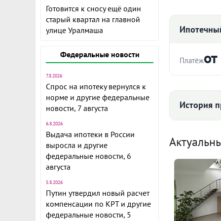
Готовится к сносу ещё один
старый квартал на главной
Ипотечный
улице Уралмаша
от
Федеральные новости
Платёж
7.8.2026
Стоимость ква
Спрос на ипотеку вернулся к
норме и другие федеральные
История п
Предлагаем 
новости, 7 августа
трехкомнатн
6.8.2026
Срок
Экологически
Выдача ипотеки в России
Средняя цена
Актуальн
здоровья. Се
выросла и другие
новых автоб
федеральные новости, 6
видно из окн
134
августа
5.8.2026
Ежемесячны
Квартира ос
Путин утвердил новый расчет
на сделке
Расчёт по анну
компенсации по КРТ и другие
ID объекта в
федеральные новости, 5
I по