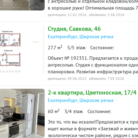
с антресолью и отдельной кладовой/коля
в хорошие руки! Оптимальная площадь 7
о
вартира
гостиную , две спальные комнаты - полностью изолированные друг от друга, одна из них-
Снято с публикации
Срок
размещено: 12.02.2026
, обновлено: 2.08.2026
с собственным санузлом и гардеробом , 
Студия, Савкова, 46
антресоль площадью 14 кв.м.-дополнител
90 дн.
-к квартира · 58 м² · 3/4 этаж
15 июля 2026
выбирайте сами!!!. дополнительно мож
Екатеринбург
,
Широкая речка
в продаже
квартире- это позволит разместить все 
2
27.7 м
5/5 этаж
Состояние:
зимние шины!!Уютный, ухоженный двор,
-к квартира · 21.8 м² · 3/5
90 дн.
с удовольствием покажем и расскажем!Кв
Объект № 192351. Предлагается к продаж
3 марта 2026
капиталов, в собственности давно, поку
таж
в продаже
антресолью. Студия с функционалом од
готова к ВАШЕМУ НОВОСЕЛЬЮ!!!! ID объе
планировки. Развитая инфраструктура района. Малоэтажное строительство и закрытый
двор. Эксклюзивный вариант, без обременений и долгов, один взрослый
размещено: 09.06.2025
, обновлено: 7.08.2026
-к квартира · 60.5 м² · 2/3
90 дн.
20 марта 2026
совершеннолетний собственник. Показы по договоренност
таж
в продаже
2-к
квартира
, Цветоносная, 17/4
«Защита собственности» по данному объе
Екатеринбург
,
Широкая речка
ю историю: 30 предложений →
2
60 м
3/4 этаж
Состояние:
Это то, что вы искали!Предлагается к пр
ищет жилье в формате «Заезжай и живи»
экологически чистом районе, рядом с о