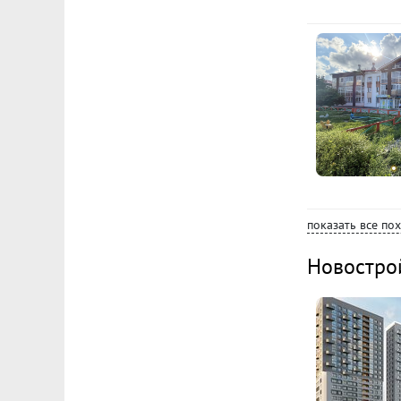
показать все по
Новостро