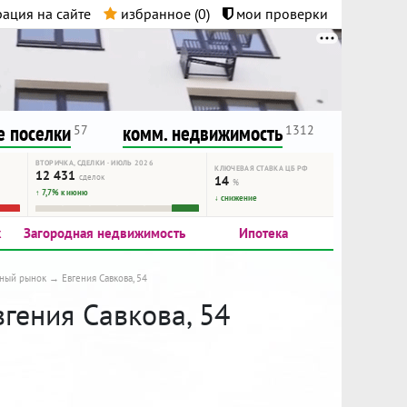
ация на сайте
избранное (
0
)
мои проверки
нта.
и!
 поселки
комм. недвижимость
57
1312
ВТОРИЧКА, СДЕЛКИ · ИЮЛЬ 2026
КЛЮЧЕВАЯ СТАВКА ЦБ РФ
12 431
сделок
14
%
↑ 7,7% к июню
↓ снижение
к
Загородная недвижимость
Ипотека
ный рынок
Евгения Савкова, 54
вгения Савкова, 54