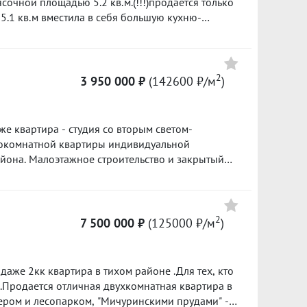
сочной площадью 5.2 кв.м.(!!!)продается только
5.1 кв.м вместила в себя большую кухню-
Цена
вместительный общий санузел. ну и конечно
ьная комната для работы или релакса-
7 000 000
но приобрести -колясочную , примыкающую к
2
3 950 000 ₽
(142600 ₽/м
)
120700 ₽/м²
самые нужные вещи: велосипед, снегокат или
 дружные соседи! Приезжайте на просмотр, все
3 100 000
артира не в ипотеке, без материнских
е квартира - студия со вторым светом-
пали у застройщика, полностью освобождена и
142200 ₽/м²
нокомнатной квартиры индивидуальной
кта в нашей базе: 4866
6 390 000
и. ***Гарантийный сертификат
105600 ₽/м²
кту в подарок***
2
7 500 000 ₽
(125000 ₽/м
)
одаже 2кк квартира в тихом районе .Для тех, кто
.Продается отличная двухкомнатная квартира в
зером и лесопарком, "Мичуринскими прудами" -