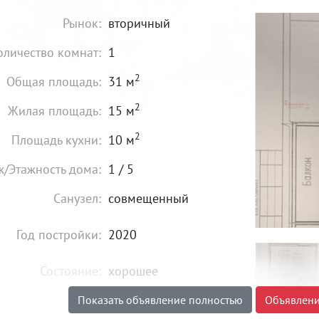
Рынок:
вторичный
оличество комнат:
1
2
Общая площадь:
31 м
2
Жилая площадь:
15 м
2
Площадь кухни:
10 м
ж/Этажность дома:
1 / 5
Санузел:
совмещенный
Год постройки:
2020
Состояние:
хорошее
Показать объявление полностью
Объявлени
4 000 000
₽
Цена: