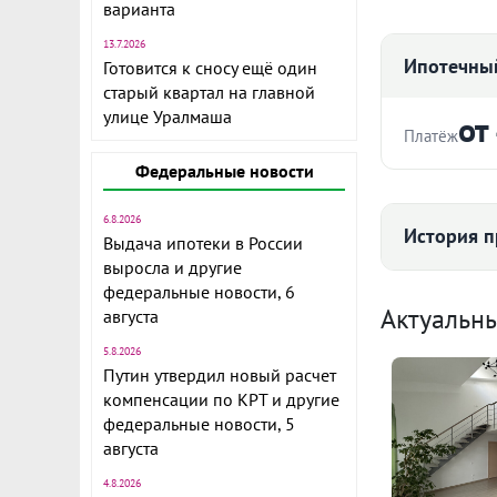
варианта
13.7.2026
Ипотечный
Готовится к сносу ещё один
старый квартал на главной
Объект № 195
улице Уралмаша
от
однокомнатна
Платёж
современном
Федеральные новости
Ключевая осо
Стоимость ква
двумя окнами
6.8.2026
История п
наполненной 
Выдача ипотеки в России
застекленно
выросла и другие
Срок
федеральные новости, 6
утреннего ко
Средняя цена
Актуальн
августа
Закрытый дв
инфраструкту
5.8.2026
134
Путин утвердил новый расчет
Ваша светлая
компенсации по КРТ и другие
на просмотр.
Ежемесячны
федеральные новости, 5
собственност
августа
Расчёт по анну
4.8.2026
Подробнее 
I по