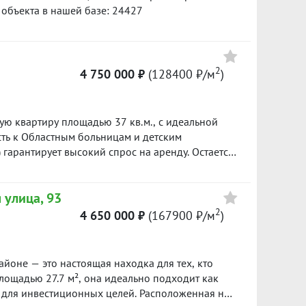
 объекта в нашей базе: 24427
2
4 750 000 ₽
(128400 ₽/м
)
ю квартиру площадью 37 кв.м., с идеальной
сть к Областным больницам и детским
гарантирует высокий спрос на аренду. Остается
а в гостиной, шкаф в прихожей. Чистая продажа,
Пишите или звоните скину видеообзор квартиры
 улица, 93
ости! ***Гарантийный сертификат «Защита
дарок***
2
4 650 000 ₽
(167900 ₽/м
)
лощадью 27.7 м², она идеально подходит как
и для инвестиционных целей. Расположенная на