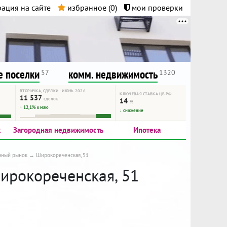
ация на сайте
избранное (
0
)
мои проверки
нта.
и!
 поселки
комм. недвижимость
57
1320
ВТОРИЧКА, СДЕЛКИ · ИЮНЬ 2026
КЛЮЧЕВАЯ СТАВКА ЦБ РФ
11 537
сделок
14
%
↑ 12,1% к маю
↓ снижение
к
Загородная недвижимость
Ипотека
чный рынок
Широкореченская, 51
Широкореченская, 51