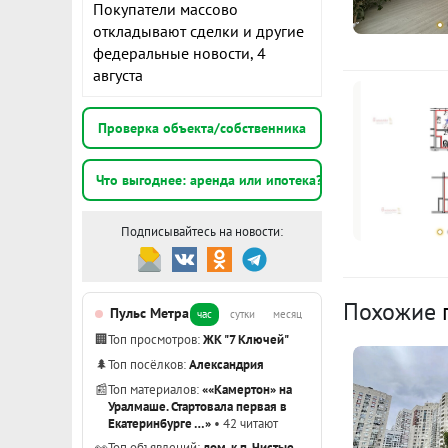
Покупатели массово
откладывают сделки и другие
К
федеральные новости, 4
августа
2
Проверка объекта/собственника
1
Что выгоднее: аренда или ипотека?
э
Подписывайтесь на новости:
2
э
Похожие
Пульс Метра
час
сутки
месяц
Показать вс
🏢
Топ просмотров:
ЖК "7 Ключей"
🌲
Топ посёлков:
Александрия
📰
Топ материалов:
««Камертон» на
Уралмаше. Стартовала первая в
Екатеринбурге …»
• 42 читают
👀
Топ объявлений:
дом, к.п. Чистые