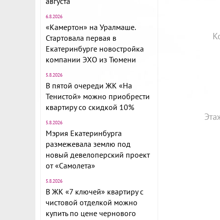
августа
6.8.2026
«Камертон» на Уралмаше.
К
Стартовала первая в
Екатеринбурге новостройка
компании ЭХО из Тюмени
5.8.2026
В пятой очереди ЖК «На
Тенистой» можно приобрести
квартиру со скидкой 10%
Эта
5.8.2026
Мэрия Екатеринбурга
размежевала землю под
новый девелоперский проект
от «Самолета»
5.8.2026
В ЖК «7 ключей» квартиру с
чистовой отделкой можно
купить по цене чернового