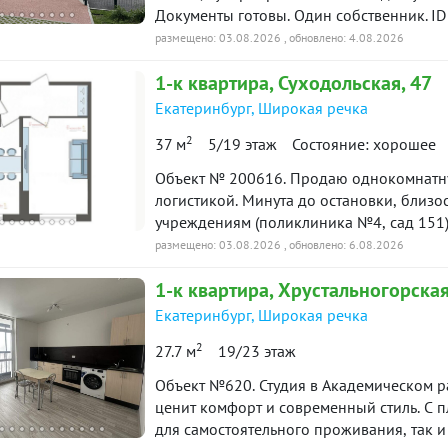
Документы готовы. Один собственник. ID
размещено: 03.08.2026
, обновлено: 4.08.2026
1-к
квартира
, Суходольская, 47
Екатеринбург
,
Широкая речка
2
37 м
5/19 этаж
Состояние: хорошее
Объект № 200616. Продаю однокомнатну
логистикой. Минута до остановки, близо
учреждениям (поликлиника №4, сад 151) 
новая кухня, стол, кресло, диван, стенк
размещено: 03.08.2026
, обновлено: 6.08.2026
один собственник, никто не прописан! 
1-к
квартира
, Хрустальногорская
и дома. Жду на просмотр по договоренн
собственности» по данному объекту в по
Екатеринбург
,
Широкая речка
2
27.7 м
19/23 этаж
Объект №620. Студия в Академическом районе — это настоящая находка для тех, кто
ценит комфорт и современный стиль. С п
для самостоятельного проживания, так 