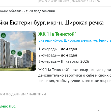
19 этаже, квартира предлагает великол
размещено: 01.08.2026
, обновлено: 7.08.2026
освещенность.Отделка под ключ с мебель
хожие объявления: 20 предложений
жизнь в новом пространстве, не тратя в
инфраструктура района обеспечивает до
йки Екатеринбург
,
мкр-н. Широкая речка
магазинов и кафе до учебных заведени
с уютной атмосферой и закрытой террито
ЖК "На Тенистой"
что особенно ценно в динамичном мегап
которое не оставит равнодушным ни одн
Екатеринбург, Широкая речка: ул. Тениста
остаются новым владельцам.Идеальный ва
1-очередь —
дом сдан
либо сдать в аренду. Ваша мечта о стил
2-очередь —
дом сдан
— не упустите свою возможность обрест
района.
3-очередь — III квартал
2026
ЖК "На Тенистой" - эко-квартал, где цар
действительно заботится о себе и своих 
решения, чтобы улучшить свою жизнь; тем
ЙКИ ПО ДАННЫМ АНАЛИТИКИ
лекс ЛЕС