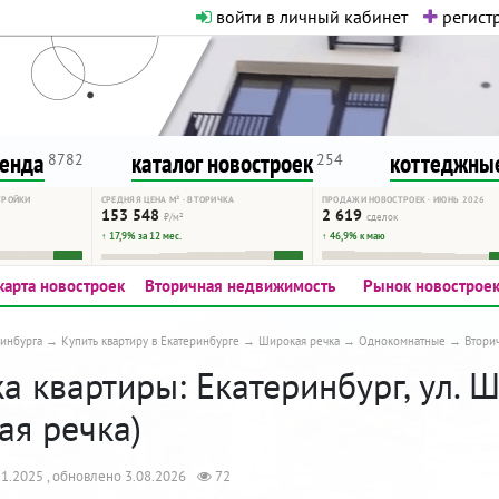
войти в личный кабинет
регистр
о нормальная. Никакого шок-конте
сурсу, как он помогает вам. Удач
ренда
каталог новостроек
коттеджные
8782
254
ТРОЙКИ
СРЕДНЯЯ ЦЕНА М² · ВТОРИЧКА
ПРОДАЖИ НОВОСТРОЕК · ИЮНЬ 2026
153 548
2 619
₽/м²
сделок
↑ 17,9% за 12 мес.
↑ 46,9% к маю
карта новостроек
Вторичная недвижимость
Рынок новострое
инбурга
Купить квартиру в Екатеринбурге
Широкая речка
Однокомнатные
Втори
а квартиры: Екатеринбург, ул. 
ая речка)
1.2025 , обновлено 3.08.2026
72