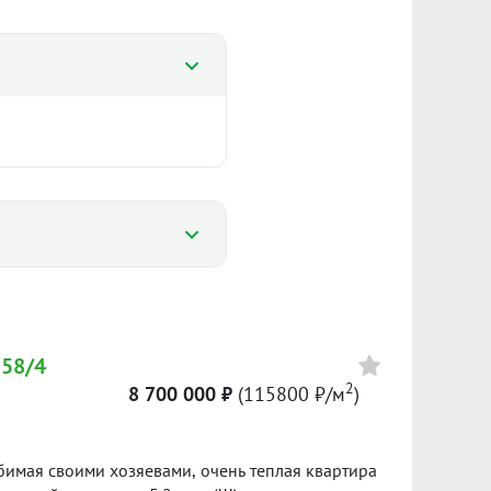
%
%
 58/4
2
8 700 000 ₽
(115800 ₽/м
)
Сумма кредита 2 800 000 ₽
123 210 ₽/м²
банке.
юбимая своими хозяевами, очень теплая квартира
I пол. 2026