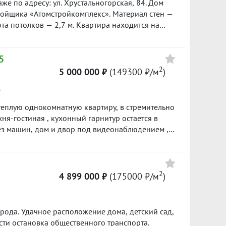
же по адресу: ул. Хрустальногорская, 84. Дом
ройщика «Атомстройкомплекс». Материал стен —
та потолков — 2,7 м. Квартира находится на
. О квартире: Общая площадь: 33,1
5
е позволяет удобно зонировать пространство
ается
2
5 000 000 ₽
(149300 ₽/м
)
арнитур с техникой (плита, холодильник), шкаф
е
машина. Без долгов и обременений, без детских
ходит под ипотеку любого банка. Удобный
теплую однокомнатную квартиру, в стремительно
орода позволит добираться до центра за 15
ня-гостиная , кухонный гарнитур остается в
ступности есть всё для комфортной жизни:
ез машин, дом и двор под видеонаблюдением ,
птеки; Крупные супермаркеты («Перекресток»,
 зоны отдыха. - В шаговой доступности
и, пункты выдачи заказов. Территория
, школы, аптеки,спортивные площадки. -
и зонами
азе: 2264
на гостевая парковка рядом с домом, а также
2
4 899 000 ₽
(175000 ₽/м
)
. Квартира идеально подойдет для комфортного
дачи в аренду. Звоните, чтобы договориться о
2974
рода. Удачное расположение дома, детский сад,
сти остановка общественного транспорта.