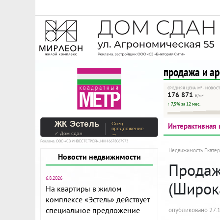
На Метре реклама - тольк
Помогайте независимому ре
продажа и а
СРЕДНЯЯ ЦЕНА М² · НОВОС
176 871
₽/м²
↑ 7,5% за 12 мес.
ЖК Эстель
Спец-
Интерактивная 
предложение
✓ Дом сдан
→
Реклама. ООО «СЗ ИНВЕСТСТРОЙ», ИНН 6678067973
Недвижимость Екатер
Новости недвижимости
Продаж
6.8.2026
(Широк
На квартиры в жилом
комплексе «Эстель» действует
специальное предложение
опубликовано 27.1