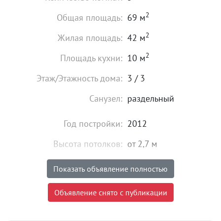
2
Общая площадь:
69 м
2
Жилая площадь:
42 м
2
Площадь кухни:
10 м
Этаж/Этажность дома:
3 / 3
Санузел:
раздельный
Год постройки:
2012
Высота потолков:
от 2,7 м
Газ:
есть
Показать объявление полностью
Состояние:
хорошее
Объявление снято с публикации
7 350 000
₽
Цена: