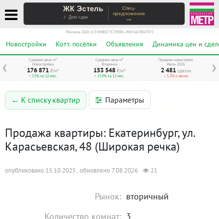
ЖК Эстель
Спец-
предложение
→
✓ Дом сдан
Реклама. ООО «СЗ ИНВЕСТСТРОЙ», ИНН 6678067973
Новостройки
Котт. посёлки
Объявления
Динамика цен и сдел
Средняя цена м²
Средняя цена м²
Продажи новостроек
Новостройки
Вторичка
Июль 2026
❮
❯
176 871
153 548
2 481
₽/м²
₽/м²
сделок
↑ 7,5% за 12 мес.
↑ 17,9% за 12 мес.
↓ 5,3% к июню
Параметры
← К списку квартир
Продажа квартиры: Екатеринбург, ул.
Карасьевская, 48 (Широкая речка)
опубликовано 15.10.2025 , обновлено 7.08.2026
21
Рынок:
вторичный
Количество комнат:
3