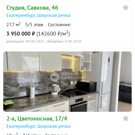
в продаже
105600 ₽/м²
Студия, Савкова, 46
Екатеринбург
,
Широкая речка
Показать всю историю: 30 предложений →
2
27.7 м
5/5 этаж
Состояние:
2
3 950 000 ₽
(142600 ₽/м
)
размещено: 09.06.2025
, обновлено: 9.08.2026
2-к
, Цветоносная, 17/4
Екатеринбург
,
Широкая речка
2