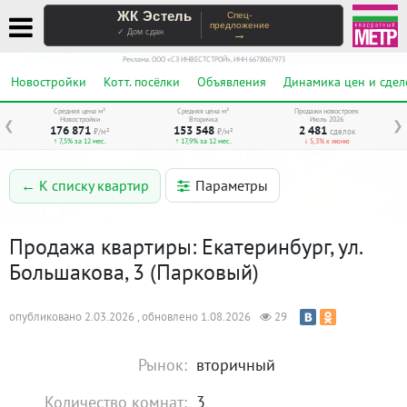
ЖК Эстель
Спец-
предложение
→
✓ Дом сдан
Реклама. ООО «СЗ ИНВЕСТСТРОЙ», ИНН 6678067973
Новостройки
Котт. посёлки
Объявления
Динамика цен и сдел
Средняя цена м²
Средняя цена м²
Продажи новостроек
Новостройки
Вторичка
Июль 2026
❮
❯
176 871
153 548
2 481
₽/м²
₽/м²
сделок
↑ 7,5% за 12 мес.
↑ 17,9% за 12 мес.
↓ 5,3% к июню
Параметры
← К списку квартир
Продажа квартиры: Екатеринбург, ул.
Большакова, 3 (Парковый)
опубликовано 2.03.2026 , обновлено 1.08.2026
29
Рынок:
вторичный
Количество комнат:
3