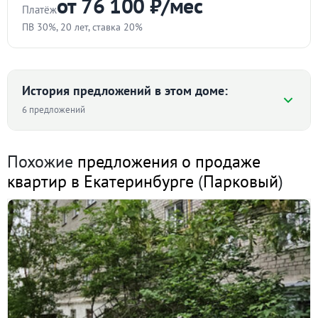
от 76 100 ₽/мес
Платёж
ПВ 30%, 20 лет, ставка 20%
Стоимость квартиры
₽
История предложений в этом доме:
6 предложений
Первоначальный взнос
Средняя цена ₽/м² по дому
%
Похожие
предложения о продаже
квартир в Екатеринбурге
(
Парковый
)
Срок
104 536 ₽/м²
103 333
103 414
лет
89 271
Ставка
II пол. 2019
I пол. 2020
II пол. 2021
II пол. 2024
%