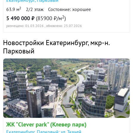
Екатеринбург
,
Парковый
2
63.9 м
2/2 этаж
Состояние: хорошее
2
5 490 000 ₽
(85900 ₽/м
)
размещено: 01.03.2026
, обновлено: 25.07.2026
Новостройки Екатеринбург
,
мкр-н.
Парковый
ЖК "Clever park" (Клевер парк)
Екатеринбург, Парковый: ул. Ткачей