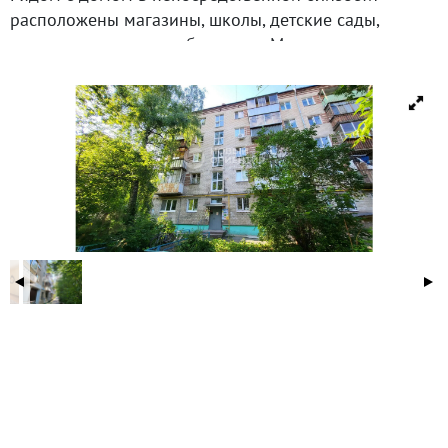
расположены магазины, школы, детские сады,
аптеки, поликлиника, больница, Мегамаркет,
Шарташский рынок, спорт школа Росток. Отличная
транспортная доступность: конечная трамваев,
автобусов, маршрутные такси с прямыми
маршрутами в разные районы города и
электричкаКвартира готова к проживанию. В ней
установлена сигнализация ВОХР, выполнен
косметический ремонт, остаются мебель и техника.
Для автовладельцев важным преимуществом станет
наличие во дворе свободных парковочных мест в
любое время суток. Один взрослый собственник! Нет
долгов и обременений. Возможны любые виды
расчетов и разумный торг.
Быстрый выход на сделку! Звоните!
ID объекта в нашей базе: 12322