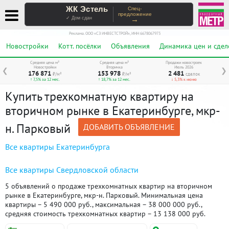
ЖК Эстель
Спец-
предложение
→
✓ Дом сдан
Реклама. ООО «СЗ ИНВЕСТСТРОЙ», ИНН 6678067973
Новостройки
Котт. посёлки
Объявления
Динамика цен и сдел
Средняя цена м²
Средняя цена м²
Продажи новостроек
Новостройки
Вторичка
Июль 2026
❮
❯
176 871
153 978
2 481
₽/м²
₽/м²
сделок
↑ 7,5% за 12 мес.
↑ 18,7% за 12 мес.
↓ 5,3% к июню
Купить трехкомнатную квартиру на
вторичном рынке в Екатеринбурге, мкр-
н. Парковый
ДОБАВИТЬ ОБЪЯВЛЕНИЕ
Все квартиры Екатеринбурга
Все квартиры Свердловской области
5 объявлений о продаже трехкомнатных квартир на вторичном
рынке в Екатеринбурге, мкр-н. Парковый. Минимальная цена
квартиры – 5 490 000 руб., максимальная – 38 000 000 руб.,
средняя стоимость трехкомнатных квартир – 13 138 000 руб.