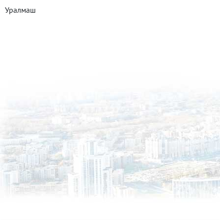
Уралмаш
Эльмаш
Юго-Западный
Все районы