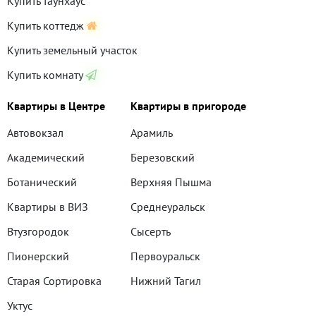
Купить таунхаус
Купить коттедж
Купить земельный участок
Купить комнату
Квартиры в Центре
Квартиры в пригороде
Автовокзал
Арамиль
Академический
Березовский
Ботанический
Верхняя Пышма
Квартиры в ВИЗ
Среднеуральск
Втузгородок
Сысерть
Пионерский
Первоуральск
Старая Сортировка
Нижний Тагил
Уктус