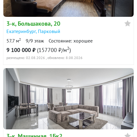
3-к
, Большакова, 20
Екатеринбург
,
Парковый
2
57.7 м
9/9 этаж
Состояние: хорошее
2
9 100 000 ₽
(157700 ₽/м
)
размещено: 02.08.2026
, обновлено: 8.08.2026
3-к
, Машинная, 1Бк2